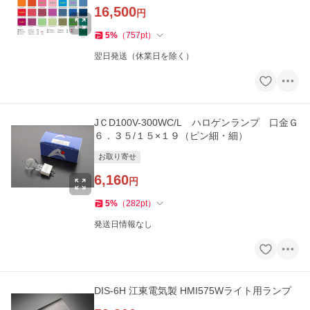
16,500
円
5
%
（
757
pt
）
翌日発送（休業日を除く）
JＣD100V-300WC/L ハロゲンランプ 口金Ｇ
６．３５/１５×１９（ピン細・細）
お取り寄せ
6,160
円
5
%
（
282
pt
）
発送日情報なし
DIS-6H 江東電気製 HMI575Wライト用ランプ