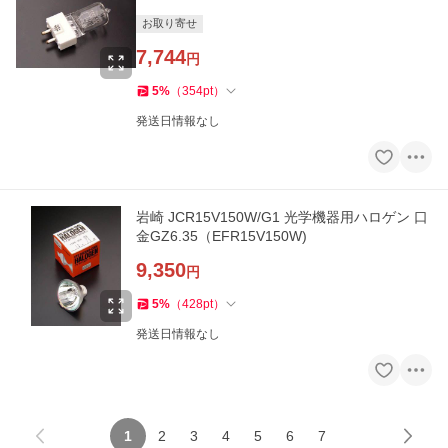
お取り寄せ
7,744
円
5
%
（
354
pt
）
発送日情報なし
岩崎 JCR15V150W/G1 光学機器用ハロゲン 口
金GZ6.35（EFR15V150W)
9,350
円
5
%
（
428
pt
）
発送日情報なし
1
2
3
4
5
6
7