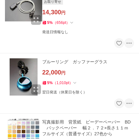
お取り寄せ
14,300
円
5
%
（
656
pt
）
発送日情報なし
ブルーリング ガッファーグラス
22,000
円
5
%
（
1,010
pt
）
翌日発送（休業日を除く）
写真撮影用 背景紙 ビーデーペーパー BD
バックペーパー 幅２．７２×長さ１１ｍ
フルサイズ（普通サイズ）27色から