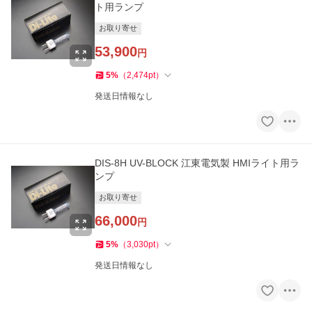
ト用ランプ
お取り寄せ
53,900
円
5
%
（
2,474
pt
）
発送日情報なし
DIS-8H UV-BLOCK 江東電気製 HMIライト用ラ
ンプ
お取り寄せ
66,000
円
5
%
（
3,030
pt
）
発送日情報なし