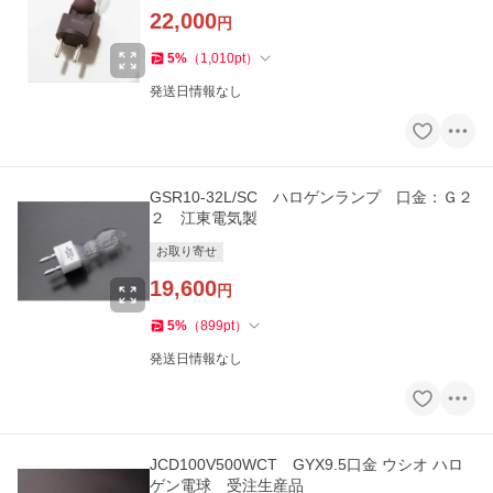
22,000
円
5
%
（
1,010
pt
）
発送日情報なし
GSR10-32L/SC ハロゲンランプ 口金：Ｇ２
２ 江東電気製
お取り寄せ
19,600
円
5
%
（
899
pt
）
発送日情報なし
JCD100V500WCT GYX9.5口金 ウシオ ハロ
ゲン電球 受注生産品