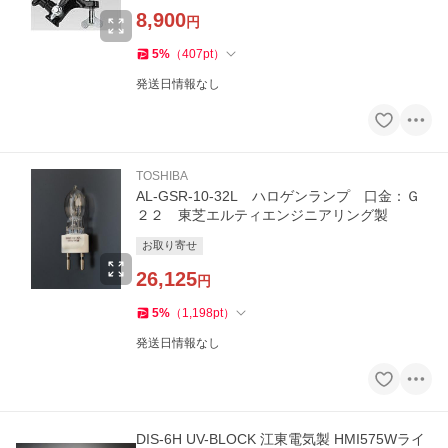
8,900
円
5
%
（
407
pt
）
発送日情報なし
TOSHIBA
AL-GSR-10-32L ハロゲンランプ 口金：Ｇ
２２ 東芝エルティエンジニアリング製
お取り寄せ
26,125
円
5
%
（
1,198
pt
）
発送日情報なし
DIS-6H UV-BLOCK 江東電気製 HMI575Wライ