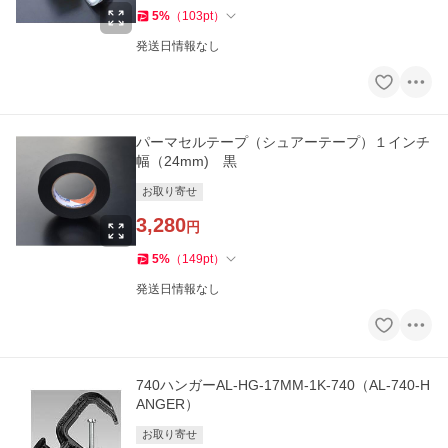
5
%
（
103
pt
）
発送日情報なし
パーマセルテープ（シュアーテープ）１インチ
幅（24mm) 黒
お取り寄せ
3,280
円
5
%
（
149
pt
）
発送日情報なし
740ハンガーAL-HG-17MM-1K-740（AL-740-H
ANGER）
お取り寄せ