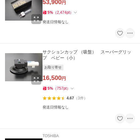
53,900
円
5
%
（
2,474
pt
）
発送日情報なし
サクションカップ （吸盤） スーパーグリッ
プ ベビー（小）
お取り寄せ
16,500
円
5
%
（
757
pt
）
4.67
（
3
件
）
発送日情報なし
TOSHIBA