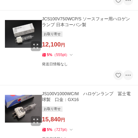
JCS100V750WCP/S ソースフォー用ハロゲン
ランプ 日本コーバン製
お取り寄せ
12,100
円
5
%
（
555
pt
）
発送日情報なし
JS100V1000WC/M ハロゲンランプ 冨士電
球製 口金：GX16
お取り寄せ
15,840
円
5
%
（
727
pt
）