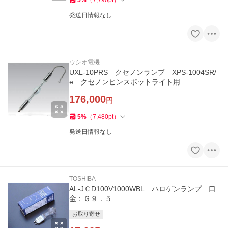
5
%
（
7,790
pt
）
発送日情報なし
ウシオ電機
UXL-10PRS クセノンランプ XPS-1004SR/
e クセノンピンスポットライト用
176,000
円
5
%
（
7,480
pt
）
発送日情報なし
TOSHIBA
AL-JＣD100V1000WBL ハロゲンランプ 口
金：Ｇ９．５
お取り寄せ