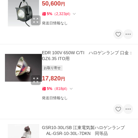
50,600
円
5
%
（
2,323
pt
）
発送日情報なし
EDR 100V 650W C/TI ハロゲンランプ 口金：
GZ6.35 ITO用
お取り寄せ
17,820
円
5
%
（
818
pt
）
発送日情報なし
GSR10-30L/SB 江東電気製ハロゲンランプ
AL-GSR-10-30L-7DKN 同等品