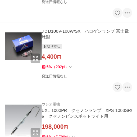
発送日情報なし
JＣD100V-100W/SX ハロゲンランプ 冨士電
球製
お取り寄せ
4,400
円
5
%
（
202
pt
）
発送日情報なし
ウシオ電機
UXL-1000PR クセノンランプ XPS-1003SR/
e クセノンピンスポットライト用
198,000
円