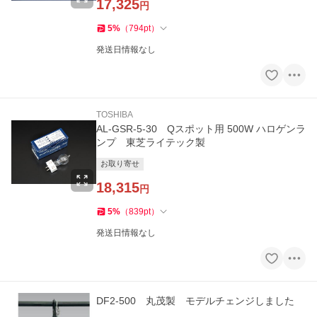
17,325
円
5
%
（
794
pt
）
発送日情報なし
TOSHIBA
AL-GSR-5-30 Qスポット用 500W ハロゲンラ
ンプ 東芝ライテック製
お取り寄せ
18,315
円
5
%
（
839
pt
）
発送日情報なし
DF2-500 丸茂製 モデルチェンジしました