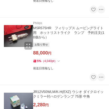
発送日情報なし
Philips
MSR575HR フィリップス ムービングライト
用 ホットリストライク ランプ 予約注文(1
0個から）
お取り寄せ
88,000
円
5
%
（
4,040
pt
）
発送日情報なし
JR12V50WLM/K-H(EXZ) ウシオ ダイクロイッ
クミラー付ハロゲンランプ 75形 中角
2,280
円