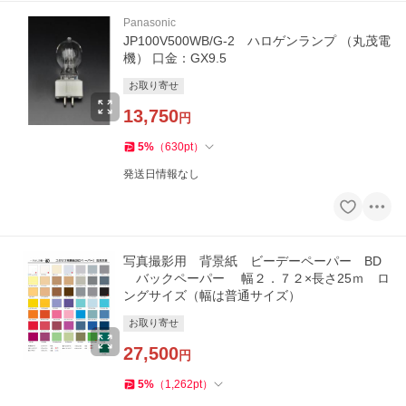
Panasonic
JP100V500WB/G-2 ハロゲンランプ （丸茂電
機） 口金：GX9.5
お取り寄せ
13,750
円
5
%
（
630
pt
）
発送日情報なし
写真撮影用 背景紙 ビーデーペーパー BD
バックペーパー 幅２．７２×長さ25ｍ ロ
ングサイズ（幅は普通サイズ）
お取り寄せ
27,500
円
5
%
（
1,262
pt
）