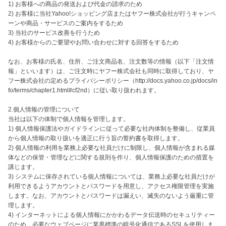
1) お客様への商品の発送および代金の請求のため

2) お客様に当社Yahoo!ショッピング店またはヤフー株式会社が行うキャンペ
ーンや商品・サービスのご案内をするため

3) 当社のサービス改善を行うため

4) お客様からのご要望やお問い合わせに対する回答をするため

なお、お客様の氏名、住所、ご注文商品名、注文数等の情報（以下「注文情
報」といいます）は、ご注文時にヤフー株式会社も同時に取得しており、ヤ
フー株式会社の定めるプライバシーポリシー（http://docs.yahoo.co.jp/docs/in
fo/terms/chapter1.html#cf2nd）に従い取り扱われます。

2.個人情報の管理について

当社は以下の体制で個人情報を管理します。

1) 個人情報保護法やガイドラインに従って必要な社内体制を整備し、従業員
から個人情報の取り扱いを適正に行う旨の誓約書を取得します。

2) 個人情報の利用を業務上必要な社員だけに制限し、個人情報が含まれる媒
体などの保管・管理などに関する規則を作り、個人情報保護のための措置を
講じます。

3) システムに保存されている個人情報については、業務上必要な社員だけが
利用できるようアカウントとパスワードを用意し、アクセス権限管理を実施
します。なお、アカウントとパスワードは漏えい、滅失のないよう厳重に管
理します。

4) インターネットによる個人情報にかかわるデータ伝送時のセキュリティー
のため、必要なウェブページに業界標準の暗号化通信であるSSLを使用しま