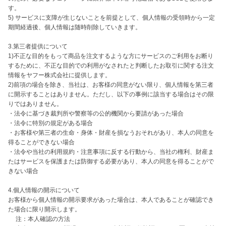
す。

5) サービスに支障が生じないことを前提として、個人情報の受領時から一定
期間経過後、個人情報は随時削除していきます。

3.第三者提供について

1)不正な目的をもって商品を注文するような方にサービスのご利用をお断り
するために、不正な目的での利用がなされたと判断したお取引に関する注文
情報をヤフー株式会社に提供します。

2)前項の場合を除き、当社は、お客様の同意がない限り、個人情報を第三者
に開示することはありません。ただし、以下の事例に該当する場合はその限
りではありません。

・法令に基づき裁判所や警察等の公的機関から要請があった場合

・法令に特別の規定がある場合

・お客様や第三者の生命・身体・財産を損なうおそれがあり、本人の同意を
得ることができない場合

・法令や当社の利用規約・注意事項に反する行動から、当社の権利、財産ま
たはサービスを保護または防御する必要があり、本人の同意を得ることがで
きない場合

4.個人情報の開示について

お客様から個人情報の開示要求があった場合は、本人であることが確認でき
た場合に限り開示します。

　 注：本人確認の方法
