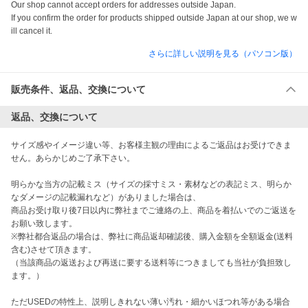
Our shop cannot accept orders for addresses outside Japan.

If you confirm the order for products shipped outside Japan at our shop, we w
ill cancel it.
さらに詳しい説明を見る（パソコン版）
販売条件、返品、交換について
返品、交換について
サイズ感やイメージ違い等、お客様主観の理由によるご返品はお受けできま
せん。あらかじめご了承下さい。

明らかな当方の記載ミス（サイズの採寸ミス・素材などの表記ミス、明らか
なダメージの記載漏れなど）がありました場合は、

商品お受け取り後7日以内に弊社までご連絡の上、商品を着払いでのご返送を
お願い致します。

※弊社都合返品の場合は、弊社に商品返却確認後、購入金額を全額返金(送料
含む)させて頂きます。

（当該商品の返送および再送に要する送料等につきましても当社が負担致し
ます。）

ただUSEDの特性上、説明しきれない薄い汚れ・細かいほつれ等がある場合