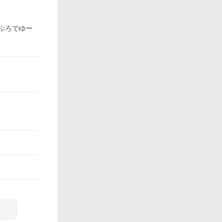
くぷろでゆー