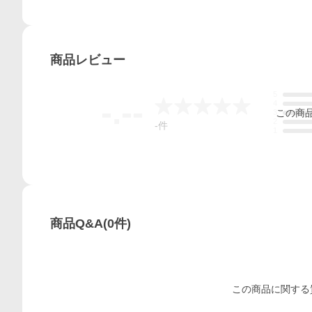
商品
レビュー
5
-.--
4
この
商
3
2
-
件
1
商品Q&A
(
0
件)
この
商品
に関する