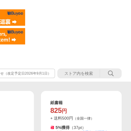
（改定予定日2026年9月1日）
紙書籍
825
円
+ 送料
500
円
（
全国一律
）
5
%獲得
（
37
pt）