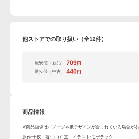
他ストアでの取り扱い（全
12
件）
709
最安値
（新品）
円
440
最安値
（中古）
円
商品情報
※商品画像はイメージや仮デザインが含まれている場合が
原作:十夜 著:ココロ直 イラスト:モゲラッタ