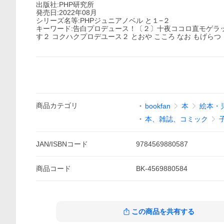
出版社:PHP研究所
発売日:2022年08月
シリーズ名等:PHPジュニアノベル と１−２
キーワード:告白プロデュース！〔２〕十夜ココロ直モゲラッタ
す２ コクハクプロデユース２ とおや こころ なお もげらつ 
商品
カテゴリ
bookfan
本
絵本・
本、雑誌、コミック
JAN/ISBNコード
9784569880587
商品
コード
BK-4569880584
この商品を共有する