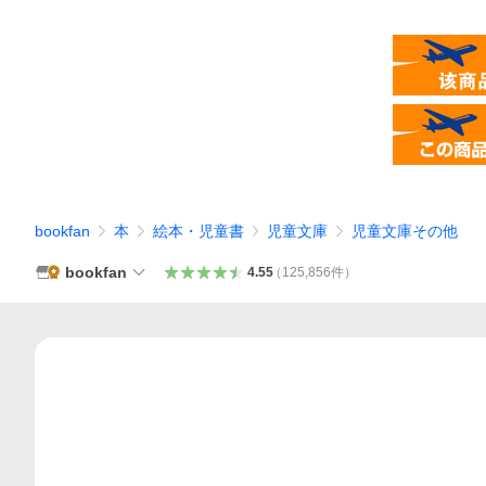
bookfan
本
絵本・児童書
児童文庫
児童文庫その他
bookfan
4.55
（
125,856
件
）