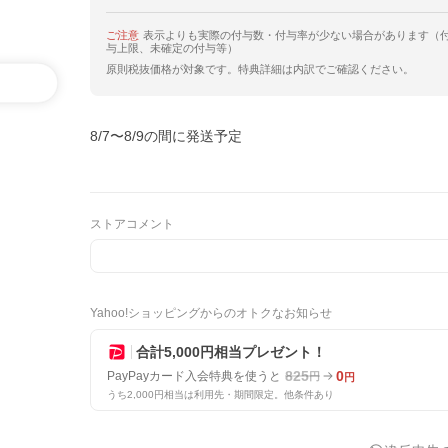
ご注意
表示よりも実際の付与数・付与率が少ない場合があります（
与上限、未確定の付与等）
原則税抜価格が対象です。特典詳細は内訳でご確認ください。
8/7〜8/9の間に発送予定
ストアコメント
Yahoo!ショッピングからのオトクなお知らせ
合計5,000円相当プレゼント！
825
0
PayPayカード入会特典を使うと
円
円
うち2,000円相当は利用先・期間限定。他条件あり