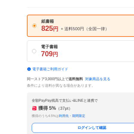
紙書籍
825
円
+ 送料500円
（全国一律）
電子書籍
709
円
電子書籍ご利用ガイド
同一ストア3,000円以上で
送料無料
対象商品を見る
条件により送料が異なる場合があります。
全額PayPay残高で支払い&LINEと連携で
獲得
5
%
（
37
pt）
獲得のうち4.5%は
利用先・期間限定
ログインして確認