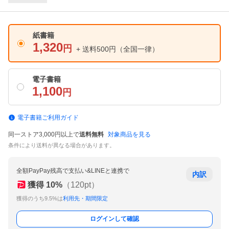
紙書籍
1,320
円
+ 送料500円
（全国一律）
電子書籍
1,100
円
電子書籍ご利用ガイド
同一ストア3,000円以上で
送料無料
対象商品を見る
条件により送料が異なる場合があります。
全額PayPay残高で支払い&LINEと連携で
内訳
獲得
10
%
（
120
pt）
獲得のうち9.5%は
利用先・期間限定
ログインして確認