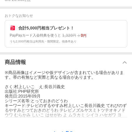
おトクなお知らせ
合計5,000円相当プレゼント！
1,320
0
PayPayカード入会特典を使うと
円
円
うち2,000円相当は利用先・期間限定。他条件あり
商品情報
※商品画像はイメージや仮デザインが含まれている場合がありま
す。帯の有無など実際と異なる場合があります。
さく:村上しいこ え:長谷川義史
出版社:PHP研究所
発売日:2015年09月
シリーズ名等:とっておきのどうわ
キーワード:テレビのずるやすみ村上しいこ長谷川義史 てれびのず
るやすみとつておきのどうわ テレビノズルヤスミトツテオキノド
ウワ むらかみ しいこ はせがわ よ ムラカミ シイコ ハセガワ ヨ