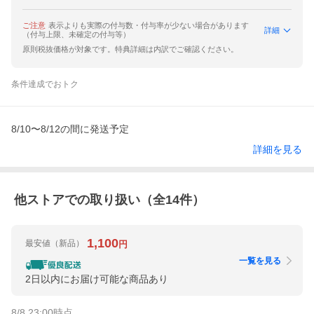
ご注意
表示よりも実際の付与数・付与率が少ない場合があります
詳細
（付与上限、未確定の付与等）
原則税抜価格が対象です。特典詳細は内訳でご確認ください。
条件達成でおトク
8/10〜8/12の間に発送予定
詳細を見る
他ストアでの取り扱い（全
14
件）
1,100
最安値
（新品）
円
一覧を見る
2日以内にお届け可能な商品あり
8/8 23:00
時点