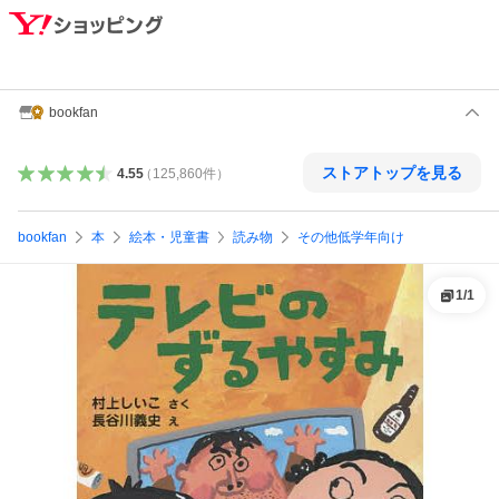
bookfan
ストアトップを見る
4.55
（
125,860
件
）
bookfan
本
絵本・児童書
読み物
その他低学年向け
1
/
1