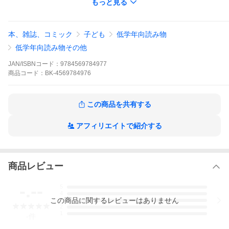
もっと見る
本、雑誌、コミック
子ども
低学年向読み物
低学年向読み物その他
JAN/ISBNコード：
9784569784977
商品
コード：
BK-4569784976
村上しいこ
長谷川義史
この商品を共有する
PHP研究所
アフィリエイトで紹介する
とっておきのどうわ
商品レビュー
テレビはマジックがとくい！？たんじょう日パーティーで、テレ
-.--
5
ビのジョンがいじめっこをけしてしまって…？人気コンビがおく
4
る「わがままおやすみ」シリーズ第７弾！小学校低学年から。
この
商品
に関するレビューはありません
3
2
1
※本データはこの商品が発売された時点の情報です。
-
件