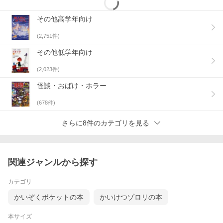
その他高学年向け
(
2,751
件)
その他低学年向け
(
2,023
件)
怪談・おばけ・ホラー
(
678
件)
さらに8件のカテゴリを見る
関連ジャンルから探す
カテゴリ
かいぞくポケットの本
かいけつゾロリの本
本サイズ