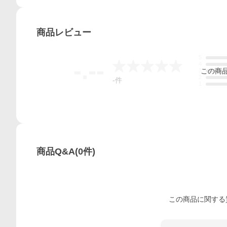
商品
レビュー
5
-.--
4
この
商
3
2
-
件
1
商品Q&A
(
0
件)
この
商品
に関する