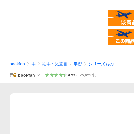
bookfan
本
絵本・児童書
学習
シリーズもの
bookfan
4.55
（
125,859
件
）