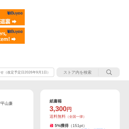
（改定予定日2026年9月1日）
紙書籍
/平山廉
3,300
円
送料無料
（
全国一律
）
5
%獲得
（
151
pt）