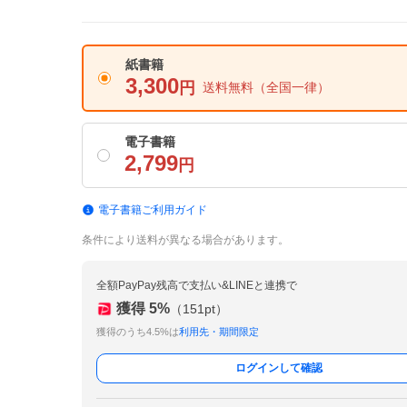
紙書籍
3,300
円
送料無料
（全国一律）
電子書籍
2,799
円
電子書籍ご利用ガイド
条件により送料が異なる場合があります。
全額PayPay残高で支払い&LINEと連携で
獲得
5
%
（
151
pt）
獲得のうち4.5%は
利用先・期間限定
ログインして確認