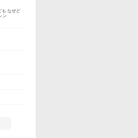
ども なぜど
レン