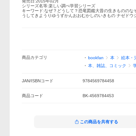
発売日:2015年02月
シリーズ名等:楽しい調べ学習シリーズ
キーワード:なぜ？どうして？恐竜図鑑大昔の生きもののなぞに
うしてきようりゆうずかんおおむかしのいきもの ナゼドウシ
商品
カテゴリ
bookfan
本
絵本・
本、雑誌、コミック
JAN/ISBNコード
9784569784458
商品
コード
BK-4569784453
この商品を共有する