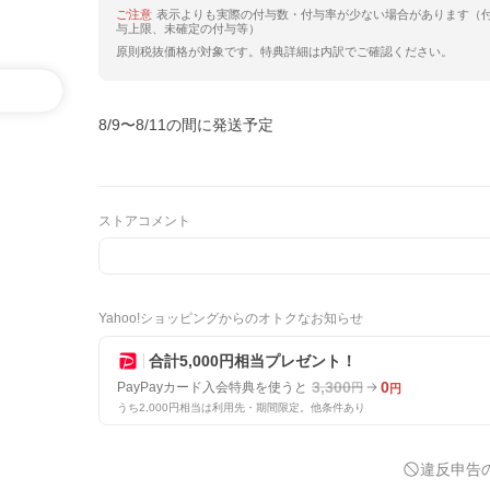
ご注意
表示よりも実際の付与数・付与率が少ない場合があります（
与上限、未確定の付与等）
原則税抜価格が対象です。特典詳細は内訳でご確認ください。
8/9〜8/11の間に発送予定
ストアコメント
Yahoo!ショッピングからのオトクなお知らせ
合計5,000円相当プレゼント！
3,300
0
PayPayカード入会特典を使うと
円
円
うち2,000円相当は利用先・期間限定。他条件あり
違反申告