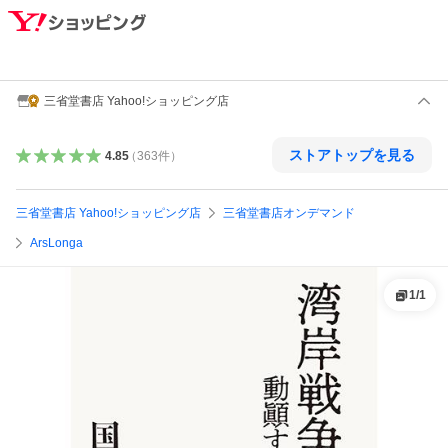
三省堂書店 Yahoo!ショッピング店
ストアトップを見る
4.85
（
363
件
）
三省堂書店 Yahoo!ショッピング店
三省堂書店オンデマンド
ArsLonga
1
/
1