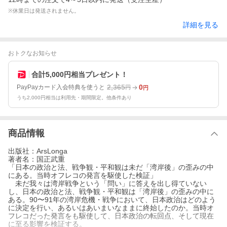
※休業日は発送されません。
詳細を見る
おトクなお知らせ
合計5,000円相当プレゼント！
2,365
0
PayPayカード入会特典を使うと
円
円
うち2,000円相当は利用先・期間限定。他条件あり
商品情報
出版社：ArsLonga
著者名：国正武重
「日本の政治と法、戦争観・平和観は未だ「湾岸後」の歪みの中
にある。当時オフレコの発言を駆使した検証」
未だ我々は湾岸戦争という「問い」に答えを出し得ていない
し、日本の政治と法、戦争観・平和観は「湾岸後」の歪みの中に
ある。90〜91年の湾岸危機・戦争において、日本政治はどのよう
に決定を行い、あるいはあいまいなままに終始したのか。当時オ
フレコだった発言をも駆使して、日本政治の転回点、そして現在
に至る影響を検証する。