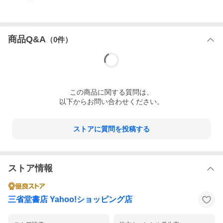
-
件
て活躍．著書に『漂流する政治』『戦後政治の素顔――記者の証
言』『湾岸戦争という転回点』、『戦争体験は無力なのか ある
政治記者の遺言』『自民単独支配の終焉』など多数。1999年に岩
波書店の雑誌『世界』に発表した湾岸戦争に関する論説記事で、
同年度の日本記者クラブ賞を受賞。
商品Q&A
（
0
件）
この
商品
に関する質問は、
以下からお問い合わせください。
ストアに質問を投稿する
ストア情報
三省堂書店 Yahoo!ショッピング店