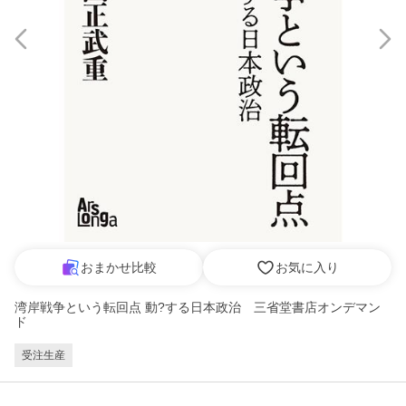
おまかせ比較
お気に入り
湾岸戦争という転回点 動?する日本政治 三省堂書店オンデマン
ド
受注生産