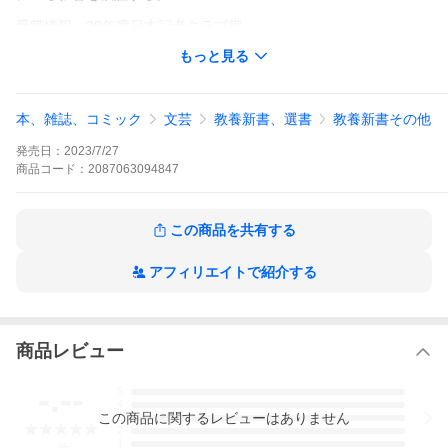
受賞情報 99年度日本記者クラブ賞
もっと見る
目 次
はじめに
ー 勃発・対日要求 ー
チームに加われ
本、雑誌、コミック
文芸
教養新書、選書
教養新書その他
10億ドル追加支援
汗と血
発売日：
2023/7/27
国連平和協力法案
国連平和協力法案・続
商品
コード：
2087063094847
どんでんがえし
制服組の本音
集団的安全保障論
この商品を共有する
国連平和協力法案・廃案
自衛隊派遣・望んだのは誰か
90億ドル追加
アフィリエイトで紹介する
『自公民』路線の誕生後藤田正晴氏に聞く
国正武重（くにまさたけしげ、1933年11月27日-2019年11月21
日）は、日本の政治評論家、ジャーナリスト。元朝日新聞編集委
員。愛媛県出身。
商品レビュー
略歴
1958年早稲田大学法学部第一法学部卒業、早稲田大学院入学。19
-.--
5
59年朝日新聞に入社、1967年東京本社政治部に配属される。以
4
来、佐藤栄作内閣を皮切りに歴代政権を担当した。1978年政治部
この
商品
に関するレビューはありません
3
次長、大平内閣の首相官邸クラブ責任者となる。1981年編集委員
2
（政治担当）、1993年役員待遇。1995年退社し，以後フリーとし
1