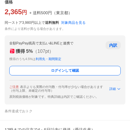
価格
2,365
円
+ 送料
500
円
（
東京都
）
同一ストア3,980円以上で
送料無料
対象商品を見る
条件により送料が異なる場合があります。
全額PayPay残高で支払い&LINEと連携で
内訳
獲得
5
%
（
107
pt）
獲得のうち4.5%は
利用先・期間限定
ログインして確認
ご注意
表示よりも実際の付与数・付与率が少ない場合があります
詳細
（付与上限、未確定の付与等）
原則税抜価格が対象です。特典詳細は内訳でご確認ください。
条件達成でおトク
12時までの注文で4～5日以内に発送（受注生産）