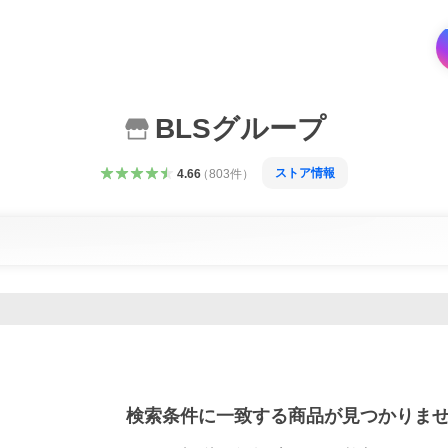
BLSグループ
ストア情報
4.66
（
803
件
）
検索条件に一致する商品が見つかりま