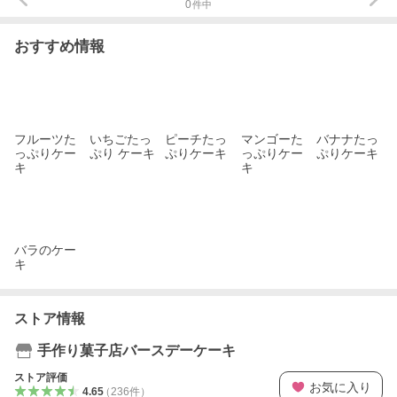
0
件中
おすすめ情報
フルーツた
いちごたっ
ピーチたっ
マンゴーた
バナナたっ
っぷりケー
ぷり ケーキ
ぷりケーキ
っぷりケー
ぷりケーキ
キ
キ
バラのケー
キ
ストア情報
手作り菓子店バースデーケーキ
ストア評価
お気に入り
4.65
（
236
件
）