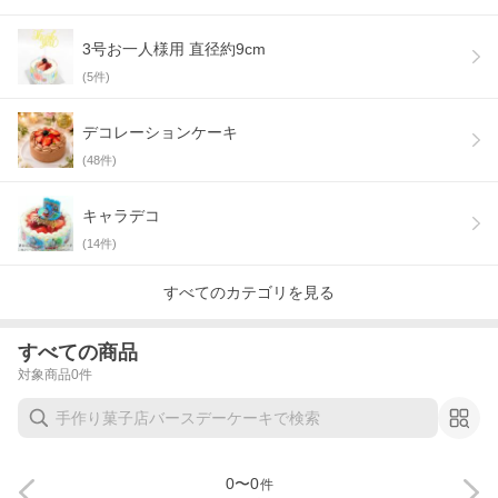
3号お一人様用 直径約9cm
(
5
件)
デコレーションケーキ
(
48
件)
キャラデコ
(
14
件)
すべてのカテゴリを見る
すべての商品
対象商品
0
件
0
〜
0
件