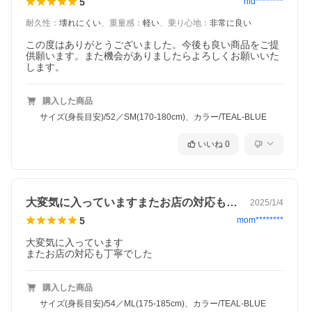
5
hid********
耐久性
：
壊れにくい
、
重量感
：
軽い
、
乗り心地
：
非常に良い
この度はありがとうございました。今後も良い商品をご提
供願います。また機会がありましたらよろしくお願いいた
します。
購入した商品
サイズ(身長目安)/52／SM(170-180cm)、カラー/TEAL-BLUE
自転車を安全・快適にご使用いただくために
●自転車を安全で快適にご使用いただくために、お近くの自転車店
にて定期的な点検をしてください。
いいね
0
●ご使用中に自転車の不具合を感じた時は、直ちに使用を中止し自
転車店にご相談ください。
●不具合の早期発見、事故を未然に防ぐためにも、乗車前に点検と
確認を行ってください。
大変気に入っていますまたお店の対応も丁…
2025/1/4
※画像はサンプルです。掲載情報はモデル発表当時のもので
5
mom********
す。
※仕様及び外観は、改良のため予告なく変更される場合がござ
大変気に入っています

います。
またお店の対応も丁寧でした
※商品はお取り寄せのため、メーカー代理店の在庫状況により
ご用意できない場合がございます。
※お取り寄せ商品のため、不良品以外の返品・交換はお断りい
購入した商品
たします。
以上、予めご了承いただきますようお願いいたします。
サイズ(身長目安)/54／ML(175-185cm)、カラー/TEAL-BLUE