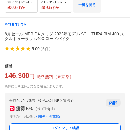
38／4S(145-155cm)
41／3S(150-160cm)
一覧を見る
残りわずか
残りわずか
SCULTURA
8月セール MERIDA メリダ 2025年モデル SCULTURA RIM 400 ス
クルトゥーラリム400 ロードバイク
5.00
（
5
件
）
価格
146,300
円
送料無料
（
東京都
）
条件により送料が異なる場合があります。
全額PayPay残高で支払い&LINEと連携で
内訳
獲得
5
%
（
6,716
pt）
獲得のうち4.5%は
利用先・期間限定
ログインして確認