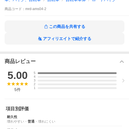
商品
コード：
mrd-ams04-2
この商品を共有する
アフィリエイトで紹介する
商品レビュー
5.00
5
4
3
2
1
5
件
項目別評価
耐久性
壊れやすい
・
普通
・
壊れにくい