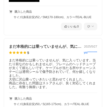
キセット
R.ブレー
Shimano105 BR-R7000 caliper
キセット
購入した商品
ブレーキ
N.A.
ローター
サイズ(身長目安)/52／SM(170-180cm)、カラー/TEAL-BLUE
リム
MERIDA COMP SL
スポーク
Black stainless
いいね
0
F.ハブ
Road seal bearing
R.ハブ
Road seal bearing
タイヤ
Maxxis Pursuer 700x25C fold
ギヤ
Shimano CS-R7000 11-30T 11S
チェーン
KMC X11
まだ本格的には乗っていませんが、気に入…
2025/5/27
ハンドル
MERIDA EXPERT SL L:380mm(38/41/44)
バー
L:400mm(47/50) L:420mm(52/54) L:440mm(56)
5
yoi********
ハンドル
MERIDA EXPERT CC -5 ASD L:70mm(38/41)
ステム
L:80mm(44/47) L:90mm(50) L:100mm(52/54)
まだ本格的には乗っていませんが、気に入っています。当
L:110mm(56)
たり前なのかもしれませんが、フレームのヘッドチューブ
サドル
MERIDA COMP SL V-mount
が太くて頼もしいです。ケーブルが当たる所やチェーンス
シートピ
MERIDA Expert CC φ 27.2 15 SSB Carbon
テーには透明シールで傷予防されていて、何か嬉しくなり
ラー
ました。

シートク
MERIDA EXPERT
大切に沢山乗っていきたいと思わせてくれました。

ランプ
商品に存在した問題はストアさんが、良く対応してくれま
ペダル
N.A.
した。有難う御座います。
チュー
仏式バルブ
ブ・バル
ブ
購入した商品
付属品
ベル、ロック、リフレクター
ジオメトリー
サイズ(身長目安)/50／S(165-175cm)、カラー/TEAL-BLUE