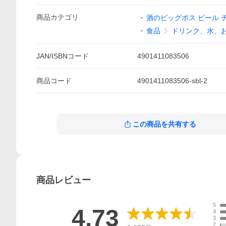
商品
カテゴリ
酒のビッグボス ビール 
食品
ドリンク、水、
JAN/ISBNコード
4901411083506
商品
コード
4901411083506-sbl-2
この商品を共有する
商品
レビュー
5
4.73
4
3
2