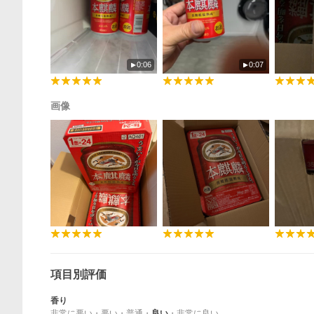
0:06
0:07
画像
項目別評価
香り
非常に悪い
・
悪い
・
普通
・
良い
・
非常に良い