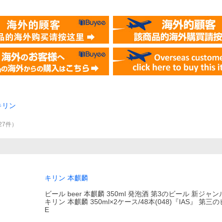
キリン
27
件
）
キリン 本麒麟
ビール beer 本麒麟 350ml 発泡酒 第3のビール 新ジャ
キリン 本麒麟 350ml×2ケース/48本(048)『IAS』 第三の
E