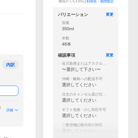
獲得のうち4.5%は
利用先・期間限定
バリエーション
変更
容量
350ml
本数
48本
確認事項
変更
佐川急便またはアスクルロ
内訳
ジストでの発送
〜選択して下さい〜
沖縄・離島への配送不可
選択してください
注文のキャンセル及び注文
内容の変更不可
選択してください
付
ギフト包装・のし対応不可
詳細
選択してください
ご要望欄記載内容の対応不
可
選択してください