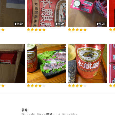
0:20
0:09
0:08
苦味
強い
・
少し強い
・
普通
・
少し弱い
・
弱い