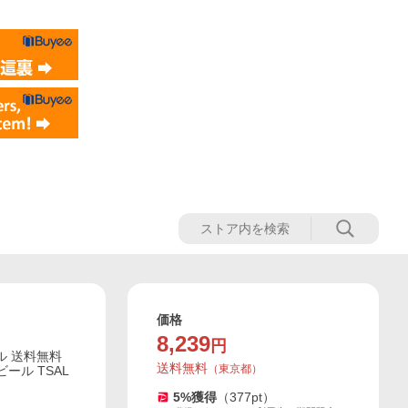
価格
8,239
円
ンル 送料無料
送料無料
（
東京都
）
ビール TSAL
5
%獲得
（
377
pt）