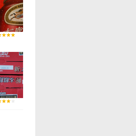
0:27
0:07
0:07