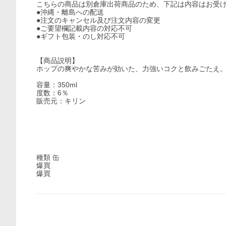
こちらの商品は別倉庫出荷商品のため、下記は内容はお受
●沖縄・離島への配送
●注文のキャンセル及び注文内容の変更
●ご要望欄記載内容の対応不可
●ギフト包装・のし対応不可
【商品説明】
ホップの爽やかな苦みが効いた、力強いコクと飲みごたえ
容量：350ml
度数：6％
販売元：キリン
種類 缶
爆買
爆買