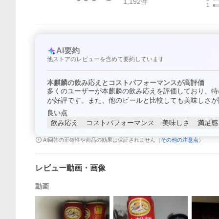
1,192
件
1
AI要約
他ストアのレビューを含めて要約しています
本麒麟の飲み応えとコストパフォーマンスが高評価
多くのユーザーが本麒麟の飲み応えを評価しており、特
が好評です。また、他のビールと比較しても美味しさが
良い点
飲み応え
コストパフォーマンス
美味しさ
満足感
AI回答の正確性や商品の効果は保証されません（
その他の注意点
）
レビュー動画・画像
動画