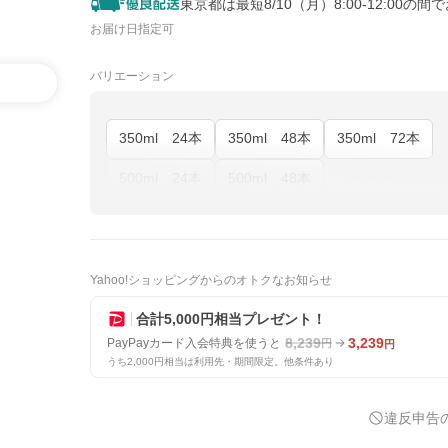
東京都は最短8/10（月）8:00-12:00の間
お届け日指定可
バリエーション
350ml 24本
350ml 48本
350ml 72本
500ml 24本
500ml 48本
Yahoo!ショッピングからのオトクなお知らせ
合計5,000円相当プレゼント！
8,239
3,239
PayPayカード入会特典を使うと
円
円
うち2,000円相当は利用先・期間限定。他条件あり
違反申告