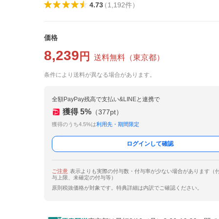
4.73
（
1,192
件
）
価格
8,239
円
送料無料
（
東京都
）
条件により送料が異なる場合があります。
全額PayPay残高で支払い&LINEと連携で
獲得
5
%
（
377
pt）
獲得のうち4.5%は
利用先・期間限定
ログインして確認
ご注意
表示よりも実際の付与数・付与率が少ない場合があります（
与上限、未確定の付与等）
原則税抜価格が対象です。特典詳細は内訳でご確認ください。