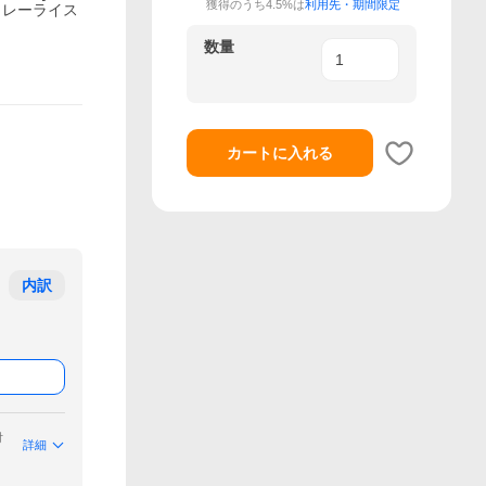
獲得のうち4.5%は
利用先・期間限定
 カレーライス
数量
カートに入れる
内訳
付
詳細