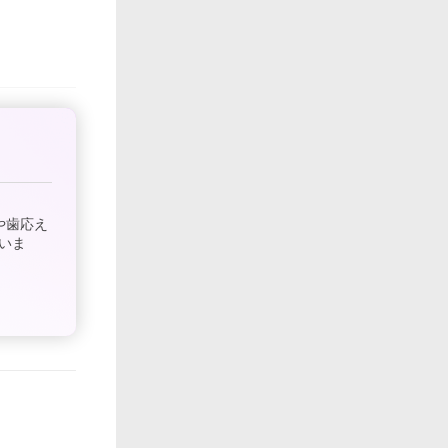
や歯応え
いま