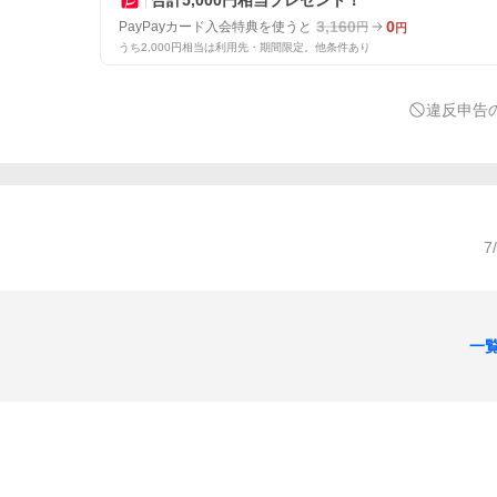
3,160
0
PayPayカード入会特典を使うと
円
円
うち2,000円相当は利用先・期間限定。他条件あり
違反申告
7
一