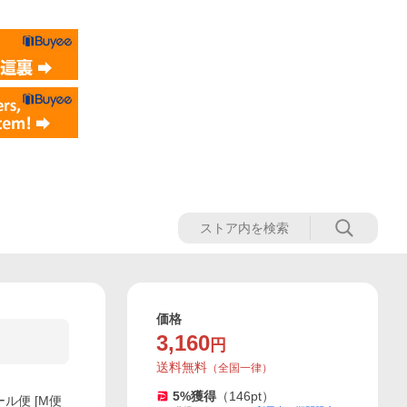
価格
3,160
円
送料無料
（
全国一律
）
5
%獲得
（
146
pt）
ル便 [M便