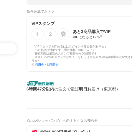
条件達成でおトク
VIPスタンプ
あと
3
商品購入でVIP
VIPになると+
2
％
※
・VIPスタンプを貯めるにはログインする必要があります
・この商品は対象です（通常価格3,000円以上）
・有効期限は最新のスタンプ獲得から60日間です
・当ストアのVIPスタンプが終了、もしくは付与条件や特典倍率等が変更さ
ります
※
利用先・期間限定
6時間47分以内
の注文で最短
明日
お届け（東京都）
Yahoo!ショッピングからのオトクなお知らせ
合計5,000円相当プレゼント！