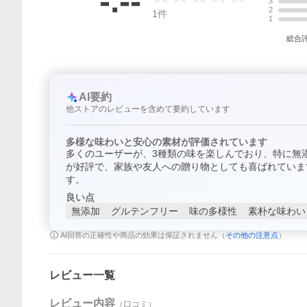
-.--
3
2
1
件
1
総合
AI要約
他ストアのレビューを含めて要約しています
多様な味わいと安心の素材が評価されています
多くのユーザーが、3種類の味を楽しんでおり、特に無
が好評で、家族や友人への贈り物としても喜ばれていま
す。
良い点
無添加
グルテンフリー
味の多様性
素朴な味わい
AI回答の正確性や商品の効果は保証されません（
その他の注意点
）
レビュー一覧
レビュー内容
（口コミ）