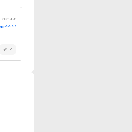
2025/6/8
kor********