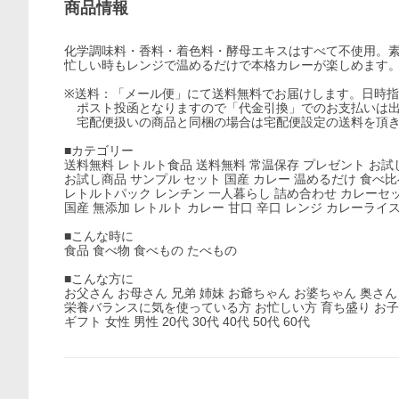
商品情報
化学調味料・香料・着色料・酵母エキスはすべて不使用。
忙しい時もレンジで温めるだけで本格カレーが楽しめます
※送料：「メール便」にて送料無料でお届けします。日時
ポスト投函となりますので「代金引換」でのお支払いは出
宅配便扱いの商品と同梱の場合は宅配便設定の送料を頂
■カテゴリー
送料無料 レトルト食品 送料無料 常温保存 プレゼント お試
お試し商品 サンプル セット 国産 カレー 温めるだけ 食べ
レトルトパック レンチン 一人暮らし 詰め合わせ カレーセッ
国産 無添加 レトルト カレー 甘口 辛口 レンジ カレーライ
■こんな時に
食品 食べ物 食べもの たべもの
■こんな方に
お父さん お母さん 兄弟 姉妹 お爺ちゃん お婆ちゃん 奥さん
栄養バランスに気を使っている方 お忙しい方 育ち盛り お子
ギフト 女性 男性 20代 30代 40代 50代 60代