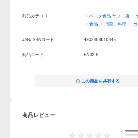
商品
カテゴリ
ベータ食品 ヤフー店
食品
惣菜、料理
カ
JAN/ISBNコード
4902458010845
商品
コード
BN33-5
この商品を共有する
商品
レビュー
5
4