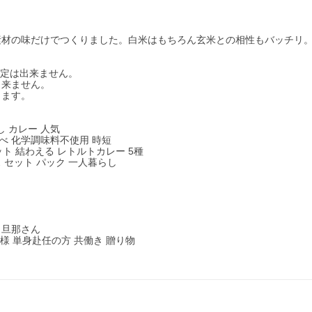
素材の味だけでつくりました。白米はもちろん玄米との相性もバッチリ
。
指定は出来ません。
来ません。
きます。
し カレー 人気
比べ 化学調味料不使用 時短
ト 結わえる レトルトカレー 5種
ス セット パック 一人暮らし
 旦那さん
様 単身赴任の方 共働き 贈り物