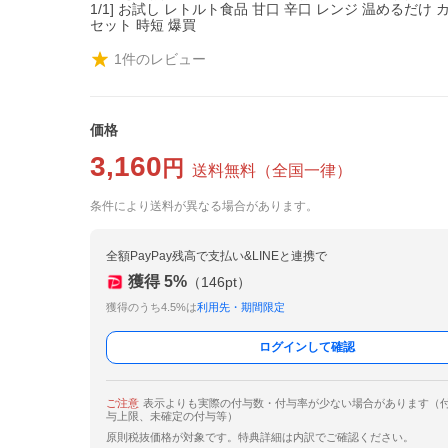
1/1] お試し レトルト食品 甘口 辛口 レンジ 温めるだけ
セット 時短 爆買
1
件のレビュー
価格
3,160
円
送料無料
（
全国一律
）
条件により送料が異なる場合があります。
全額PayPay残高で支払い&LINEと連携で
獲得
5
%
（
146
pt）
獲得のうち4.5%は
利用先・期間限定
ログインして確認
ご注意
表示よりも実際の付与数・付与率が少ない場合があります（
与上限、未確定の付与等）
原則税抜価格が対象です。特典詳細は内訳でご確認ください。