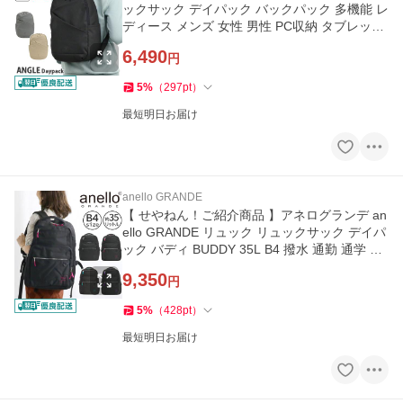
ックサック デイパック バックパック 多機能 レ
ディース メンズ 女性 男性 PC収納 タブレット
収納 ANGLE GHH3603
6,490
円
5
%
（
297
pt
）
最短明日お届け
anello GRANDE
【 せやねん！ご紹介商品 】アネログランデ an
ello GRANDE リュック リュックサック デイパ
ック バディ BUDDY 35L B4 撥水 通勤 通学 メ
ンズ レディース GTM0871
9,350
円
5
%
（
428
pt
）
最短明日お届け