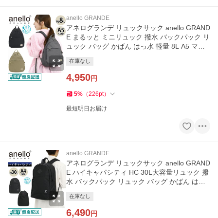
anello GRANDE
アネログランデ リュックサック anello GRAND
E まるッと ミニリュック 撥水 バックパック リ
ュック バッグ かばん はっ水 軽量 8L A5 ママ
リュック
在庫なし
4,950
円
5
%
（
226
pt
）
最短明日お届け
anello GRANDE
アネログランデ リュックサック anello GRAND
E ハイキャパシティ HC 30L大容量リュック 撥
水 バックパック リュック バッグ かばん はっ
水 軽量 30L A4 メンズ
在庫なし
6,490
円