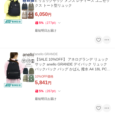
E リュックサック メンズ レディース ユニセッ
クス トート型リュック
6,050
円
5
%
（
277
pt
）
最短明日お届け
anello GRANDE
【SALE 10%OFF】 アネログランデ リュック
サック anello GRANDE デイパック リュック
バックパック バッグ かばん 撥水 A4 18L PC
タブレット レディース
10
%OFF価格
5,841
円
5
%
（
267
pt
）
最短明日お届け