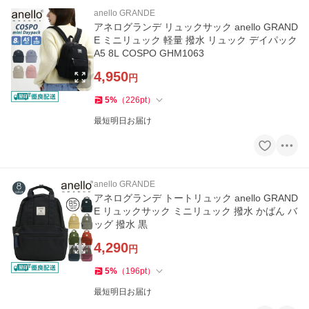
anello GRANDE
アネログランデ リュックサック anello GRAND
E ミニリュック 軽量 撥水 リュック デイパック
A5 8L COSPO GHM1063
4,950
円
5
%
（
226
pt
）
最短明日お届け
anello GRANDE
アネログランデ トートリュック anello GRAND
E リュックサック ミニリュック 撥水 かばん バ
ッグ 撥水 黒
4,290
円
5
%
（
196
pt
）
最短明日お届け