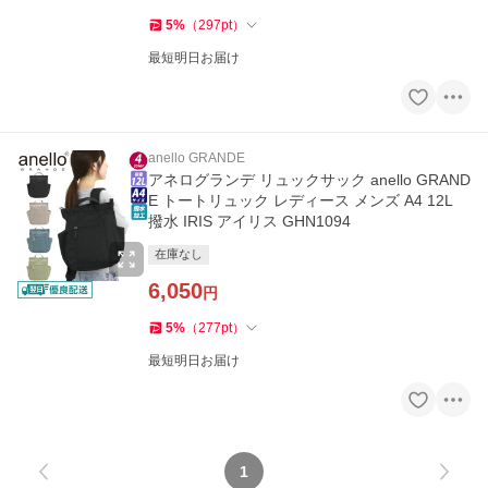
5
%
（
297
pt
）
最短明日お届け
anello GRANDE
アネログランデ リュックサック anello GRAND
E トートリュック レディース メンズ A4 12L
撥水 IRIS アイリス GHN1094
在庫なし
6,050
円
5
%
（
277
pt
）
最短明日お届け
1