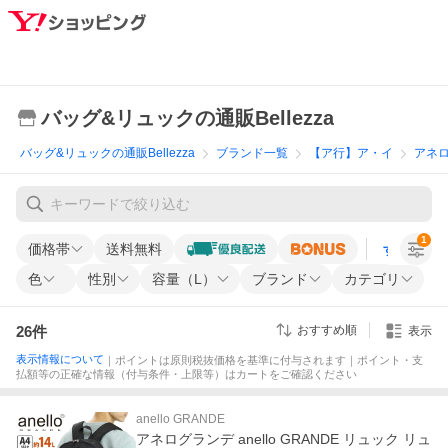
バッグ&リュックの通販Bellezza
バッグ&リュックの通販Bellezza
ブランド一覧
【ア行】ア・イ
アネロ 
1
価格帯
送料無料
すべての条
色
性別
容量（L）
ブランド
カテゴリ
26
件
おすすめ順
表示
表示情報について
｜ポイントは原則税抜価格を基準に付与されます｜ポイント・支
払額等の正確な情報（付与条件・上限等）はカートをご確認ください
anello GRANDE
アネログランデ anello GRANDE リュック リュ