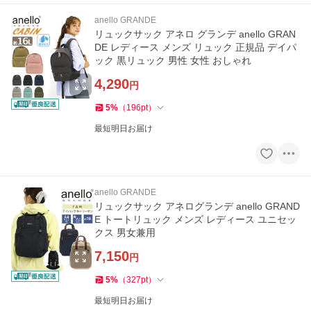
anello GRANDE
リュックサック アネロ グランデ anello GRAN
DE レディース メンズ リュック 正規品 デイパ
ック 黒リュック 男性 女性 おしゃれ
4,290
円
5
%
（
196
pt
）
最短明日お届け
anello GRANDE
リュックサック アネログランデ anello GRAND
E トートリュック メンズ レディース ユニセッ
クス 男女兼用
7,150
円
5
%
（
327
pt
）
最短明日お届け