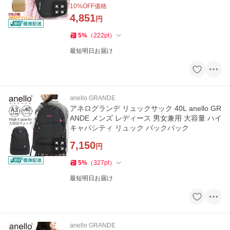
学 通勤 学生 社会人 大人
10
%OFF価格
4,851
円
5
%
（
222
pt
）
最短明日お届け
anello GRANDE
アネログランデ リュックサック 40L anello GR
ANDE メンズ レディース 男女兼用 大容量 ハイ
キャパシティ リュック バックパック
7,150
円
5
%
（
327
pt
）
最短明日お届け
anello GRANDE