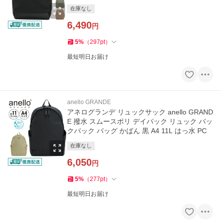
在庫なし
6,490
円
5
%
（
297
pt
）
最短明日お届け
anello GRANDE
アネログランデ リュックサック anello GRAND
E 撥水 スムースポリ デイパック リュック バッ
クパック バッグ かばん 黒 A4 11L はっ水 PC
在庫なし
6,050
円
5
%
（
277
pt
）
最短明日お届け