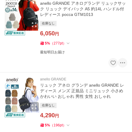
anello GRANDE アネログランデ リュックサッ
ク リュック デイパック A5 約14L ハンドル付
レディース pocca GTM1013
在庫なし
6,050
円
5
%
（
277
pt
）
最短明日お届け
anello GRANDE
リュック アネロ グランデ anello GRANDE レ
ディース メンズ 正規品 ミニリュック 小さめ
かわいい おしゃれ 男性 女性 おしゃれ
在庫なし
4,290
円
5
%
（
196
pt
）