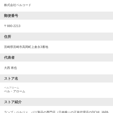
株式会社ベルコード
郵便番号
〒
880-2213
住所
宮崎県宮崎市高岡町上倉永3番地
代表者
大西 将也
ストア名
ベルアローム
ベル・アローム
ストア紹介
ランプ・ベルジェ　パリ製品の専門店（日本唯一の正規代理店のDCHL JAPA