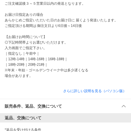
ご注文確認後３～５営業日以内の発送となります。

お届け日指定ありの場合

あらかじめご指定いただいた日のお届け日に 届くよう発送いたします。

ご指定頂ける期間は:御注文日より6日後～14日後

【お届けお時間について】　

◎下記時間帯よりお選びいただけます。

入力画面でご指定下さい。

｜指定なし｜午前中｜

｜12時-14時｜14時-16時｜16時-18時｜

｜18時-20時｜20時-21時｜

※年末・年始・ゴールデンウイーク中は多少遅くなる

場合があります。

さらに詳しい説明を見る（パソコン版）
販売条件、返品、交換について
返品、交換について
*返品を受け付ける条件
