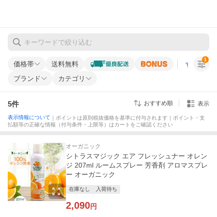
1
価格帯
送料無料
すべての条
ブランド
カテゴリ
5
件
おすすめ順
表示
表示情報について
｜ポイントは原則税抜価格を基準に付与されます｜ポイント・支
払額等の正確な情報（付与条件・上限等）はカートをご確認ください
オーガニック
シトラスマジック エア フレッシュナー オレン
ジ 207ml ルームスプレー 芳香剤 アロマスプレ
ー オーガニック
在庫なし
入荷待ち
2,090
円