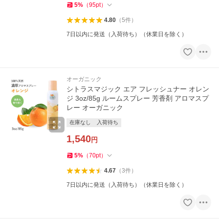
5
%
（
95
pt
）
4.80
（
5
件
）
7日以内に発送（入荷待ち）（休業日を除く）
オーガニック
シトラスマジック エア フレッシュナー オレン
ジ 3oz/85g ルームスプレー 芳香剤 アロマスプ
レー オーガニック
在庫なし
入荷待ち
1,540
円
5
%
（
70
pt
）
4.67
（
3
件
）
7日以内に発送（入荷待ち）（休業日を除く）