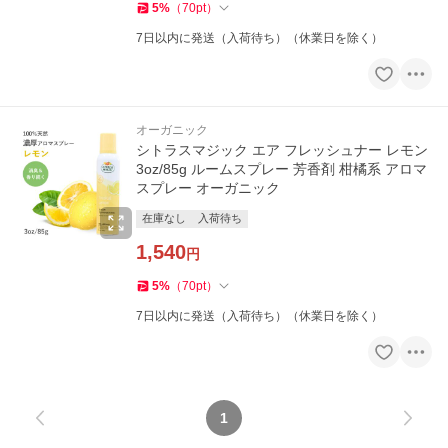
5
%
（
70
pt
）
7日以内に発送（入荷待ち）（休業日を除く）
オーガニック
シトラスマジック エア フレッシュナー レモン
3oz/85g ルームスプレー 芳香剤 柑橘系 アロマ
スプレー オーガニック
在庫なし
入荷待ち
1,540
円
5
%
（
70
pt
）
7日以内に発送（入荷待ち）（休業日を除く）
1