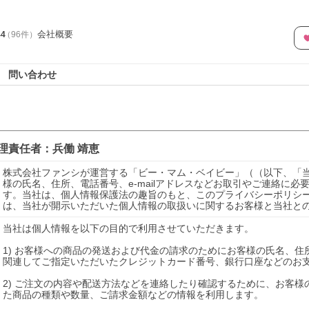
会社概要
44
（
96
件
）
問い合わせ
理責任者：
兵働 靖恵
株式会社ファンシが運営する「ビー・マム・ベイビー」（（以下、「
様の氏名、住所、電話番号、e-mailアドレスなどお取引やご連絡に
す。当社は、個人情報保護法の趣旨のもと、このプライバシーポリシ
は、当社が開示いただいた個人情報の取扱いに関するお客様と当社と
当社は個人情報を以下の目的で利用させていただきます。

1) お客様への商品の発送および代金の請求のためにお客様の氏名、
関連してご指定いただいたクレジットカード番号、銀行口座などのお支
2) ご注文の内容や配送方法などを連絡したり確認するために、お客様の
た商品の種類や数量、ご請求金額などの情報を利用します。
