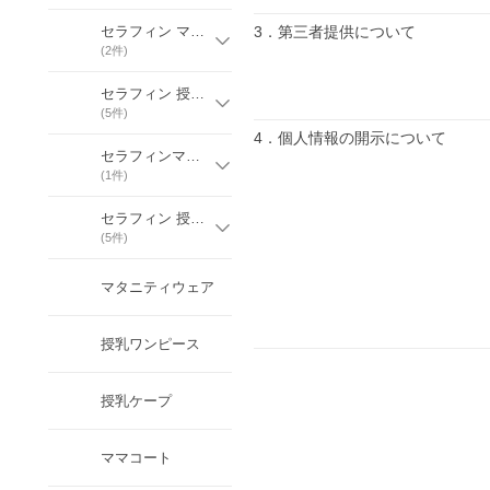
セラフィン ママコート
3．第三者提供について
(
2
件)
セラフィン 授乳服・授乳ワンピース
(
5
件)
4．個人情報の開示について
セラフィンマタニティウェア
(
1
件)
セラフィン 授乳ケープ
(
5
件)
マタニティウェア
授乳ワンピース
授乳ケープ
ママコート