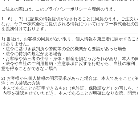
ご注文の際には、このプライバシーポリシーを理解のうえ、

1．6）、7）に記載の情報提供がなされることに同意のうえ、ご注文い
なお、ヤフー株式会社に提供される情報についてはヤフー株式会社の
を義務付けております。
1) 当社は、お客様の同意がない限り、個人情報を第三者に開示する
はありません。

・法令に基づき裁判所や警察等の公的機関から要請があった場合

・法令に特別の規定がある場合

・お客様や第三者の生命・身体・財産を損なうおそれがあり、本人の同
・法令や当社のご利用規約・注意事項に反する行動から、当社の権利
意を得ることができない場合

2) お客様から個人情報の開示要求があった場合は、本人であることが
注：本人確認の方法

 本人であることが証明できるもの（免許証、保険証など）の写しを、当社宛にご郵送してください。

 内容を確認させていただき、本人であることが明確になり次第、開示