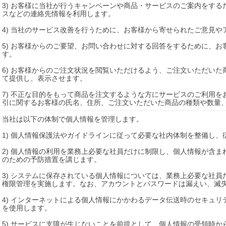
3) お客様に当社が行うキャンペーンや商品・サービスのご案内をするた
スなどの連絡先情報を利用します。

4) 当社のサービス改善を行うために、お客様から寄せられたご意見や
5) お客様からのご要望、お問い合わせに対する回答をするために、お客
す。

6) お客様からのご注文状況を閲覧いただけるよう、ご注文いただい
て提供し、表示させます。

7) 不正な目的をもって商品を注文するような方にサービスのご利用
引に関するお客様の氏名、住所、ご注文いただいた商品の種類や数量
当社は以下の体制で個人情報を管理します。

1) 個人情報保護法やガイドラインに従って必要な社内体制を整備し、
2) 個人情報の利用を業務上必要な社員だけに制限し、個人情報が含
のための予防措置を講じます。

3) システムに保存されている個人情報については、業務上必要な社
権限管理を実施します。なお、アカウントとパスワードは漏えい、滅失
4) インターネットによる個人情報にかかわるデータ伝送時のセキュリ
を使用します。

5) サービスに支障が生じないことを前提として、個人情報の受領時