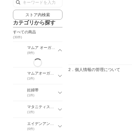
ストア内検索
カテゴリから探す
すべての商品
(
30
件)
マムア オーガニック ボディケア
(
8
件)
2．個人情報の管理について
マムアオーガニックボディケアギフトセット
(
1
件)
妊婦帯
(
1
件)
マタニティストッキング・タイツ・レギンス
(
1
件)
エイデンアンドアネイ おくるみ ビブ
(
6
件)