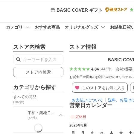
BASIC COVER ギフト
カテゴリ
おすすめ商品
オリジナルグッズ
お誕生日祝
ストア内検索
ストア情報
BASIC CO
会社概要
4.84
（
443
件
）
ストア内検索
お誕生日や長寿のお祝い向けのオリジナル
カテゴリから探す
このストアをお気に入り
すべての商品
お支払いについて
送料、お届け
(
782
件)
営業日カレンダー
半袖・無地Ｔシャツ
定休日
(
43
件)
2026年8月
日
月
火
水
木
金
土