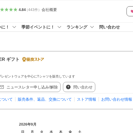
会社概要
4.84
（
443
件
）
いに！
季節イベントに！
ランキング
問い合わせ
VER ギフト
プレゼントウェアを中心にTシャツを販売しています
ニュースレター申し込み/解除
問い合わせ
について
販売条件、返品、交換について
ストア情報
お問い合わせ情報
2026年9月
日
月
火
水
木
金
土