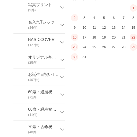
写真プリントグッズ
1
(
9
件)
2
3
4
5
6
7
8
名入れTシャツ
(
34
件)
9
10
11
12
13
14
15
16
17
18
19
20
21
22
BASICCOVER デザインＴシャツ
(
127
件)
23
24
25
26
27
28
29
オリジナルキッズＴシャツ
30
31
(
28
件)
お誕生日祝いTシャツ
(
407
件)
60歳・還暦祝いＴシャツ
(
71
件)
66歳・緑寿祝いＴシャツ
(
11
件)
70歳・古希祝いTシャツ
(
40
件)