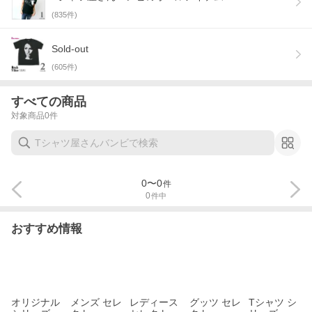
(
835
件)
Sold-out
(
605
件)
すべての商品
対象商品
0
件
0
〜
0
件
0
件中
おすすめ情報
オリジナル
メンズ セレ
レディース
グッツ セレ
Tシャツ シ