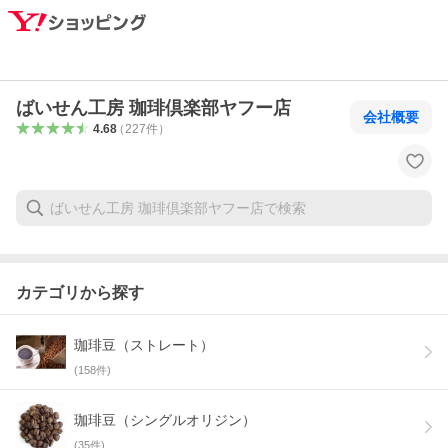
ばいせん工房 珈琲倶楽部ヤフー店
会社概要
4.68
（
227
件
）
カテゴリから探す
珈琲豆（ストレート）
(
158
件)
珈琲豆（シングルオリジン）
(
35
件)