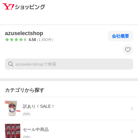
azuselectshop
会社概要
4.58
（
1,492
件
）
カテゴリから探す
訳あり！SALE！
(
5
件)
セール中商品
(
5
件)