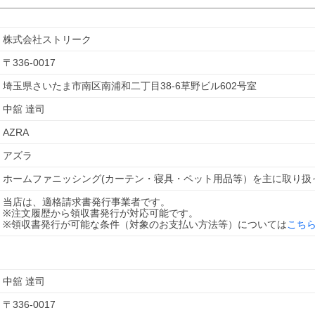
株式会社ストリーク
〒
336-0017
埼玉県さいたま市南区南浦和二丁目38-6草野ビル602号室
中舘 達司
AZRA
アズラ
ホームファニッシング(カーテン・寝具・ペット用品等）を主に取り扱
当店は、適格請求書発行事業者です。
※注文履歴から領収書発行が対応可能です。
※領収書発行が可能な条件（対象のお支払い方法等）については
こち
中舘 達司
〒
336-0017