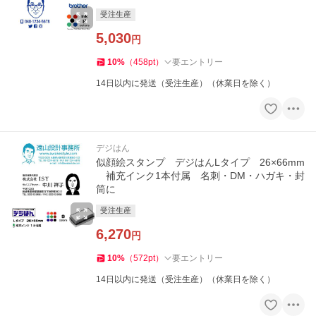
刺・DM・チラシ・カードに
受注生産
5,030
円
10
%
（
458
pt
）
要エントリー
14日以内に発送（受注生産）（休業日を除く）
デジはん
似顔絵スタンプ デジはんLタイプ 26×66mm
補充インク1本付属 名刺・DM・ハガキ・封
筒に
受注生産
6,270
円
10
%
（
572
pt
）
要エントリー
14日以内に発送（受注生産）（休業日を除く）