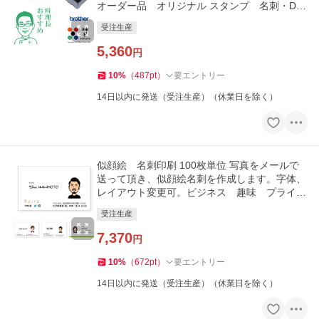
オーダー品 オリジナル スタンプ 名刺・D
M・ハガキ・封筒に
受注生産
5,360
円
10
%
（
487
pt
）
要エントリー
14日以内に発送（受注生産）（休業日を除く）
似顔絵 名刺印刷 100枚単位 写真をメールで
送って頂き、似顔絵名刺を作成します。字体、
レイアウト変更可。ビジネス 趣味 プライベ
ート お店 会社
受注生産
7,370
円
10
%
（
672
pt
）
要エントリー
14日以内に発送（受注生産）（休業日を除く）