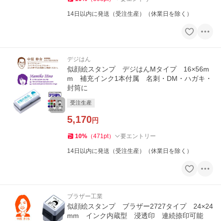
14日以内に発送（受注生産）（休業日を除く）
デジはん
似顔絵スタンプ デジはんMタイプ 16×56m
m 補充インク1本付属 名刺・DM・ハガキ・
封筒に
受注生産
5,170
円
10
%
（
471
pt
）
要エントリー
14日以内に発送（受注生産）（休業日を除く）
ブラザー工業
似顔絵スタンプ ブラザー2727タイプ 24×24
mm インク内蔵型 浸透印 連続捺印可能