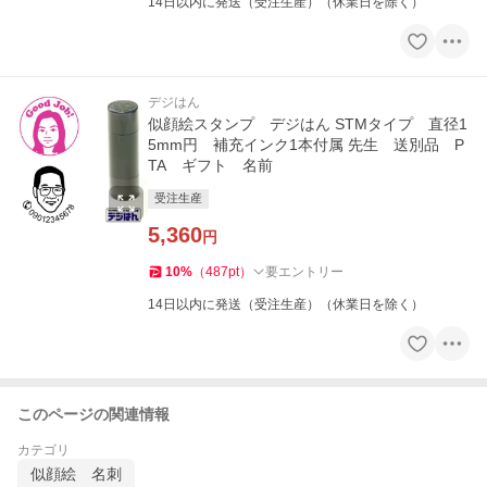
14日以内に発送（受注生産）（休業日を除く）
デジはん
似顔絵スタンプ デジはん STMタイプ 直径1
5mm円 補充インク1本付属 先生 送別品 P
TA ギフト 名前
受注生産
5,360
円
10
%
（
487
pt
）
要エントリー
14日以内に発送（受注生産）（休業日を除く）
このページの関連情報
カテゴリ
似顔絵 名刺