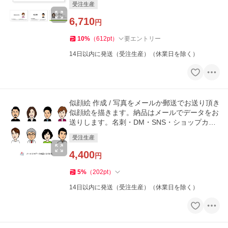
受注生産
6,710
円
10
%
（
612
pt
）
要エントリー
14日以内に発送（受注生産）（休業日を除く）
似顔絵 作成 / 写真をメールか郵送でお送り頂き
似顔絵を描きます。納品はメールでデータをお
送りします。名刺・DM・SNS・ショップカー
ド
受注生産
4,400
円
5
%
（
202
pt
）
14日以内に発送（受注生産）（休業日を除く）