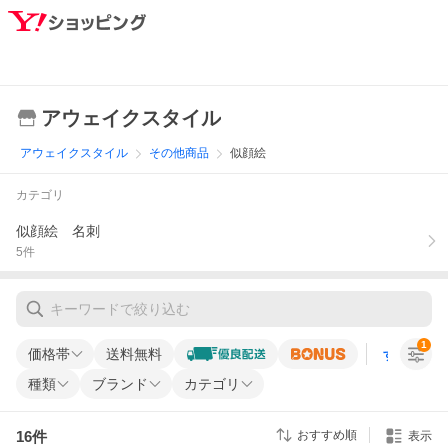
アウェイクスタイル
アウェイクスタイル
その他商品
似顔絵
カテゴリ
似顔絵 名刺
5
件
1
価格帯
送料無料
すべての条
種類
ブランド
カテゴリ
16
件
おすすめ順
表示