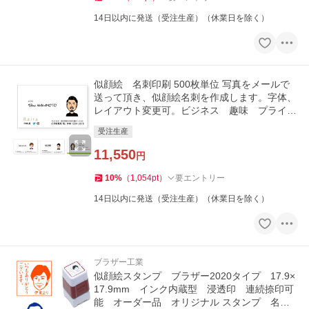
14日以内に発送（受注生産）（休業日を除く）
似顔絵 名刺印刷 500枚単位 写真をメールで
送って頂き、似顔絵名刺を作成します。字体、
レイアウト変更可。ビジネス 趣味 プライベ
ート お店 会社
受注生産
11,550
円
10
%
（
1,054
pt
）
要エントリー
14日以内に発送（受注生産）（休業日を除く）
ブラザー工業
似顔絵スタンプ ブラザー2020タイプ 17.9×
17.9mm インク内蔵型 浸透印 連続捺印可
能 オーダー品 オリジナル スタンプ 名