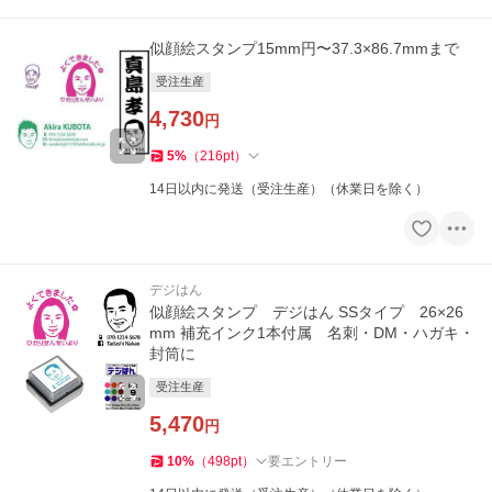
似顔絵スタンプ15mm円〜37.3×86.7mmまで
受注生産
4,730
円
5
%
（
216
pt
）
14日以内に発送（受注生産）（休業日を除く）
デジはん
似顔絵スタンプ デジはん SSタイプ 26×26
mm 補充インク1本付属 名刺・DM・ハガキ・
封筒に
受注生産
5,470
円
10
%
（
498
pt
）
要エントリー