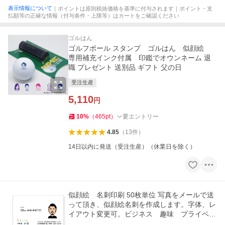
表示情報について
｜ポイントは原則税抜価格を基準に付与されます｜ポイント・支
払額等の正確な情報（付与条件・上限等）はカートをご確認ください
ゴルはん
ゴルフボール スタンプ ゴルはん 似顔絵
専用補充インク付属 印鑑でオウンネーム 退
職 プレゼント 送別品 ギフト 父の日
受注生産
5,110
円
10
%
（
465
pt
）
要エントリー
4.85
（
13
件
）
14日以内に発送（受注生産）（休業日を除く）
似顔絵 名刺印刷 50枚単位 写真をメールで送
って頂き、似顔絵名刺を作成します。字体、レ
イアウト変更可。ビジネス 趣味 プライベー
ト お店 会社