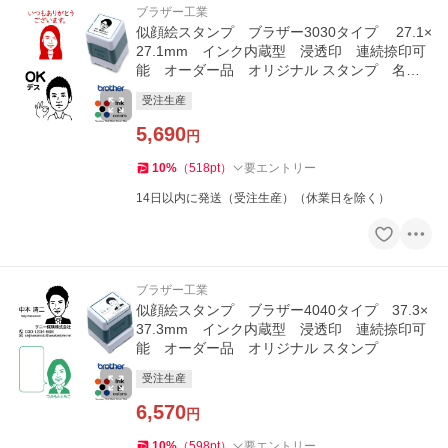
ブラザー工業
似顔絵スタンプ ブラザー3030タイプ 27.1×
27.1mm インク内蔵型 浸透印 連続捺印可
能 オーダー品 オリジナル スタンプ 名
刺・DM・ハガキ・封筒に
受注生産
5,690
円
10
%
（
518
pt
）
要エントリー
14日以内に発送（受注生産）（休業日を除く）
ブラザー工業
似顔絵スタンプ ブラザー4040タイプ 37.3×
37.3mm インク内蔵型 浸透印 連続捺印可
能 オーダー品 オリジナル スタンプ
受注生産
6,570
円
10
%
（
598
pt
）
要エントリー