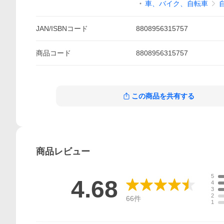
車、バイク、自転車
JAN/ISBNコード
8808956315757
商品
コード
8808956315757
この商品を共有する
商品
レビュー
5
4.68
4
3
2
66
件
1