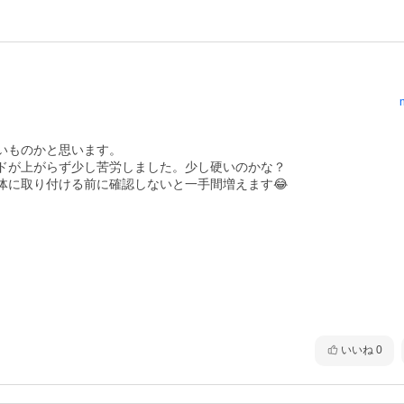
ものかと思います。

ドが上がらず少し苦労しました。少し硬いのかな？

体に取り付ける前に確認しないと一手間増えます😂
いいね
0