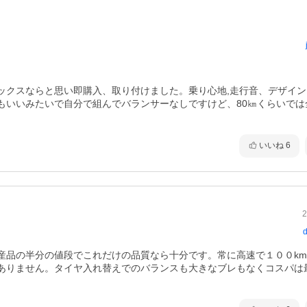
ックスならと思い即購入、取り付けました。乗り心地,走行音、デザイン
もいいみたいで自分で組んでバランサーなしですけど、80㎞くらいでは
いいね
6
2
d
品の半分の値段でこれだけの品質なら十分です。常に高速で１００km/
ありません。タイヤ入れ替えでのバランスも大きなブレもなくコスパは