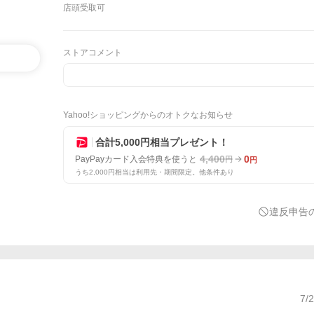
店頭受取可
ストアコメント
Yahoo!ショッピングからのオトクなお知らせ
合計5,000円相当プレゼント！
4,400
0
PayPayカード入会特典を使うと
円
円
うち2,000円相当は利用先・期間限定。他条件あり
違反申告
7/