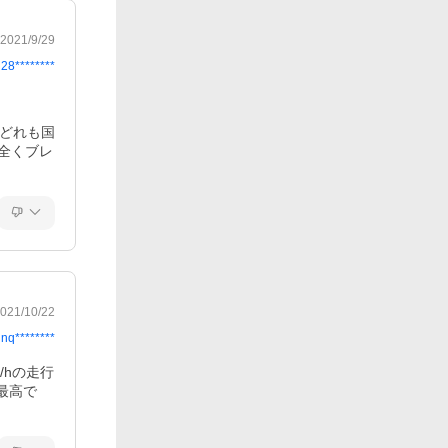
2021/9/29
j28********
どれも国
全くブレ
021/10/22
nq********
hの走行
最高で