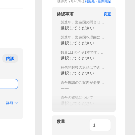
獲得のうち4.5%は
利用先・期間限定
確認事項
変更
製造年、製造国の問合せや
指定はできません(画像3参
選択してください
照)
製造年、製造国を理由に返
品交換はできません(画像3参
選択してください
照)
数量1はタイヤ1本です。購
入本数を数量に入力してく
選択してください
内訳
ださい
梱包開封後の返品はできま
せん
選択してください
適合確認のご案内が必要な
方は商品画像2を参照くださ
ーー
い。
適合の確認について
付
詳細
選択してください
数量