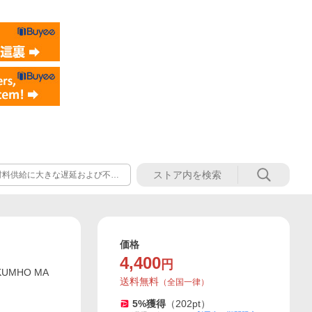
材料供給に大きな遅延および不安
価格
4,400
円
KUMHO MA
送料無料
（
全国一律
）
5
%獲得
（
202
pt）