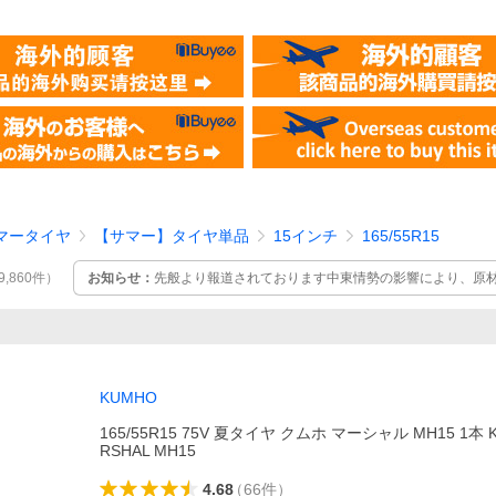
マータイヤ
【サマー】タイヤ単品
15インチ
165/55R15
お知らせ：
先般より報道されております中東情勢の影響により、原
9,860
件
）
定な状況が生じております。詳細はこちら
KUMHO
165/55R15 75V 夏タイヤ クムホ マーシャル MH15 1本 
RSHAL MH15
4.68
（
66
件
）