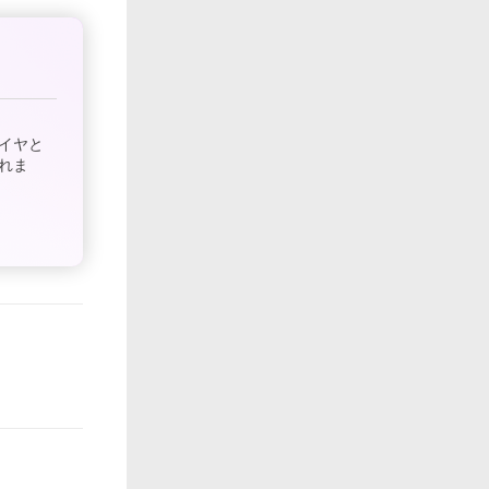
イヤと
れま