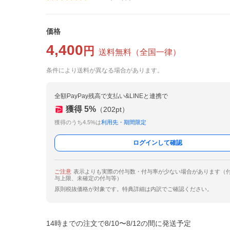
価格
4,400
円
送料無料
（
全国一律
）
条件により送料が異なる場合があります。
全額PayPay残高で支払い&LINEと連携で
獲得
5
%
（
202
pt）
獲得のうち4.5%は
利用先・期間限定
ログインして確認
ご注意
表示よりも実際の付与数・付与率が少ない場合があります（
与上限、未確定の付与等）
原則税抜価格が対象です。特典詳細は内訳でご確認ください。
14時までの注文で8/10〜8/12の間に発送予定