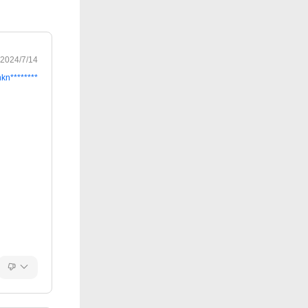
2024/7/14
nkn********