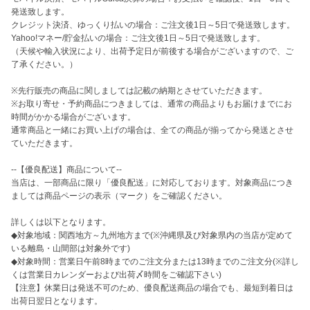
発送致します。

クレジット決済、ゆっくり払いの場合：ご注文後1日～5日で発送致します。

Yahoo!マネー/貯金払いの場合：ご注文後1日～5日で発送致します。

（天候や輸入状況により、出荷予定日が前後する場合がございますので、ご
了承ください。）

※先行販売の商品に関しましては記載の納期とさせていただきます。

※お取り寄せ・予約商品につきましては、通常の商品よりもお届けまでにお
時間がかかる場合がございます。

通常商品と一緒にお買い上げの場合は、全ての商品が揃ってから発送とさせ
ていただきます。

--【優良配送】商品について--

当店は、一部商品に限り「優良配送」に対応しております。対象商品につき
ましては商品ページの表示（マーク）をご確認ください。

詳しくは以下となります。

◆対象地域：関西地方～九州地方まで(※沖縄県及び対象県内の当店が定めて
いる離島・山間部は対象外です)

◆対象時間：営業日午前8時までのご注文分または13時までのご注文分(※詳し
くは営業日カレンダーおよび出荷〆時間をご確認下さい)

【注意】休業日は発送不可のため、優良配送商品の場合でも、最短到着日は
出荷日翌日となります。
