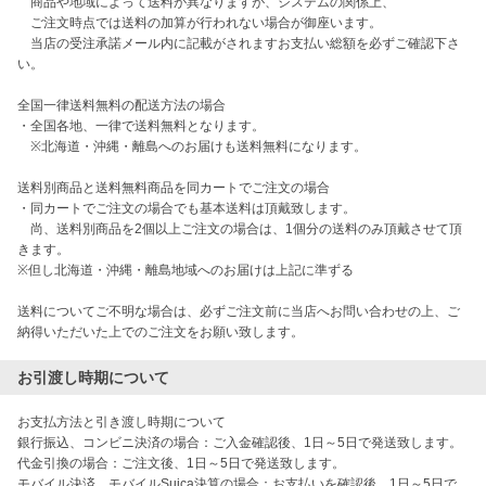
　商品や地域によって送料が異なりますが、システムの関係上、

　ご注文時点では送料の加算が行われない場合が御座います。

　当店の受注承諾メール内に記載がされますお支払い総額を必ずご確認下さ
い。

全国一律送料無料の配送方法の場合

・全国各地、一律で送料無料となります。

　※北海道・沖縄・離島へのお届けも送料無料になります。

送料別商品と送料無料商品を同カートでご注文の場合

・同カートでご注文の場合でも基本送料は頂戴致します。

　尚、送料別商品を2個以上ご注文の場合は、1個分の送料のみ頂戴させて頂
きます。

※但し北海道・沖縄・離島地域へのお届けは上記に準ずる

送料についてご不明な場合は、必ずご注文前に当店へお問い合わせの上、ご
納得いただいた上でのご注文をお願い致します。
お引渡し時期について
お支払方法と引き渡し時期について

銀行振込、コンビニ決済の場合：ご入金確認後、1日～5日で発送致します。

代金引換の場合：ご注文後、1日～5日で発送致します。

モバイル決済、モバイルSuica決算の場合：お支払いを確認後、1日～5日で