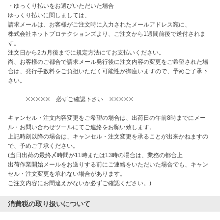
・ゆっくり払いをお選びいただいた場合

ゆっくり払いに関しましては、

請求メールは、お客様がご注文時に入力されたメールアドレス宛に、

株式会社ネットプロテクションズより、ご注文から1週間前後で送付されま
す。

注文日から2カ月後までに規定方法にてお支払いください。

尚、お客様のご都合で請求メール発行後に注文内容の変更をご希望された場
合は、発行手数料をご負担いただく可能性が御座いますので、予めご了承下
さい。

　　　※※※※※　必ずご確認下さい　※※※※※

キャンセル・注文内容変更をご希望の場合は、出荷日の午前8時までにメー
ル・お問い合わせツールにてご連絡をお願い致します。

上記時刻以降の場合は、キャンセル・注文変更を承ることが出来かねますの
で、予めご了承ください。

(当日出荷の最終〆時間が11時または13時の場合は、業務の都合上

出荷作業開始メールをお送りする前にご連絡をいただいた場合でも、キャン
セル・注文変更を承れない場合があります。

ご注文内容にお間違えがないか必ずご確認ください。)
消費税の取り扱いについて