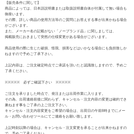
【販売条件に関して】

商品によっては、日本語説明書または取扱説明書自体が付属して無い場合も
御座います。

その際、詳しい商品の使用方法等のご質問にお答えする事が出来かねる場合
がございます。

また、メーカー名の記載がない「ノーブランド品」に関しましては、

掲載販売におきまして突然の仕様変更がある場合がございます。

商品使用の際に生じた破損、怪我、損害などはいかなる場合にも負担致しか
ねますので予めご了承下さい。

上記内容は、ご注文確定時点でご承諾を頂いたと認識致しますので、予めご
了承ください。

※※※※※　必ずご確認下さい　※※※※※

ご注文を承りました時点で、発注または出荷作業に入ります。

その為、出荷連絡前後に関わらず、キャンセル・注文内容の変更は確約でき
兼ねます事をご了承の上ご注文下さい。

キャンセル・注文内容変更をご希望の場合は、出荷日の午前8時までにメー
ル・お問い合わせツールにてご連絡をお願い致します。

上記時刻以降の場合は、キャンセル・注文変更を承ることが出来かねますの
で、予めご了承ください。
