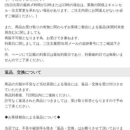
(当日出荷の最終〆時間が11時または13時の場合は、業務の関係上キャンセ
ル・注文変更を承れない場合があります。ご注文内容にお間違えがないか必
ずご確認ください。)

また、商品お受け取りの有無に関わらずお客様ご都合による返品(未開封未使
用含む)に関しましても

再販不可能となります為、お受けでき兼ねます。

到着日に関しましては、ご注文履歴/出荷メールの追跡番号にてご確認下さ
い。

尚、ページにて記載の到着日は最短到着日であり、到着確約日では御座いま
返品、交換について
商品の欠陥や不良など当社原因による場合には、返品・交換を受け付けさせ
ていただきます。

商品到着後、7日間以内にご連絡ください。

許可なく返送された商品につきましては、受け取り拒否となりますので予め
ご了承ください。

◆お客様都合による返品について◆

当店では、不良や破損等を除き「返品・交換」はお断りさせて頂いておりま