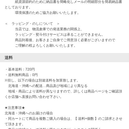
　　　紙資源節約のために納品書を簡略化しメールの明細部分を簡易納品書
としております。

　　　環境保護のためご協力お願いいたします。

＜　ラッピング・のしについて　＞

　　　当店では、物流倉庫での発送業務の関係上、

　　　ラッピング・熨斗付けサービスは承ることができません。

　　　商品到着後、お客さまご自身でご用意頂く必要がございますので

　　　ご理解の程よろしくお願いいたします。
送料
・基本送料：720円

・送料無料商品：0円

※但し、以下の場合は別途送料を加算致します。

　北海道・沖縄への配送…商品及び地域により異なる

　地域・商品により送料が異なりますので、詳しくは商品ページをご確認頂
くか店舗へ直接お問い合わせ下さい。

★注意事項★ 

北海道・沖縄へのお届けの場合

・同カートにて商品を複数ご購入の場合は、【 送料×個数 】のご請求とさせ
て頂きます。
