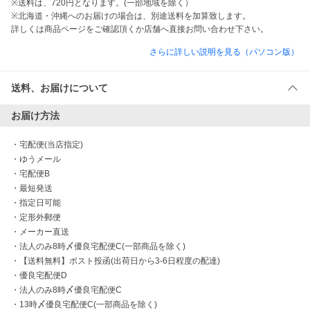
※送料は、720円となります。(一部地域を除く）

※北海道・沖縄へのお届けの場合は、別途送料を加算致します。

詳しくは商品ページをご確認頂くか店舗へ直接お問い合わせ下さい。
さらに詳しい説明を見る（パソコン版）
送料、お届けについて
お届け方法
・
宅配便(当店指定)
・
ゆうメール
・
宅配便B
・
最短発送
・
指定日可能
・
定形外郵便
・
メーカー直送
・
法人のみ8時〆優良宅配便C(一部商品を除く)
・
【送料無料】ポスト投函(出荷日から3-6日程度の配達)
・
優良宅配便D
・
法人のみ8時〆優良宅配便C
・
13時〆優良宅配便C(一部商品を除く)