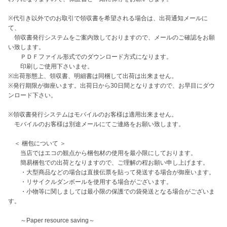
※代引き以外でのお取引で領収書を希望される場合は、出荷通知メールに
て、

　領収書発行システムをご案内致しておりますので、メールのご確認をお願
い致します。

　　ＰＤＦファイル形式でのダウンロード方式になります。

　　印刷しご使用下さいませ。

※出荷形態上、領収書、明細書は同梱して出荷は出来ません。

※発行期限が御座います。出荷日から30日間となりますので、お早目にダウ
ンロード下さい。

※領収書発行システムはモバイルのお客様は適用出来ません。

　モバイルのお客様は別途メールにてご連絡をお願い致します。

　＜ 梱包について ＞

　　当店ではエコの観点から梱包材の使用を最小限にしております。

　　簡易梱包での出荷となりますので、ご理解の程お願い申し上げます。

　　・大型商品などの場合は直接伝票を貼って発送する場合が御座います。

　　・リサイクルダンボールを使用する場合がございます。

　　・小物等に関しましては最小限の保護での袋発送となる場合がございま
す。

　　～Paper resource saving～
