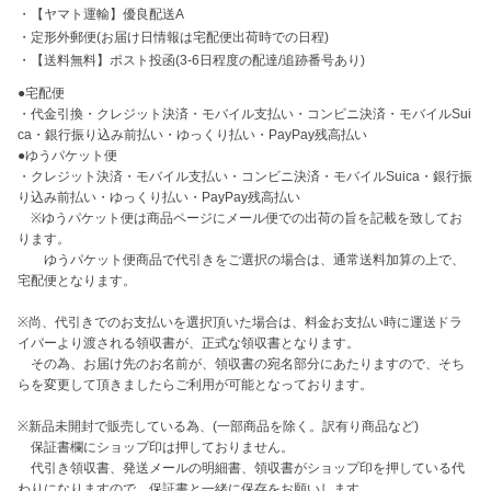
・
【ヤマト運輸】優良配送A
・
定形外郵便(お届け日情報は宅配便出荷時での日程)
・
【送料無料】ポスト投函(3-6日程度の配達/追跡番号あり)
●宅配便

・代金引換・クレジット決済・モバイル支払い・コンビニ決済・モバイルSui
ca・銀行振り込み前払い・ゆっくり払い・PayPay残高払い

●ゆうパケット便

・クレジット決済・モバイル支払い・コンビニ決済・モバイルSuica・銀行振
り込み前払い・ゆっくり払い・PayPay残高払い

　※ゆうパケット便は商品ページにメール便での出荷の旨を記載を致してお
ります。

　　ゆうパケット便商品で代引きをご選択の場合は、通常送料加算の上で、
宅配便となります。

※尚、代引きでのお支払いを選択頂いた場合は、料金お支払い時に運送ドラ
イバーより渡される領収書が、正式な領収書となります。

　その為、お届け先のお名前が、領収書の宛名部分にあたりますので、そち
らを変更して頂きましたらご利用が可能となっております。

※新品未開封で販売している為、(一部商品を除く。訳有り商品など)

　保証書欄にショップ印は押しておりません。

　代引き領収書、発送メールの明細書、領収書がショップ印を押している代
わりになりますので、保証書と一緒に保存をお願いします。
