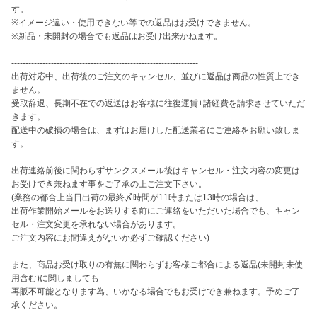
す。

※イメージ違い・使用できない等での返品はお受けできません。

※新品・未開封の場合でも返品はお受け出来かねます。

------------------------------------------------------------------

出荷対応中、出荷後のご注文のキャンセル、並びに返品は商品の性質上でき
ません。

受取辞退、長期不在での返送はお客様に往復運賃+諸経費を請求させていただ
きます。

配送中の破損の場合は、まずはお届けした配送業者にご連絡をお願い致しま
す。

出荷連絡前後に関わらずサンクスメール後はキャンセル・注文内容の変更は
お受けでき兼ねます事をご了承の上ご注文下さい。

(業務の都合上当日出荷の最終〆時間が11時または13時の場合は、

出荷作業開始メールをお送りする前にご連絡をいただいた場合でも、キャン
セル・注文変更を承れない場合があります。

ご注文内容にお間違えがないか必ずご確認ください)

また、商品お受け取りの有無に関わらずお客様ご都合による返品(未開封未使
用含む)に関しましても

再販不可能となります為、いかなる場合でもお受けでき兼ねます。予めご了
承ください。
