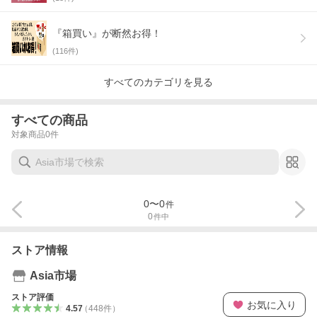
『箱買い』が断然お得！
(
116
件)
すべてのカテゴリを見る
すべての商品
対象商品
0
件
0
〜
0
件
0
件中
ストア情報
Asia市場
ストア評価
お気に入り
4.57
（
448
件
）