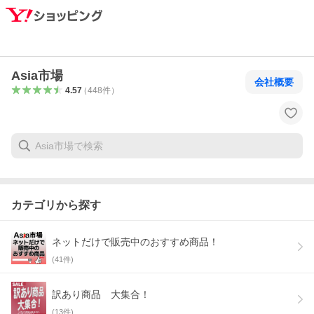
Asia市場
会社概要
4.57
（
448
件
）
カテゴリから探す
ネットだけで販売中のおすすめ商品！
(
41
件)
訳あり商品 大集合！
(
13
件)