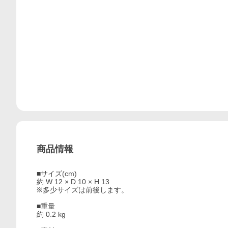
商品情報
■サイズ(cm)
約 W 12 × D 10 × H 13
※多少サイズは前後します。
■重量
約 0.2 kg