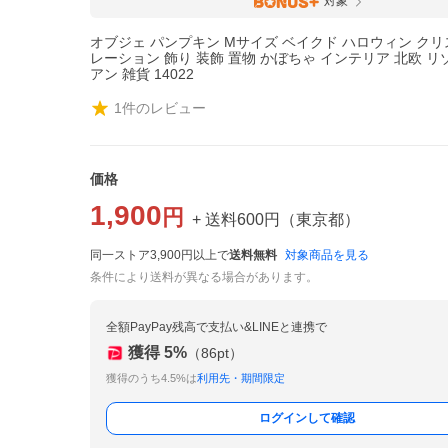
対象
オブジェ パンプキン Mサイズ ベイクド ハロウィン クリ
レーション 飾り 装飾 置物 かぼちゃ インテリア 北欧 リ
アン 雑貨 14022
1
件のレビュー
価格
1,900
円
+ 送料
600
円
（
東京都
）
同一ストア3,900円以上で
送料無料
対象商品を見る
条件により送料が異なる場合があります。
全額PayPay残高で支払い&LINEと連携で
獲得
5
%
（
86
pt）
獲得のうち4.5%は
利用先・期間限定
ログインして確認