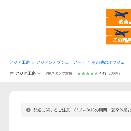
アジア工房
アジアンオブジェ・アート
その他のオブジェ
アジア工房
VIPスタンプ対象
4.49
（
106
件
）
配送に関するご注意 8/13～8/16の期間、夏季休