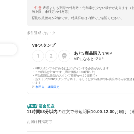
ご注意
表示よりも実際の付与数・付与率が少ない場合があります（
与上限、未確定の付与等）
原則税抜価格が対象です。特典詳細は内訳でご確認ください。
条件達成でおトク
VIPスタンプ
あと
3
商品購入でVIP
VIPになると+
2
％
※
・VIPスタンプを貯めるにはログインする必要があります
・この商品は対象です（通常価格1,000円以上）
・有効期限は最新のスタンプ獲得から60日間です
・当ストアのVIPスタンプが終了、もしくは付与条件や特典倍率等が変更さ
ります
※
利用先・期間限定
11時間53分以内
の注文で最短
明日10:00-12:00
お届け（
お届け日指定可