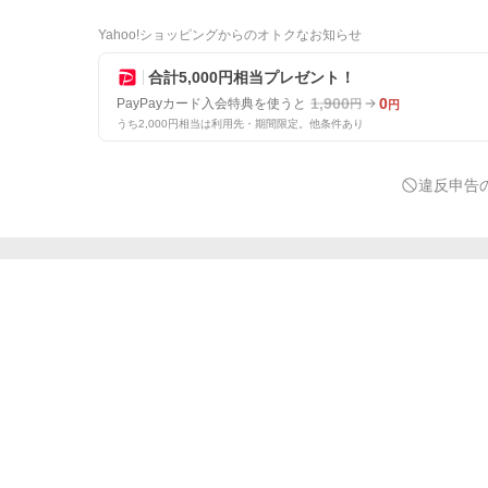
Yahoo!ショッピングからのオトクなお知らせ
合計5,000円相当プレゼント！
1,900
0
PayPayカード入会特典を使うと
円
円
うち2,000円相当は利用先・期間限定。他条件あり
違反申告