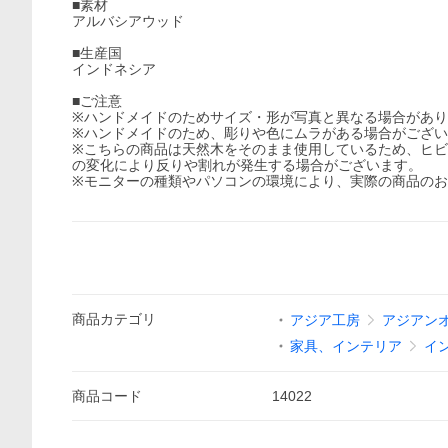
■素材
アルバシアウッド
■生産国
インドネシア
■ご注意
※ハンドメイドのためサイズ・形が写真と異なる場合があ
※ハンドメイドのため、彫りや色にムラがある場合がござ
※こちらの商品は天然木をそのまま使用しているため、ヒ
の変化により反りや割れが発生する場合がございます。
※モニターの種類やパソコンの環境により、実際の商品の
商品
カテゴリ
アジア工房
アジアン
家具、インテリア
イ
商品
コード
14022