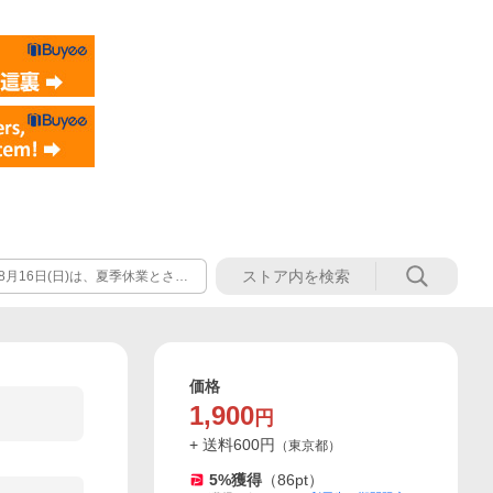
年8月16日(日)は、夏季休業とさせ
年8月17日(月)以降に順次対応
価格
1,900
円
+ 送料
600
円
（
東京都
）
5
%獲得
（
86
pt）