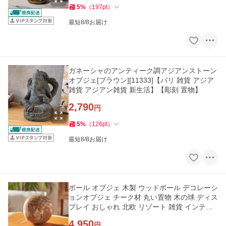
5
%
（
197
pt
）
最短8/8お届け
ガネーシャのアンティーク調アジアンストーン
オブジェ[ブラウン][11333]【バリ 雑貨 アジア
雑貨 アジアン雑貨 新生活】【彫刻 置物】
2,790
円
5
%
（
126
pt
）
最短8/8お届け
ボール オブジェ 木製 ウッドボール デコレーシ
ョンオブジェ チーク材 丸い置物 木の球 ディス
プレイ おしゃれ 北欧 リゾート 雑貨 インテリ
ア アジアン 14273
4,950
円