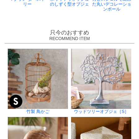
リー
のしずく型オブジェ
た丸いデコレーショ
ンボール
只今のおすすめ
RECOMMEND ITEM
竹製 鳥かご
ウッドツリーオブジェ［S］