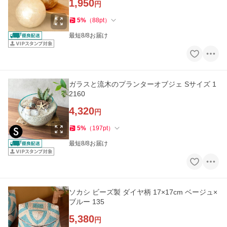
1,950
円
5
%
（
88
pt
）
最短8/8お届け
ガラスと流木のプランターオブジェ Sサイズ 1
2160
4,320
円
5
%
（
197
pt
）
最短8/8お届け
ソカシ ビーズ製 ダイヤ柄 17×17cm ベージュ×
ブルー 135
5,380
円