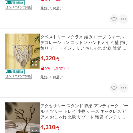
最短8/8お届け
タペストリー マクラメ 編み ロープ ウォール
デコレーション コットン ハンドメイド 壁 掛け
飾り アート インテリア おしゃれ 北欧 雑貨 ア
ジアン 34598
4,320
円
5
%
（
197
pt
）
最短8/8お届け
アクセサリー スタンド 収納 アンティーク ゴー
ルド ツリー トレイ 小物 ケース ネックレス ピ
アス おしゃれ 北欧 リゾート 雑貨 インテリア
アジアン 34618
4,310
円