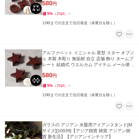
580
円
5
%
（
25
pt
）
12時までの注文で当日発送（休業日を除く）
アルファベット イニシャル 星型 スター オブジ
ェ 木製 木彫り 無垢材 自立 店舗 飾り ネームプ
レート 結婚式 ウエルカム アイテム メール便対
応 c-11553-star
580
円
5
%
（
25
pt
）
12時までの注文で当日発送（休業日を除く）
ガラスの アジアン 水盤用アイアンスタンド[M
サイズ][10039]【アジア雑貨 雑貨 アジアン雑
貨 新生活】【アジアンインテリア】