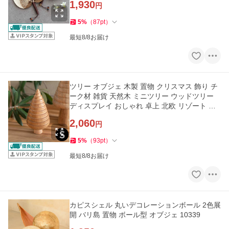
1,930
円
5
%
（
87
pt
）
最短8/8お届け
ツリー オブジェ 木製 置物 クリスマス 飾り チ
ーク材 雑貨 天然木 ミニツリー ウッドツリー
ディスプレイ おしゃれ 卓上 北欧 リゾート イ
ンテリア 14318
2,060
円
5
%
（
93
pt
）
最短8/8お届け
カピスシェル 丸いデコレーションボール 2色展
開 バリ島 置物 ボール型 オブジェ 10339