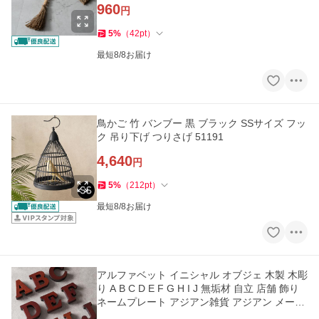
960
円
5
%
（
42
pt
）
最短8/8お届け
鳥かご 竹 バンブー 黒 ブラック SSサイズ フッ
ク 吊り下げ つりさげ 51191
4,640
円
5
%
（
212
pt
）
最短8/8お届け
アルファベット イニシャル オブジェ 木製 木彫
り A B C D E F G H I J 無垢材 自立 店舗 飾り
ネームプレート アジアン雑貨 アジアン メール
便対応 a-11553