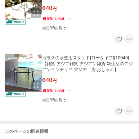
640
円
5
%
（
28
pt
）
最短8/8お届け
ガラスの水盤用スタンド[ロータイプ][10040]
【雑貨 アジア雑貨 アジアン雑貨 新生活のアジ
アンインテリア アジア工房 おしゃれ】
640
円
5
%
（
28
pt
）
最短8/8お届け
このページの関連情報