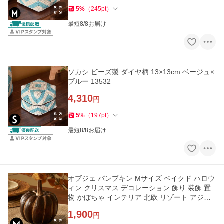
5
%
（
245
pt
）
最短8/8お届け
ソカシ ビーズ製 ダイヤ柄 13×13cm ベージュ×
ブルー 13532
4,310
円
5
%
（
197
pt
）
最短8/8お届け
オブジェ パンプキン Mサイズ ベイクド ハロウ
ィン クリスマス デコレーション 飾り 装飾 置
物 かぼちゃ インテリア 北欧 リゾート アジア
ン 雑貨 14022
1,900
円