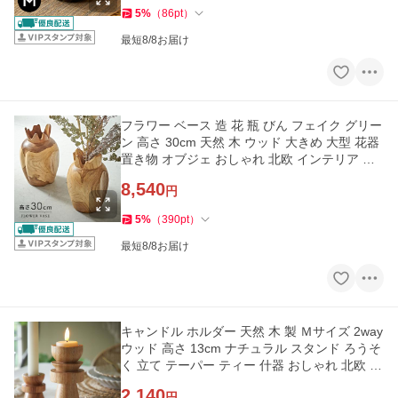
5
%
（
86
pt
）
最短8/8お届け
フラワー ベース 造 花 瓶 びん フェイク グリー
ン 高さ 30cm 天然 木 ウッド 大きめ 大型 花器
置き物 オブジェ おしゃれ 北欧 インテリア 雑
貨 アジアン 14031
8,540
円
5
%
（
390
pt
）
最短8/8お届け
キャンドル ホルダー 天然 木 製 Ｍサイズ 2way
ウッド 高さ 13cm ナチュラル スタンド ろうそ
く 立て テーパー ティー 什器 おしゃれ 北欧 雑
貨 アジアン 14041
2,140
円