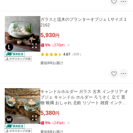
ガラスと流木のプランターオブジェ Lサイズ 1
2162
5,930
円
5
%
（
270
pt
）
4.67
（
6
件
）
最短8/8お届け
キャンドルホルダー ガラス 古木 インテリア オ
ブジェ キャンドル ホルダー ろうそく 立て 置
物 蝋燭 おしゃれ 北欧 リゾート 雑貨 インテリ
ア アジアン 14257
5,380
円
5
%
（
245
pt
）
最短8/8お届け