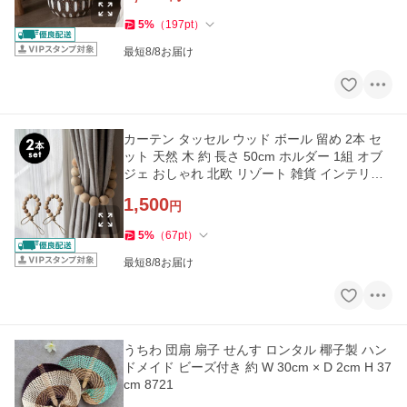
5
%
（
197
pt
）
最短8/8お届け
カーテン タッセル ウッド ボール 留め 2本 セ
ット 天然 木 約 長さ 50cm ホルダー 1組 オブ
ジェ おしゃれ 北欧 リゾート 雑貨 インテリア
アジアン 34620
1,500
円
5
%
（
67
pt
）
最短8/8お届け
うちわ 団扇 扇子 せんす ロンタル 椰子製 ハン
ドメイド ビーズ付き 約 W 30cm × D 2cm H 37
cm 8721