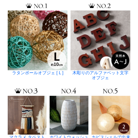
ラタンボールオブジェ [ L ]
木彫りのアルファベット文字
オブジェ
マクラメ タペスト
ホワイトウォッシュ
カピスシェルで出来