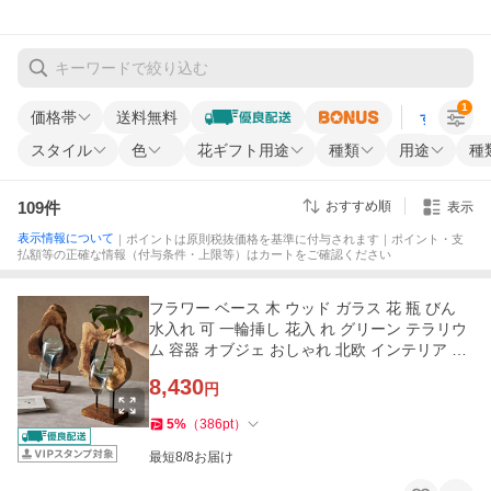
1
価格帯
送料無料
すべての条
スタイル
色
花ギフト用途
種類
用途
種
109
件
おすすめ順
表示
表示情報について
｜ポイントは原則税抜価格を基準に付与されます｜ポイント・支
払額等の正確な情報（付与条件・上限等）はカートをご確認ください
フラワー ベース 木 ウッド ガラス 花 瓶 びん
水入れ 可 一輪挿し 花入 れ グリーン テラリウ
ム 容器 オブジェ おしゃれ 北欧 インテリア 雑
貨 アジアン 14056
8,430
円
5
%
（
386
pt
）
最短8/8お届け