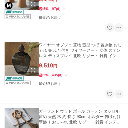
5
%
（
97
pt
）
最短8/8お届け
ワイヤー オブジェ 置物 壺型 つぼ 置き物 おし
ゃれ 壺 ふた付き ワイヤーアート 立体 ステン
レス ディスプレイ 北欧 リゾート 雑貨 インテ
リア アジアン 14236
9,510
円
5
%
（
435
pt
）
最短8/8お届け
ガーランド ウッド ボール カーテン タッセル
留め 天然 木 約 長さ 90cm ホルダー 飾り付け
壁飾り おしゃれ 北欧 リゾート 雑貨 インテリ
ア アジアン 34621