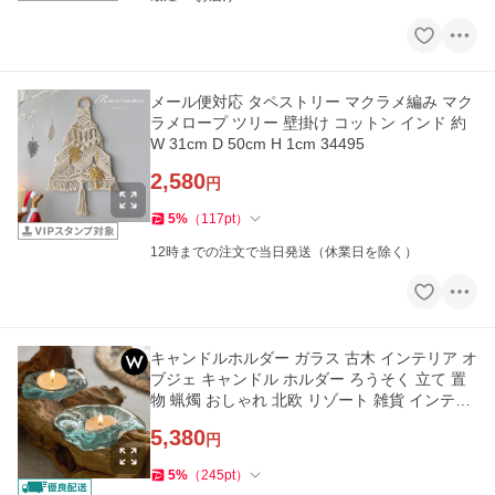
メール便対応 タペストリー マクラメ編み マク
ラメロープ ツリー 壁掛け コットン インド 約
W 31cm D 50cm H 1cm 34495
2,580
円
5
%
（
117
pt
）
12時までの注文で当日発送（休業日を除く）
キャンドルホルダー ガラス 古木 インテリア オ
ブジェ キャンドル ホルダー ろうそく 立て 置
物 蝋燭 おしゃれ 北欧 リゾート 雑貨 インテリ
ア アジアン 14256
5,380
円
5
%
（
245
pt
）