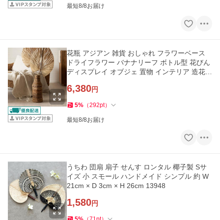
最短8/8お届け
花瓶 アジアン 雑貨 おしゃれ フラワーベース
ドライフラワー バナナリーフ ボトル型 花びん
ディスプレイ オブジェ 置物 インテリア 造花
花器 バリ 14186
6,380
円
5
%
（
292
pt
）
最短8/8お届け
うちわ 団扇 扇子 せんす ロンタル 椰子製 Sサ
イズ 小 スモール ハンドメイド シンプル 約 W
21cm × D 3cm × H 26cm 13948
1,580
円
5
%
（
71
pt
）