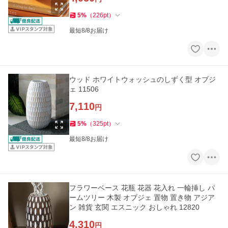
5
%
（
226
pt
）
最短8/8お届け
ウッド ホワイトウォッシュのしずく型 オブジ
ェ 11506
7,110
円
5
%
（
325
pt
）
最短8/8お届け
フラワーベース 花瓶 花器 花入れ 一輪挿し パ
ームツリー 木製 オブジェ 置物 置き物 アジア
ン 雑貨 玄関 エスニック おしゃれ 12820
4,310
円