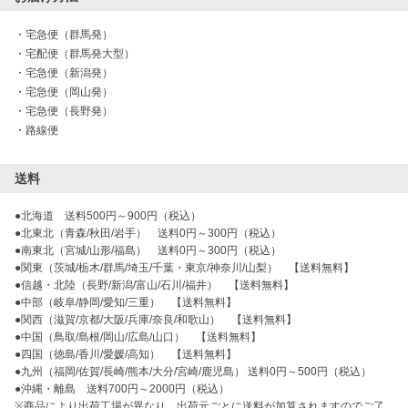
・
宅急便（群馬発）
・
宅配便（群馬発大型）
・
宅急便（新潟発）
・
宅急便（岡山発）
・
宅急便（長野発）
・
路線便
送料
●北海道　送料500円～900円（税込）

●北東北（青森/秋田/岩手）　送料0円～300円（税込）

●南東北（宮城/山形/福島）　送料0円～300円（税込）

●関東（茨城/栃木/群馬/埼玉/千葉・東京/神奈川/山梨）　【送料無料】

●信越・北陸（長野/新潟/富山/石川/福井）　【送料無料】

●中部（岐阜/静岡/愛知/三重）　【送料無料】

●関西（滋賀/京都/大阪/兵庫/奈良/和歌山）　【送料無料】

●中国（鳥取/島根/岡山/広島/山口）　【送料無料】

●四国（徳島/香川/愛媛/高知）　【送料無料】

●九州（福岡/佐賀/長崎/熊本/大分/宮崎/鹿児島） 送料0円～500円（税込）

●沖縄・離島　送料700円～2000円（税込）

※商品により出荷工場が異なり、出荷元ごとに送料が加算されますのでご了