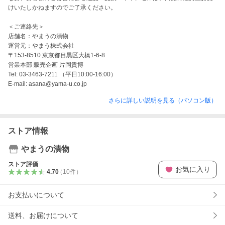
けいたしかねますのでご了承ください。

＜ご連絡先＞

店舗名：やまうの漬物

運営元：やまう株式会社

〒153-8510 東京都目黒区大橋1-6-8

営業本部 販売企画 片岡貴博

Tel: 03-3463-7211 （平日10:00-16:00）

E-mail: asana@yama-u.co.jp
さらに詳しい説明を見る（パソコン版）
ストア情報
やまうの漬物
ストア評価
お気に入り
4.70
（
10
件
）
お支払いについて
送料、お届けについて