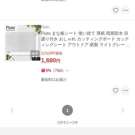
Fluto
Fluto まな板シート 使い捨て 厚紙 両面防水 目
盛り付き おしゃれ カッティングボード カッテ
ィングシート アウトドア 紙製 ライトグレー 白
ホワイト 64枚入
11
%OFF価格
1,680
円
5
%
（
76
pt
）
最短8/11お届け
1
2
件中
1
〜
2
件