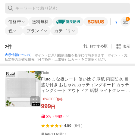
1
価格帯
送料無料
すべての条
色
ブランド
カテゴリ
2
件
おすすめ順
表示
表示情報について
｜ポイントは原則税抜価格を基準に付与されます｜ポイント・支
払額等の正確な情報（付与条件・上限等）はカートをご確認ください
Fluto
Fluto まな板シート 使い捨て 厚紙 両面防水 目
盛り付き おしゃれ カッティングボード カッテ
ィングシート アウトドア 紙製 ライトグレー 白
ホワイト 36枚入
16
%OFF価格
999
円
5
%
（
44
pt
）
4.50
（
6
件
）
最短8/11お届け