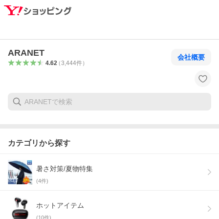
ARANET
会社概要
4.62
（
3,444
件
）
カテゴリから探す
暑さ対策/夏物特集
(
4
件)
ホットアイテム
(
10
件)