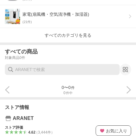
家電(扇風機・空気清浄機・加湿器)
(
21
件)
すべてのカテゴリを見る
すべての商品
対象商品
0
件
0
〜
0
件
0
件中
ストア情報
ARANET
ストア評価
お気に入り
4.62
（
3,444
件
）