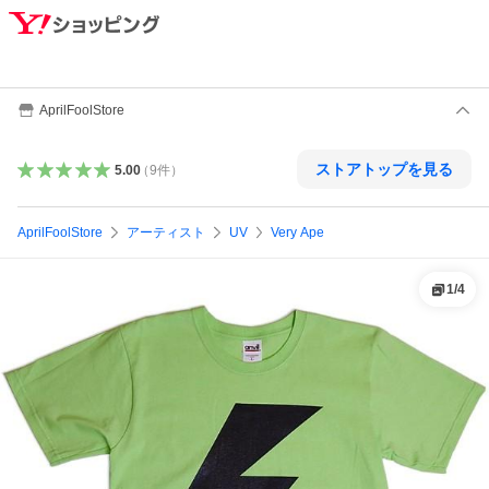
AprilFoolStore
ストアトップを見る
5.00
（
9
件
）
AprilFoolStore
アーティスト
UV
Very Ape
1
/
4