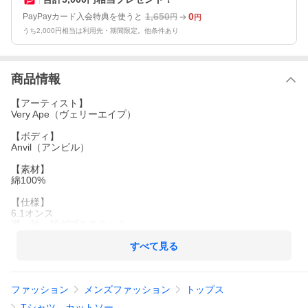
1,650
0
PayPayカード入会特典を使うと
円
円
うち2,000円相当は利用先・期間限定。他条件あり
商品情報
【アーティスト】
Very Ape（ヴェリーエイプ）
【ボディ】
Anvil（アンビル）
【素材】
綿100%
【仕様】
6.1オンス
襟、袖、裾ダブルステッチ
【サイズ（単位cm）】
すべて見る
キッズM：着丈60、身幅45、裄丈39
キッズL：着丈63、身幅48、裄丈41
メンズS：着丈71、身幅45、裄丈41
ファッション
メンズファッション
トップス
メンズM：着丈73、身幅50、裄丈45
メンズL：着丈76、身幅55、裄丈49
Tシャツ、カットソー