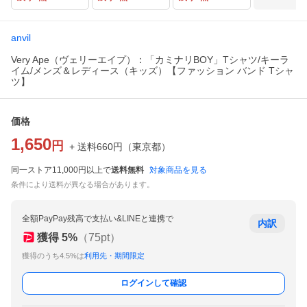
anvil
Very Ape（ヴェリーエイプ）：「カミナリBOY」Tシャツ/キーラ
イム/メンズ＆レディース（キッズ）【ファッション バンド Tシャ
ツ】
価格
1,650
円
+ 送料
660
円
（
東京都
）
同一ストア11,000円以上で
送料無料
対象商品を見る
条件により送料が異なる場合があります。
全額PayPay残高で支払い&LINEと連携で
内訳
獲得
5
%
（
75
pt）
獲得のうち4.5%は
利用先・期間限定
ログインして確認