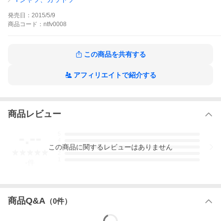
【リリース日】
発売日：
2015/5/9
2015年5月9日（土）
商品
コード：
ntfv0008
【商品詳細】
バンドTシャツとして超定番のアンビル社製ボディを採用し、敢え
てTHEアメリカンなガッシリとしたシルエットにこだわったVery
この商品を共有する
ApeのオフィシャルTシャツ。
個性的なカラー展開に主張の強い「カミナリ」プリントを施し、
アフィリエイトで紹介する
生地は厚くUSコットンならではのざらついた肌触り。
ライヴハウスのみならずストリートでもガンガン活躍してくれ
る、普段使いのしやすいアイテムです！
※サイズはキッズMからご用意しておりますので、女の子もジャス
商品レビュー
トサイズで着用可能！
【着用画像】
-.--
5
モデル：Ape（Very Ape）身長180cm、体重65kg、Mサイズを着
4
用
この
商品
に関するレビューはありません
3
2
1
-
件
商品Q&A
（
0
件）