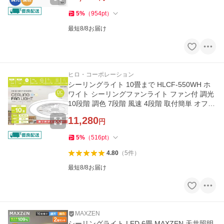
5
%
（
954
pt
）
最短8/8お届け
ヒロ・コーポレーション
シーリングライト 10畳まで HLCF-550WH ホ
ワイト シーリングファンライト ファン付 調光
10段階 調色 7段階 風速 4段階 取付簡単 オフタ
イマー 空気循環 換気
11,280
円
5
%
（
516
pt
）
4.80
（
5
件
）
最短8/8お届け
MAXZEN
シーリングライト LED 6畳 MAXZEN 天井照明