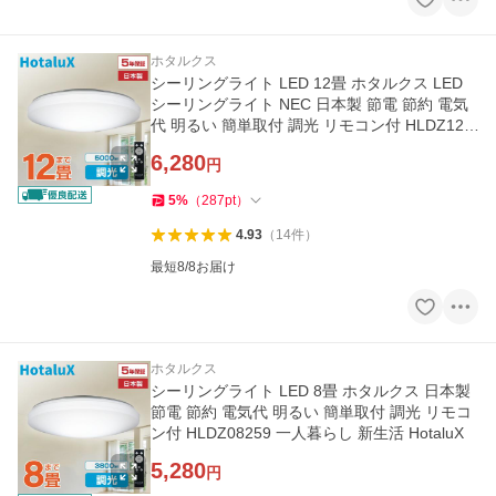
ホタルクス
シーリングライト LED 12畳 ホタルクス LED
シーリングライト NEC 日本製 節電 節約 電気
代 明るい 簡単取付 調光 リモコン付 HLDZ122
59 HotaluX 新生活
6,280
円
5
%
（
287
pt
）
4.93
（
14
件
）
最短8/8お届け
ホタルクス
シーリングライト LED 8畳 ホタルクス 日本製
節電 節約 電気代 明るい 簡単取付 調光 リモコ
ン付 HLDZ08259 一人暮らし 新生活 HotaluX
5,280
円