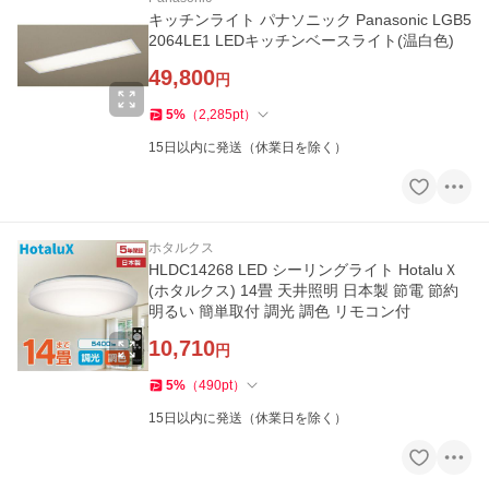
キッチンライト パナソニック Panasonic LGB5
2064LE1 LEDキッチンベースライト(温白色)
49,800
円
5
%
（
2,285
pt
）
15日以内に発送（休業日を除く）
ホタルクス
HLDC14268 LED シーリングライト HotaluＸ
(ホタルクス) 14畳 天井照明 日本製 節電 節約
明るい 簡単取付 調光 調色 リモコン付
10,710
円
5
%
（
490
pt
）
15日以内に発送（休業日を除く）