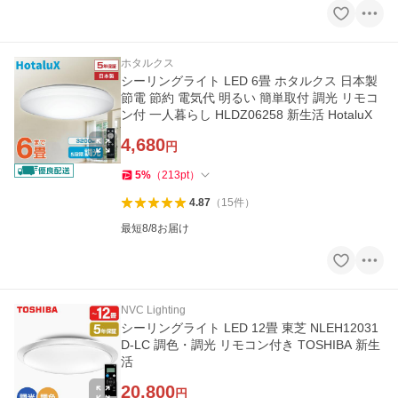
ホタルクス
シーリングライト LED 6畳 ホタルクス 日本製
節電 節約 電気代 明るい 簡単取付 調光 リモコ
ン付 一人暮らし HLDZ06258 新生活 HotaluX
4,680
円
5
%
（
213
pt
）
4.87
（
15
件
）
最短8/8お届け
NVC Lighting
シーリングライト LED 12畳 東芝 NLEH12031
D-LC 調色・調光 リモコン付き TOSHIBA 新生
活
20,800
円