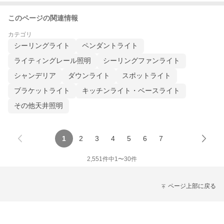
このページの関連情報
カテゴリ
シーリングライト
ペンダントライト
ライティングレール照明
シーリングファンライト
シャンデリア
ダウンライト
スポットライト
ブラケットライト
キッチンライト・ベースライト
その他天井照明
1
2
3
4
5
6
7
2,551
件中
1
〜
30
件
ページ上部に戻る