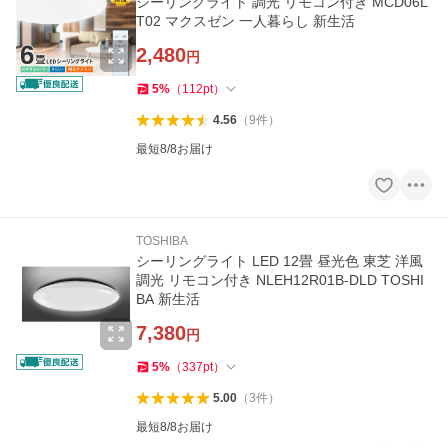
シーリングライト 調光 リモコン付き MCD06L
T02 マクスゼン 一人暮らし 新生活
2,480
円
5
%
（
112
pt
）
4.56
（
9
件
）
最短8/8お届け
TOSHIBA
シーリングライト LED 12畳 昼光色 東芝 洋風
調光 リモコン付き NLEH12R01B-DLD TOSHI
BA 新生活
7,380
円
5
%
（
337
pt
）
5.00
（
3
件
）
最短8/8お届け