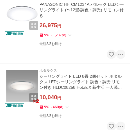
PANASONIC HH-CM1234A パルック LEDシー
リングライト (〜12畳/調色・調光) リモコン付
き
26,975
円
5
%
（
1,237
pt
）
最短8/8お届け
ホタルクス
シーリングライト LED 8畳 2個セット ホタル
クス LEDシーリングライト 調色・調光 リモコ
ン付き HLDC08258 HotaluX 新生活 一人暮ら
し
10,040
円
5
%
（
460
pt
）
最短8/8お届け