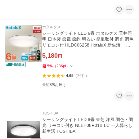
ホタルクス
シーリングライト LED 6畳 ホタルクス 天井照
明 日本製 節電 節約 明るい 簡単取付 調光 調色
リモコン付 HLDC06258 HotaluX 新生活 一人
暮らし
5,180
円
5
%
（
236
pt
）
4.65
（
26
件
）
最短8/8お届け
TOSHIBA
シーリングライト LED 8畳 東芝 洋風 調色・調
光 リモコン付き NLEH08R01B-LC 一人暮らし
新生活 TOSHIBA