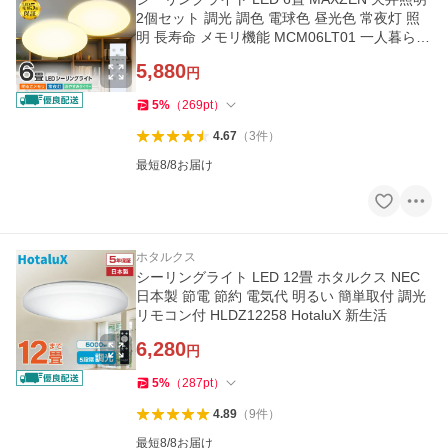
2個セット 調光 調色 電球色 昼光色 常夜灯 照
明 長寿命 メモリ機能 MCM06LT01 一人暮らし
新生活 マクスゼン
5,880
円
5
%
（
269
pt
）
4.67
（
3
件
）
最短8/8お届け
ホタルクス
シーリングライト LED 12畳 ホタルクス NEC
日本製 節電 節約 電気代 明るい 簡単取付 調光
リモコン付 HLDZ12258 HotaluX 新生活
6,280
円
5
%
（
287
pt
）
4.89
（
9
件
）
最短8/8お届け