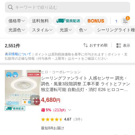
1
価格帯
送料無料
すべての条
光源色
スタイル
光源
色
シーリングライト種
2,551
件
おすすめ順
表示
表示情報について
｜ポイントは原則税抜価格を基準に付与されます｜ポイント・支
払額等の正確な情報（付与条件・上限等）はカートをご確認ください
ヒロ・コーポレーション
シーリングファンライト 人感センサー 調光・
調色・風量3段階調整 工事不要 ライトとファン
独立運転可能 自動点灯・消灯 E26 ヒロコーポ
レーション HLCF-S190
4,680
円
5
%
（
213
pt
）
4.67
（
3
件
）
最短8/8お届け