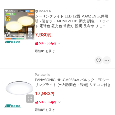
MAXZEN
シーリングライト LED 12畳 MAXZEN 天井照
明 2個セット MCM12LT01 調光 調色 LEDライ
ト 電球色 昼光色 常夜灯 照明 長寿命 リモコン
タイマー メモリ機能
7,980
円
5
%
（
364
pt
）
最短8/8お届け
Panasonic
PANASONIC HH-CM0834A パルック LEDシー
リングライト (〜8畳/調色・調光) リモコン付き
17,983
円
5
%
（
824
pt
）
最短8/8お届け