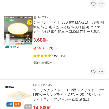
MAXZEN
シーリングライト LED 6畳 MAXZEN 天井照明
調光 調色 電球色 昼光色 常夜灯 照明 タイマー
メモリ機能 取付簡単 MCM06LT01 一人暮らし
3,680
円
5
%
（
168
pt
）
4.90
（
10
件
）
最短8/8お届け
IRIS OHYAMA
シーリングライト LED 12畳 アイリスオーヤマ
LEDシーリングライト CEA-A12DLPS パネル
ライトスクエア メーカー直送 新生活
14,800
円