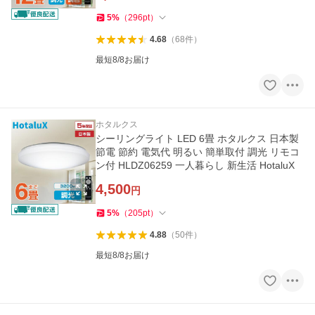
5
%
（
296
pt
）
4.68
（
68
件
）
最短8/8お届け
ホタルクス
シーリングライト LED 6畳 ホタルクス 日本製
節電 節約 電気代 明るい 簡単取付 調光 リモコ
ン付 HLDZ06259 一人暮らし 新生活 HotaluX
4,500
円
5
%
（
205
pt
）
4.88
（
50
件
）
最短8/8お届け