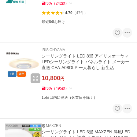
5
%
（
242
pt
）
4.70
（
47
件
）
最短8/8お届け
IRIS OHYAMA
シーリングライト LED 8畳 アイリスオーヤマ
LEDシーリングライト パネルライト メーカー
直送 CEA-A08DLP 一人暮らし 新生活
10,800
円
5
%
（
495
pt
）
15日以内に発送（休業日を除く）
MAXZEN
シーリングライト LED 6畳 MAXZEN 洋風LED