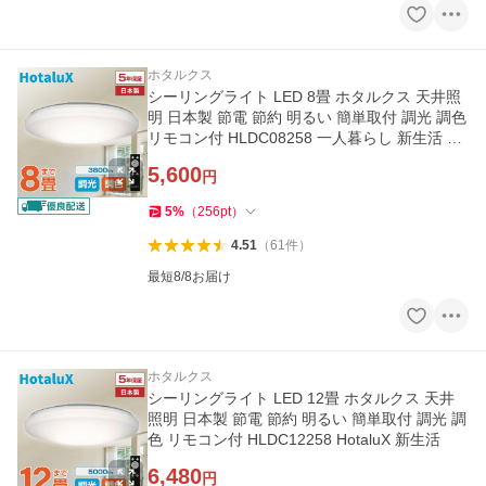
ホタルクス
シーリングライト LED 8畳 ホタルクス 天井照
明 日本製 節電 節約 明るい 簡単取付 調光 調色
リモコン付 HLDC08258 一人暮らし 新生活 Ho
taluX
5,600
円
5
%
（
256
pt
）
4.51
（
61
件
）
最短8/8お届け
ホタルクス
シーリングライト LED 12畳 ホタルクス 天井
照明 日本製 節電 節約 明るい 簡単取付 調光 調
色 リモコン付 HLDC12258 HotaluX 新生活
6,480
円