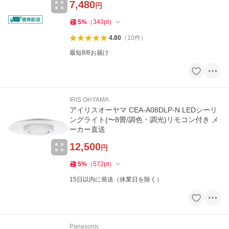
7,480
円
5
%
（
343
pt
）
4.80
（
10
件
）
最短8/8お届け
IRIS OHYAMA
アイリスオーヤマ CEA-A08DLP-N LEDシーリ
ングライト(〜8畳/調色・調光)リモコン付き メ
ーカー直送
12,500
円
5
%
（
572
pt
）
15日以内に発送（休業日を除く）
Panasonic