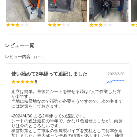
レビュー一覧
レビュー内容
（口コミ）
使い始めて2年経って追記しました
2022/3/20
5
yok********
組立は簡単。最後にシートを被せる時は2人で作業した方
が楽です。

当地は積雪地なので補強が必要そうですので、次の冬まで
には対策をしておきます。

▪️2024/4/30 まる2年使っての追記です。

シートの色は最初の半年で、かなり色褪せましたが、雨漏
りは今のところないです。

積雪対策として市販の金属製パイプを支柱として何本か追
加しました。最大50センチ程の積雪がありましたが、補強