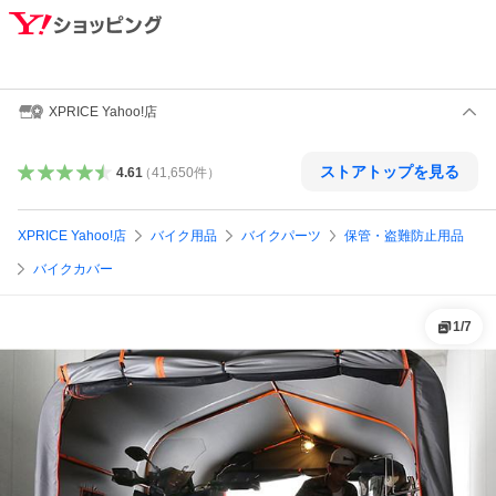
XPRICE Yahoo!店
ストアトップを見る
4.61
（
41,650
件
）
XPRICE Yahoo!店
バイク用品
バイクパーツ
保管・盗難防止用品
バイクカバー
1
/
7