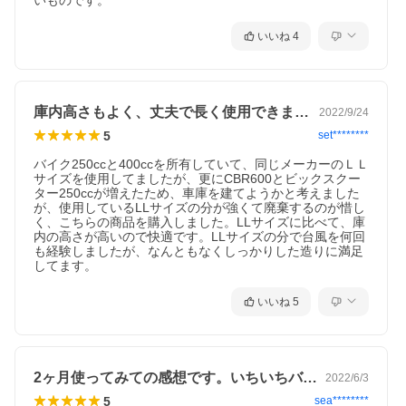
いものです。
いいね
4
庫内高さもよく、丈夫で長く使用できます。
2022/9/24
5
set********
バイク250ccと400ccを所有していて、同じメーカーのＬＬ
サイズを使用してましたが、更にCBR600とビックスクー
ター250ccが増えたため、車庫を建てようかと考えました
が、使用しているLLサイズの分が強くて廃棄するのが惜し
く、こちらの商品を購入しました。LLサイズに比べて、庫
内の高さが高いので快適です。LLサイズの分で台風を何回
も経験しましたが、なんともなくしっかりした造りに満足
してます。
いいね
5
2ヶ月使ってみての感想です。いちいちバ…
2022/6/3
5
sea********