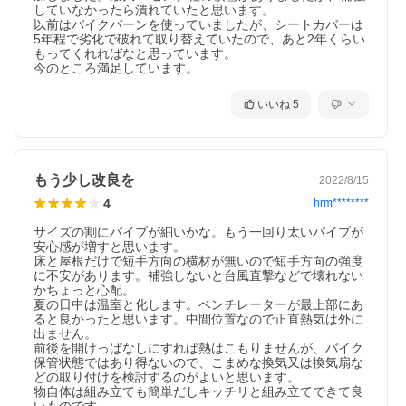
していなかったら潰れていたと思います。

以前はバイクバーンを使っていましたが、シートカバーは
5年程で劣化で破れて取り替えていたので、あと2年くらい
もってくれればなと思っています。

今のところ満足しています。
いいね
5
もう少し改良を
2022/8/15
4
hrm********
サイズの割にパイプが細いかな。もう一回り太いパイプが
安心感が増すと思います。

床と屋根だけで短手方向の横材が無いので短手方向の強度
に不安があります。補強しないと台風直撃などで壊れない
かちょっと心配。

夏の日中は温室と化します。ベンチレーターが最上部にあ
ると良かったと思います。中間位置なので正直熱気は外に
出ません。

前後を開けっぱなしにすれば熱はこもりませんが、バイク
保管状態ではあり得ないので、こまめな換気又は換気扇な
どの取り付けを検討するのがよいと思います。

物自体は組み立ても簡単だしキッチリと組み立てできて良