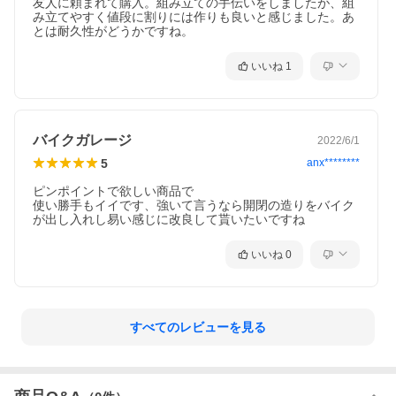
友人に頼まれて購入。組み立ての手伝いをしましたが、組
み立てやすく値段に割りには作りも良いと感じました。あ
とは耐久性がどうかですね。
いいね
1
バイクガレージ
2022/6/1
5
anx********
ピンポイントで欲しい商品で

使い勝手もイイです、強いて言うなら開閉の造りをバイク
が出し入れし易い感じに改良して貰いたいですね
いいね
0
すべてのレビューを見る