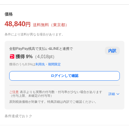
価格
48,840
円
送料無料
（
東京都
）
条件により送料が異なる場合があります。
全額PayPay残高で支払い&LINEと連携で
内訳
獲得
9
%
（
4,018
pt）
獲得のうち8.5%は
利用先・期間限定
ログインして確認
ご注意
表示よりも実際の付与数・付与率が少ない場合があります
詳細
（付与上限、未確定の付与等）
原則税抜価格が対象です。特典詳細は内訳でご確認ください。
条件達成でおトク