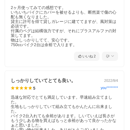
2ヶ月使ってみての感想です。

いちいちバイクにカバーを被せるよりも、断然楽で傷の心
配も無くなりました。

貸主に許可を得て貸しガレージに建ててますが、風対策は
必須です。

付属のペグは結構強力ですが、それにプラスアルファの対
策してます。

物はしっかりしてて、安心です。

750ccバイク2台は余裕で入ります。
いいね
2
しっかりしていてとても良い。
2022/9/4
5
you********
迅速な対応でとても満足しています。早速組み立てまし
た。

生地もしっかりしていて組み立てもかんたんに出来まし
た。

バイク2台入れても余裕があります。しいていえば長さが
もう少しある物を買えばもっと余裕があって良かったかな
ぁと思いました。

良い買い物が出来ました。ありがとうございました。