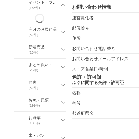
イベント・フェア・特集ページ
お問い合わせ情報
(
165
件)
運営責任者
郵便番号
今月のお買得品
(
52
件)
住所
新着商品
お問い合わせ電話番号
(
23
件)
お問い合わせメールアドレス
まとめ買い・セット商品
ストア営業日/時間
(
26
件)
免許・許可証
お肉
ふぐに関する免許・許可証
(
82
件)
名称
お魚・貝類
番号
(
191
件)
都道府県名
お野菜
(
183
件)
米・パン