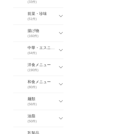
(
33
件)
前菜・珍味
(
51
件)
揚げ物
(
160
件)
中華・エスニックメニュー
(
64
件)
洋食メニュー
(
190
件)
和食メニュー
(
80
件)
麺類
(
56
件)
油脂
(
50
件)
乳製品