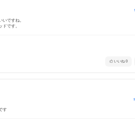
いですね。

ッドです。
いいね
0
です