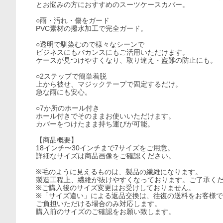
とお悩みの方におすすめのスーツケースカバー。
○雨・汚れ・傷をガード
PVC素材の撥水加工で完全ガード。
○透明で馴染むので様々なシーンで
ビジネスにもバカンスにもご活用いただけます。
ケースが見つけやすくなり、取り違え・盗難の防止にも。
○2ステップで簡単着脱
上から被せ、マジックテープで固定するだけ。
急な雨にも安心。
○7か所のホール付き
ホール付きでそのままお使いいただけます。
カバーをつけたまま持ち運びが可能。
【商品概要】
18インチ〜30インチまで7サイズをご用意。
詳細なサイズは商品画像をご確認ください。
※毛のように見えるものは、製品の繊維になります。
製造工程上、繊維が抜けやすくなっております。ご了承く
※ご購入後のサイズ変更はお受けしておりません。
※「サイズ違い」による返品交換は、往復の送料をお客様で
ご負担いただける場合のみ対応します。
購入前のサイズのご確認をお願い致します。