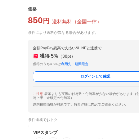
価格
850
円
送料無料
（
全国一律
）
条件により送料が異なる場合があります。
全額PayPay残高で支払い&LINEと連携で
獲得
5
%
（
38
pt）
獲得のうち4.5%は
利用先・期間限定
ログインして確認
ご注意
表示よりも実際の付与数・付与率が少ない場合があります（
与上限、未確定の付与等）
原則税抜価格が対象です。特典詳細は内訳でご確認ください。
条件達成でおトク
VIPスタンプ