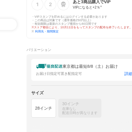
あと
3
商品購入でVIP
VIPになると+
2
％
※
・VIPスタンプを貯めるにはログインする必要があります
・この商品は対象です（通常価格250円以上）
・有効期限は最新のスタンプ獲得から60日間です
※ストア都合により、10月11日をもってスタンプの配布を終了いたします
※
利用先・期間限定
バリエーション
東京都は最短8/8（土）お届け
詳
お届け日指定可
置き配指定可
サイズ
30インチ
28インチ
在庫なし
配送日時が異なります