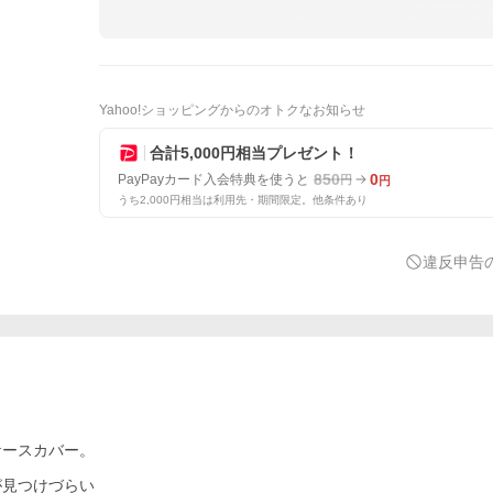
Yahoo!ショッピングからのオトクなお知らせ
合計5,000円相当プレゼント！
850
0
PayPayカード入会特典を使うと
円
円
うち2,000円相当は利用先・期間限定。他条件あり
違反申告
ケースカバー。
が見つけづらい