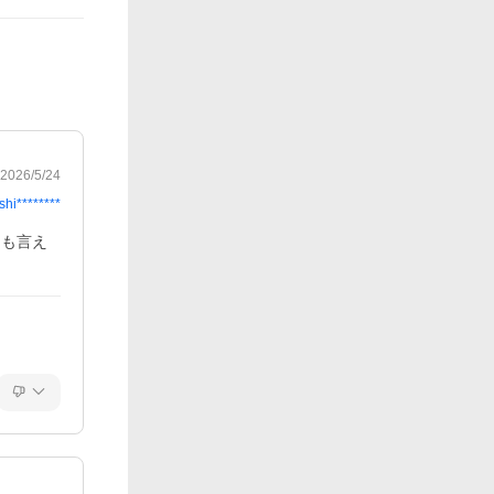
2026/5/24
shi********
とも言え