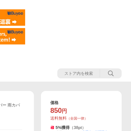
価格
バー 雨カバ
850
円
送料無料
（
全国一律
）
5
%獲得
（
38
pt）