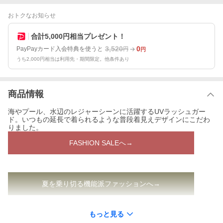
おトクなお知らせ
合計5,000円相当プレゼント！
3,520
0
PayPayカード入会特典を使うと
円
円
うち2,000円相当は利用先・期間限定。他条件あり
商品情報
海やプール、水辺のレジャーシーンに活躍するUVラッシュガー
ド。いつもの延長で着られるような普段着見えデザインにこだわ
りました。
FASHION SALEへ→
夏を乗り切る機能派ファッションへ→
もっと見る