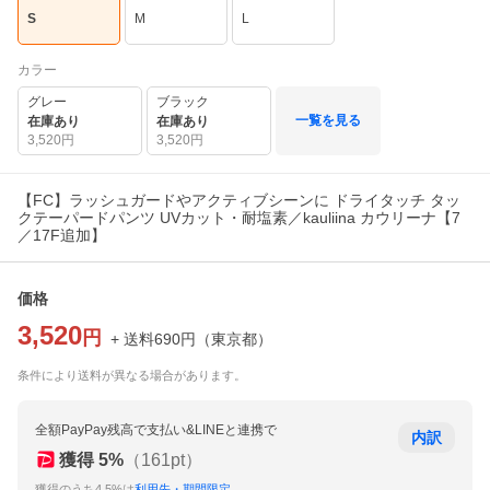
S
M
L
カラー
グレー
ブラック
一覧を見る
在庫あり
在庫あり
3,520
円
3,520
円
【FC】ラッシュガードやアクティブシーンに ドライタッチ タッ
クテーパードパンツ UVカット・耐塩素／kauliina カウリーナ【7
／17F追加】
価格
3,520
円
+ 送料
690
円
（
東京都
）
条件により送料が異なる場合があります。
全額PayPay残高で支払い&LINEと連携で
内訳
獲得
5
%
（
161
pt）
獲得のうち4.5%は
利用先・期間限定