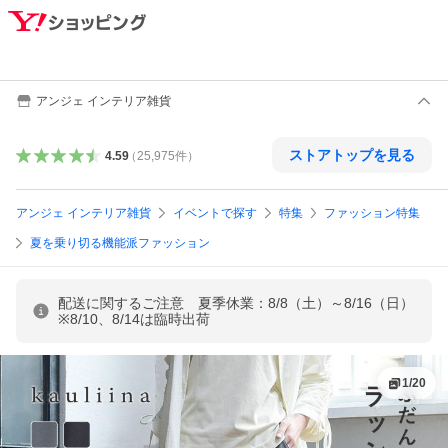
アンジェ インテリア雑貨
ストアトップを見る
4.59
（
25,975
件
）
アンジェ インテリア雑貨
イベントで探す
特集
ファッション特集
夏を乗り切る機能派ファッション
配送に関するご注意 夏季休業：8/8（土）～8/16（日）
※8/10、8/14は臨時出荷
1
/
20