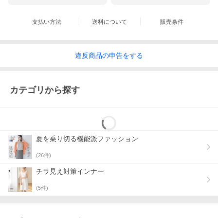
こだわったのは、ラッシュガードとしての機能はしっかりとあり
つつも、お家からそのままプールに行けるくらい、寄り道もでき
支払い方法
送料について
販売条件
るくらい、ふだん着に見えるようなデザイン。
子どもとの水遊びや、プールの付き添い、お散歩するときのUV対
策としても。夏の間、さまざまなシーンで活躍してくれます。
違反
商品の
申告をする
“いかにも”を脱却、街歩きもお任せ
カテゴリから探す
夏を乗り切る機能派ファッション
(
26
件)
チラ見え対策インナー
(
5
件)