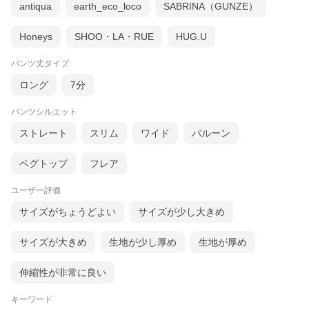
antiqua
earth_eco_loco
SABRINA（GUNZE）
Honeys
SHOO・LA・RUE
HUG.U
パンツ丈タイプ
近所の公園での水遊びや、プールの付き添い、街歩きまで。気軽
ロング
7分
に着られることを考えて作ったラッシュガードです。
光沢を抑えたハリのある素材で、ほんのりきれいめな雰囲気に。
パンツシルエット
お家からそのまま出かけても、違和感なくなじみます。
ストレート
スリム
ワイド
バルーン
ペグトップ
フレア
ユーザー評価
サイズがちょうどよい
サイズが少し大きめ
サイズが大きめ
生地が少し厚め
生地が厚め
伸縮性が非常に良い
キーワード