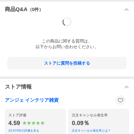
商品Q&A
（
0
件）
この
商品
に関する質問は、
以下からお問い合わせください。
ストアに質問を投稿する
ストア情報
アンジェ インテリア雑貨
そのまま寄り道できる
ふだん着見えラッシュパンツ
ストア評価
注文キャンセル発生率
水遊びやプール、海などで、ジリジリ照り付ける太陽から肌を守
4.59
0.09％
るラッシュパンツ。短パンやピタっとしたものも多いイメージで
すが、もっと気負わず着られたら、という思いから企画したのが
25,975
件の評価を見る
注文キャンセル発生率とは？
こちらです。