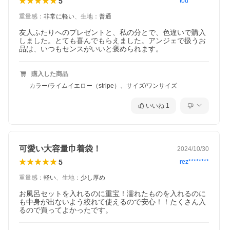
5
tou********
重量感
：
非常に軽い
、
生地
：
普通
友人ふたりへのプレゼントと、私の分とで、色違いで購入
しました。とても喜んでもらえました。アンジェで扱うお
品は、いつもセンスがいいと褒められます。
購入した商品
カラー/ライムイエロー（stripe）、サイズ/ワンサイズ
いいね
1
可愛い大容量巾着袋！
2024/10/30
5
rez********
重量感
：
軽い
、
生地
：
少し厚め
お風呂セットを入れるのに重宝！濡れたものを入れるのに
も中身が出ないよう絞れて使えるので安心！！たくさん入
るので買ってよかったです。