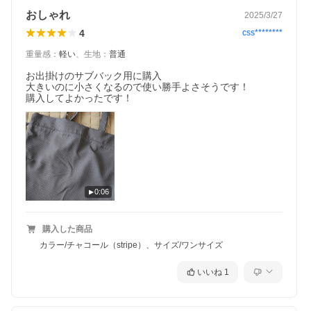
おしゃれ
2025/3/27
4
css********
重量感
：
軽い
、
生地
：
普通
お出掛けのサブバック用に購入

大きいのに小さくなるので使い勝手よさそうです！

購入してよかったです！
0:06
購入した商品
カラー/チャコール（stripe）、サイズ/ワンサイズ
いいね
1