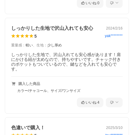
いいね
0
しっかりした生地で沢山入れても安心
2024/2/16
5
yak********
重量感
：
軽い
、
生地
：
少し厚め
しっかりした生地で、沢山入れても安心感があります！肩
にかける紐が太めなので、持ちやすいです。チャック付き
のポケットもついているので、鍵などを入れても安心で
す。
購入した商品
カラー/チャコール、サイズ/ワンサイズ
人気者サブバッグに2つのNEWS！
いいね
4
色違いで購入！
2025/3/10