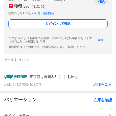
内訳
獲得
5
%
（
105
pt）
獲得のうち4.5%は
利用先・期間限定
ログインして確認
ご注意
表示よりも実際の付与数・付与率が少ない場合があります
詳細
（付与上限、未確定の付与等）
原則税抜価格が対象です。特典詳細は内訳でご確認ください。
条件達成でおトク
東京都は最短8/8（土）お届け
詳細を見る
お届け日指定可
置き配指定可
バリエーション
在庫を確認
サイズ、カラー