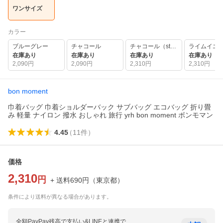
ワンサイズ
カラー
ブルーグレー
チャコール
チャコール（stripe）
在庫あり
在庫あり
在庫あり
在庫あり
2,090
円
2,090
円
2,310
円
2,310
円
bon moment
巾着バッグ 巾着ショルダーバック サブバッグ エコバッグ 折り畳
み 軽量 ナイロン 撥水 おしゃれ 旅行 yrh bon moment ボンモマン
4.45
（
11
件
）
価格
2,310
円
+ 送料
690
円
（
東京都
）
条件により送料が異なる場合があります。
全額PayPay残高で支払い&LINEと連携で