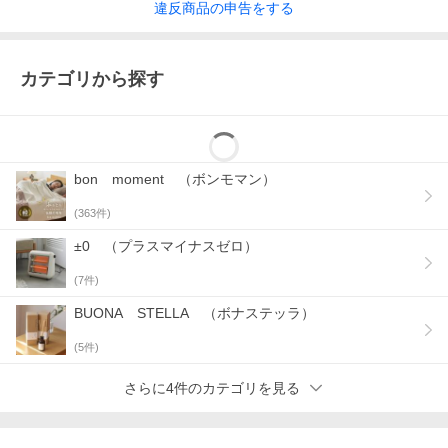
違反
商品の
申告をする
カテゴリから探す
bon moment （ボンモマン）
(
363
件)
±0 （プラスマイナスゼロ）
(
7
件)
BUONA STELLA （ボナステッラ）
(
5
件)
さらに4件のカテゴリを見る