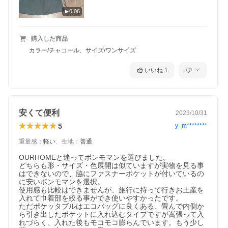
0:06
購入した商品
カラー/チャコール、サイズ/ワンサイズ
いいね
1
安くて便利
2023/10/31
5
y_m********
重量感
：
軽い
、
生地
：
普通
OURHOMEと迷ってボンモマンを選びました。

どちらも形・サイズ・色展開は似ていますが実物を見る事
はできないので、脇にファスナーポケットが付いているの
に安いボンモマンを選択。

使用感も比較はできませんが、旅行に持って行きお土産を
入れて巾着部を絞る事ができ使いやすかったです。

ただポケッタブルはエコバッグに良くある、畳んで内側か
ら引き出したポケットに入れ込むタイプですが嵩張って入
れづらく、入れた後もモコモコ膨らんでいます。もう少し