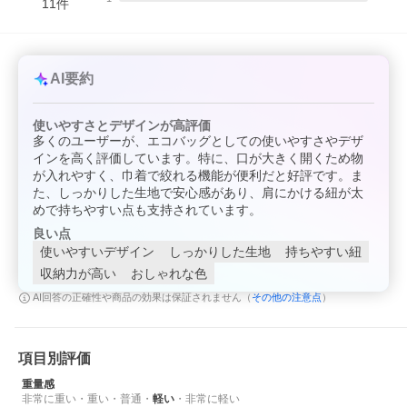
11
件
AI要約
使いやすさとデザインが高評価
多くのユーザーが、エコバッグとしての使いやすさやデザ
インを高く評価しています。特に、口が大きく開くため物
が入れやすく、巾着で絞れる機能が便利だと好評です。ま
た、しっかりした生地で安心感があり、肩にかける紐が太
めで持ちやすい点も支持されています。
良い点
使いやすいデザイン
しっかりした生地
持ちやすい紐
収納力が高い
おしゃれな色
その他の注意点
AI回答の正確性や商品の効果は保証されません（
）
項目別評価
重量感
非常に重い
・
重い
・
普通
・
軽い
・
非常に軽い