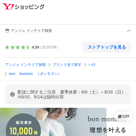
アンジェ インテリア雑貨
ストアトップを見る
4.59
（
25,975
件
）
アンジェ インテリア雑貨
ブランド名で探す
ハ行
bon moment （ボンモマン）
配送に関するご注意 夏季休業：8/8（土）～8/16（日）
※8/10、8/14は臨時出荷
1
/
20