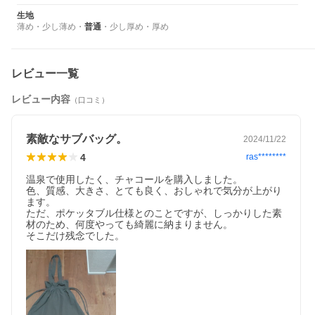
生地
薄め
・
少し薄め
・
普通
・
少し厚め
・
厚め
レビュー一覧
旅がもっとスマートに。
理想を叶えるサブバッグ
レビュー内容
（口コミ）
旅先で使うのに「あったらいいな」をかたちにしたサブバッグで
す。お土産を買ったりと荷物が増えがちな旅行で、サブバッグは
欠かせない存在。そんな時に「とりあえず」ではなく、「これを
使いたい！」と思えるような仕上がりを目指しました。
素敵なサブバッグ。
2024/11/22
4
ras********
街歩きにぴったりな、収納性やデザイン。宿泊先の大浴場に着替
えを持っていく時にも、ちょうどいいサイズと機能。そんな様々
温泉で使用したく、チャコールを購入しました。

な理想を叶えるために、ディティールまでこだわっています。
色、質感、大きさ、とても良く、おしゃれで気分が上がり
ます。　

ただ、ポケッタブル仕様とのことですが、しっかりした素
材のため、何度やっても綺麗に納まりません。

そこだけ残念でした。