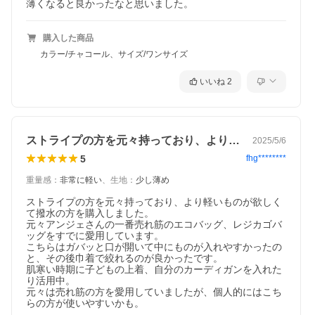
薄くなると良かったなと思いました。
購入した商品
カラー/チャコール、サイズ/ワンサイズ
いいね
2
ストライプの方を元々持っており、より軽…
2025/5/6
5
fhg********
重量感
：
非常に軽い
、
生地
：
少し薄め
ストライプの方を元々持っており、より軽いものが欲しく
て撥水の方を購入しました。

元々アンジェさんの一番売れ筋のエコバッグ、レジカゴバ
ッグをすでに愛用しています。

こちらはガバッと口が開いて中にものが入れやすかったの
と、その後巾着で絞れるのが良かったです。

肌寒い時期に子どもの上着、自分のカーディガンを入れた
り活用中。

元々は売れ筋の方を愛用していましたが、個人的にはこち
らの方が使いやすいかも。