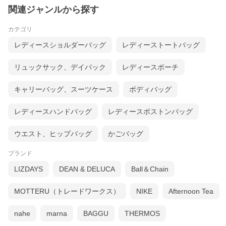
関連ジャンルから探す
カテゴリ
レディースショルダーバッグ
レディーストートバッグ
リュックサック、デイパック
レディースポーチ
キャリーバッグ、スーツケース
ボディバッグ
レディースハンドバッグ
レディースボストンバッグ
旅に便利な3つの理由
ウエスト、ヒップバッグ
かごバッグ
ブランド
LIZDAYS
DEAN & DELUCA
Ball＆Chain
MOTTERU（トレードワークス）
NIKE
Afternoon Tea
nahe
marna
BAGGU
THERMOS