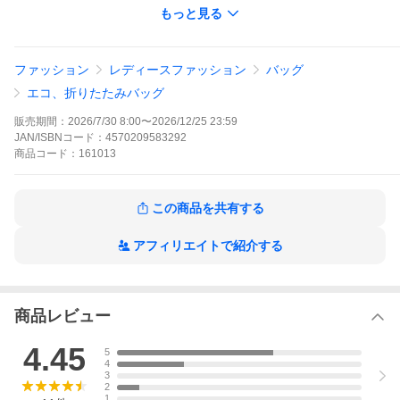
もっと見る
bon moment（ボンモマン） へ→
ファッション
レディースファッション
バッグ
トラベル特集へ→
エコ、折りたたみバッグ
販売期間：
2026/7/30 8:00
〜
2026/12/25 23:59
JAN/ISBNコード：
4570209583292
お手軽ギフト特集へ→
商品
コード：
161013
この商品を共有する
アフィリエイトで紹介する
商品レビュー
4.45
5
4
3
2
1