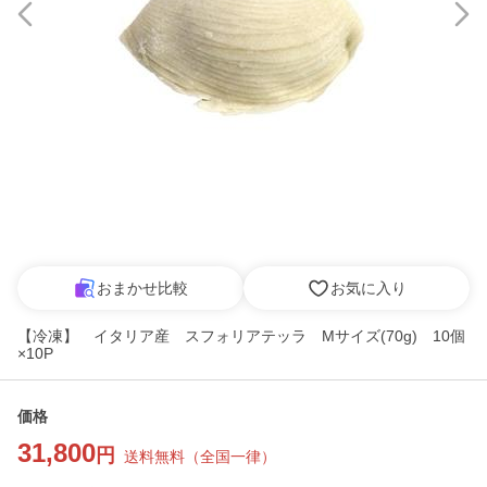
おまかせ比較
お気に入り
【冷凍】 イタリア産 スフォリアテッラ Mサイズ(70g) 10個
×10P
価格
31,800
円
送料無料
（
全国一律
）