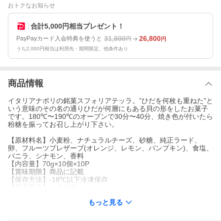
おトクなお知らせ
合計5,000円相当プレゼント！
31,800
26,800
PayPayカード入会特典を使うと
円
円
うち2,000円相当は利用先・期間限定。他条件あり
商品情報
イタリアナポリの銘菓スフォリアテッラ。”ひだを何枚も重ねた”と
いう意味のその名の通りひだが何層にもある貝の形をしたお菓子
です。180℃〜190℃のオーブンで30分〜40分、焼き色が付いたら
粉糖を振ってお召し上がり下さい。
【原材料名】小麦粉、ナチュラルチーズ、砂糖、純正ラード、
卵、フルーツプレザーブ(オレンジ、レモン、パンプキン)、食塩、
バニラ、シナモン、香料
【内容量】70g×10個×10P
【賞味期限】商品に記載
【保存方法】-18℃以下冷凍保存
【原産国名】イタリア
【発送方法】冷凍
もっと見る