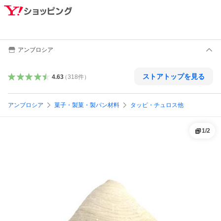
アンブロシア
ストアトップを見る
4.63
（
318
件
）
アンブロシア
菓子・製菓・製パン材料
タッピ・チュロス他
1
/
2