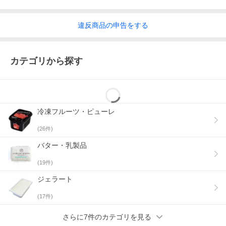
違反
商品の
申告をする
カテゴリから探す
冷凍フルーツ・ピューレ
(
26
件)
バター・乳製品
(
19
件)
ジェラート
(
17
件)
さらに7件のカテゴリを見る