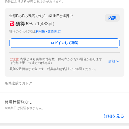
条件により送料が異なる場合があります。
全額PayPay残高で支払い&LINEと連携で
内訳
獲得
5
%
（
1,483
pt）
獲得のうち4.5%は
利用先・期間限定
ログインして確認
ご注意
表示よりも実際の付与数・付与率が少ない場合があります
詳細
（付与上限、未確定の付与等）
原則税抜価格が対象です。特典詳細は内訳でご確認ください。
条件達成でおトク
発送日情報なし
※休業日は発送されません。
詳細を見る