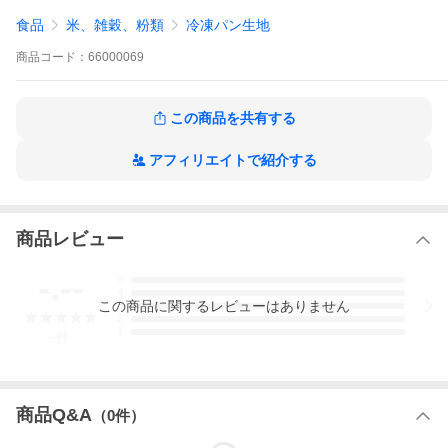
食品
米、雑穀、粉類
冷凍パン生地
商品
コード：
66000069
この商品を共有する
アフィリエイトで紹介する
商品レビュー
-.--
5
4
この
商品
に関するレビューはありません
3
2
1
-
件
商品Q&A
（
0
件）