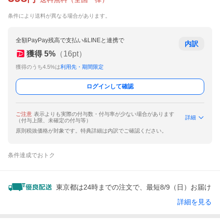
条件により送料が異なる場合があります。
全額PayPay残高で支払い&LINEと連携で
内訳
獲得
5
%
（
16
pt）
獲得のうち4.5%は
利用先・期間限定
ログインして確認
ご注意
表示よりも実際の付与数・付与率が少ない場合があります
詳細
（付与上限、未確定の付与等）
原則税抜価格が対象です。特典詳細は内訳でご確認ください。
条件達成でおトク
東京都は24時までの注文で、最短8/9（日）お届け
詳細を見る