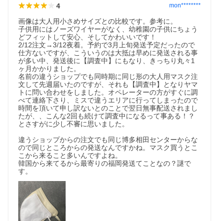
4
mon********
画像は大人用小さめサイズとの比較です。参考に。

子供用にはノーズワイヤーがなく、幼稚園の子供にちょう
どフィットして安心、そしてかわいいです！

2/12注文→3/12夜着。予約で3月上旬発送予定だったので
仕方ないですが、こういうのは大抵は早めに発送される事
が多い中、発送後に【調査中】にもなり、きっちり丸々1
ヶ月かかりました。

名前の違うショップでも同時期に同じ形の大人用マスク注
文して先週届いたのですが、それも【調査中】となりヤマ
トに問い合わせをしました。オペレーターの方がすぐに調
べて連絡下さり、ミスで違うエリアに行ってしまったので
時間を頂いて申し訳ないとのことで翌日無事配送されまし
たが、、こんな2回も続けて調査中になるって事ある！？
とさすがに少し不審に思いました。

違うショップからの注文でも同じ博多相田センターからな
ので同じところからの発送なんですかね。マスク買うとこ
こから来ること多いんですよね。

韓国から来てるから最寄りの福岡発送てことなの？謎で
す。