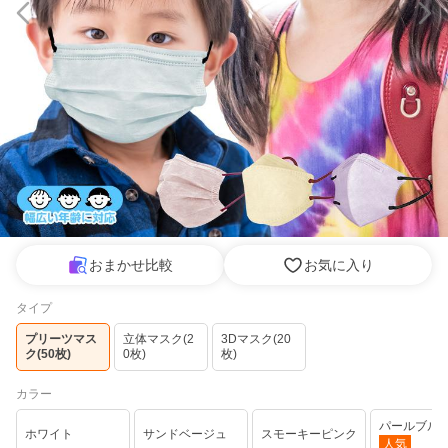
おまかせ比較
お気に入り
タイプ
プリーツマス
立体マスク(2
3Dマスク(20
ク(50枚)
0枚)
枚)
カラー
パールブル
ホワイト
サンドベージュ
スモーキーピンク
人気