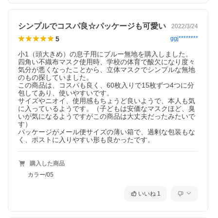
シンプルでコスパ良☆パッケージも可愛い
2022/3/24
5
ggj********
小1（頭大きめ）の息子用にブルー無地を購入しました。

四角い不織布マスク使用時、学校の体育で酸欠になり度々
気分が悪くなったことから、立体マスクでシンプルな無地
のもの探していました。

この商品は、コスパも良く、60枚入りで15枚ずつ4つに分
包してあり、使いやすいです。

サイズやニオイ、使用感もちょうど良いようで、本人も気
に入っているようです。（子どもは安価なマスクほど、臭
いが気になるようですがこの商品は大丈夫だったみたいで
す）

パッケージがメール便サイズの薄い箱で、過剰な包装もな
く、ポストに入りやすい形も良かったです。
購入した商品
カラー/05
いいね
1