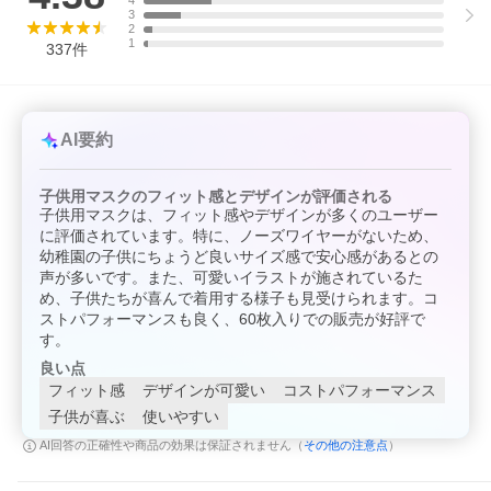
4
す。
3
2
[ お急ぎのお客様はご注意ください ]
1
337
件
土・日・祝日・月曜日及び祝日の翌日の発送は行っておりませ
ん。
AI要約
子供用マスクのフィット感とデザインが評価される
子供用マスクは、フィット感やデザインが多くのユーザー
に評価されています。特に、ノーズワイヤーがないため、
幼稚園の子供にちょうど良いサイズ感で安心感があるとの
声が多いです。また、可愛いイラストが施されているた
め、子供たちが喜んで着用する様子も見受けられます。コ
ストパフォーマンスも良く、60枚入りでの販売が好評で
す。
良い点
フィット感
デザインが可愛い
コストパフォーマンス
子供が喜ぶ
使いやすい
その他の注意点
AI回答の正確性や商品の効果は保証されません（
）