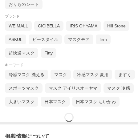
おりものシート
ブランド
WEIMALL
CICIBELLA
IRIS OHYAMA
Hill Stone
ASKUL
ビースタイル
マスクモア
firm
超快適マスク
Fitty
キーワード
冷感マスク 洗える
マスク
冷感マスク 夏用
ますく
スポーツマスク
マスク アイリスオーヤマ
マスク 冷感
大きいマスク
日本マスク
日本マスク ちいかわ
掲載情報について