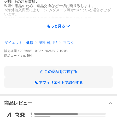
○使用上の注意事項○
※衛生用品のためご返品交換など一切お断り致します。
※海外輸入商品により、シワ/ダメージ等がついている場合がござ
います。
※仕様は改善の為に予告なく変更する場合があります。
※ディスプレイ画面等の環境上、写真と実際の商品の色とは多少
もっと見る
違う場合がございます。
○以上、ご同意の上ご購入ください！○
血色カラー 大容量 花粉症対策 子どもマスク 99%カット 3D 子供
ダイエット、健康
衛生日用品
マスク
用 3歳から8歳 血色 平ゴム キッズマスク 息がしやすい 感染 ウイ
ルス 対策 バイカラーマスク 小顔効果 3層 4層 冷感 ピンク 白色 福
販売期間：
2026/8/3 10:08
〜
2026/8/17 10:08
袋 3D 不織布カラーマスク 血色マスク くすみカラー 3Dカラーマ
スク 立体構造 3層構造 小顔 くすみカラーマスク 春夏 秋冬 花粉
商品
コード：
ny494
敬老の日 父の日 母の日 クリスマス プレゼント ギフト
[ メール便・定形外郵便発送商品：全国送料無料 ]
■商品発送から3〜7日程でお届け。
この商品を共有する
[ 宅配便発送商品：本州・四国・九州のみ送料無料 ]
■佐川急便発送商品はご注文時に下記料金が加算されます。
アフィリエイトで紹介する
北海道地域は別途送料「500円（大型宅配は1,500円〜12,500円/
北海道の離島の場合は別途ご連絡を致します）」
沖縄本島・沖縄県の離島・その他の離島の場合は別途送料「1,5
00円（大型宅配は1,500円〜10,000円）」
チャーター便配送は九州・北海道地域（沖縄・離島を除く）へ
商品レビュー
のお届けは、通常送料に加え、別途30000円の追加料金がかかり
ます。沖縄・離島への配送は承っておりません。
4.38
5
※ご注文後当店から追加料金のご案内メールをお送りいたしま