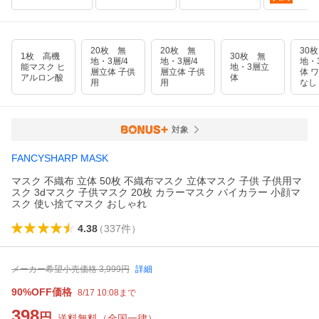
20枚 無
20枚 無
30
1枚 高機
30枚 無
地・3層/4
地・3層/4
地・
能マスク ヒ
地・3層立
層立体 子供
層立体 子供
体 
アルロン酸
体
用
用
なし
対象
FANCYSHARP MASK
マスク 不織布 立体 50枚 不織布マスク 立体マスク 子供 子供用マ
スク 3dマスク 子供マスク 20枚 カラーマスク バイカラー 小顔マ
スク 使い捨てマスク おしゃれ
4.38
（
337
件
）
メーカー希望小売価格
3,999
円
詳細
90%OFF価格
8/17 10:08まで
398
円
送料無料
（
全国一律
）