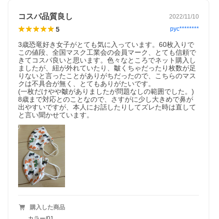
コスパ品質良し
2022/11/10
5
pyc********
3歳恐竜好き女子がとても気に入っています。60枚入りで
この値段、全国マスク工業会の会員マーク、とても信頼で
きてコスパ良いと思います。色々なところでネット購入し
ましたが、紐が外れていたり、皺くちゃだったり枚数が足
りないと言ったことがありがちだったので、こちらのマス
クは不具合が無く、とてもありがたいです。

(一枚だけやや皺がありましたが問題なしの範囲でした。)

8歳まで対応とのことなので、さすがに少し大きめで鼻が
出やすいですが、本人にお話したりしてズレた時は直して
と言い聞かせています。
購入した商品
カラー/01