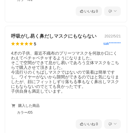
いいね
0
呼吸がし易く鼻だしマスクにもならない
2022/5/21
5
sak********
4才の子供、最近不織布のプリーツマスクを何故か口にく
わえてベチャベチャするようになりました。

そこで空間ができて息がし易いであろう立体マスクをこち
らで購入させて頂きました。

今流行りのくちばしマスクではないので装着は簡単です
し、ワイヤーがないから隙間ができるのではと気になりま
したが、顔にフィットしずり落ちる事もなく鼻出しマスク
にもならないのでとても良かったです。

子供自身も満足しています。
購入した商品
カラー/05
いいね
0