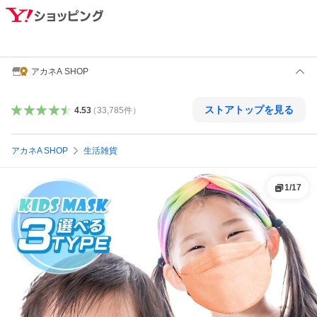
アカネA SHOP
ストアトップを見る
4.53
（
33,785
件
）
アカネA SHOP
生活雑貨
1
/
17