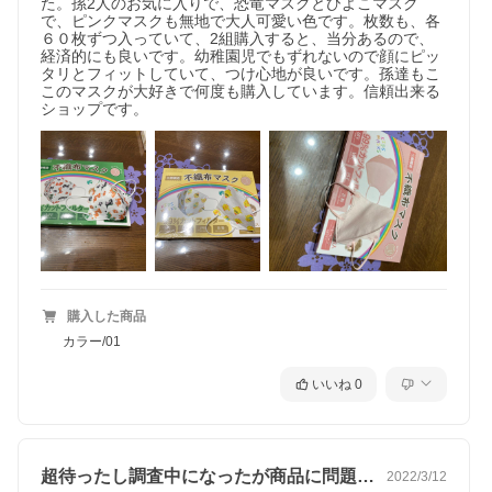
た。孫2人のお気に入りで、恐竜マスクとひよこマスク
で、ピンクマスクも無地で大人可愛い色です。枚数も、各
６０枚ずつ入っていて、2組購入すると、当分あるので、
経済的にも良いです。幼稚園児でもずれないので顔にピッ
タリとフィットしていて、つけ心地が良いです。孫達もこ
このマスクが大好きで何度も購入しています。信頼出来る
ショップです。
購入した商品
カラー/01
いいね
0
超待ったし調査中になったが商品に問題なし
2022/3/12