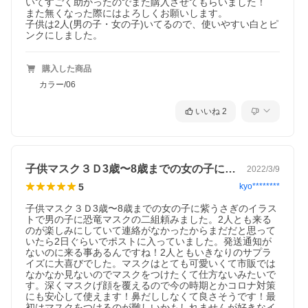
いてすごく助かったのでまた購入させてもらいました！

また無くなった際にはよろしくお願いします。

子供は2人(男の子・女の子)いてるので、使いやすい白とピ
ンクにしました。
購入した商品
カラー/06
いいね
2
子供マスク３Ｄ3歳〜8歳までの女の子に…
2022/3/9
5
kyo********
子供マスク３Ｄ3歳〜8歳までの女の子に紫うさぎのイラス
トで男の子に恐竜マスクの二組頼みました。2人とも来る
のが楽しみにしていて連絡がなかったからまだだと思って
いたら2日ぐらいでポストに入っていました。発送通知が
ないのに来る事あるんですね！2人ともいきなりのサプラ
イズに大喜びでした。マスクはとても可愛いくて市販では
なかなか見ないのでマスクをつけたくて仕方ないみたいで
す。深くマスクげ顔を覆えるので今の時期とかコロナ対策
にも安心して使えます！鼻だししなくて良さそうです！最
初はマスクをつけるのが難しいかもしれませんが好きなイ