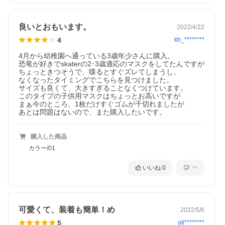
良いとおもいます。
2022/4/22
4
kh_********
4月から幼稚園へ通っている3歳年少さんに購入。

恐竜が好きでskaterの2･3歳適応のマスクをしてたんですが

ちょっときつそうで、喋るとすぐズレてしまうし、

なくなったタイミングでこちらを見つけました。

サイズも良くて、大きすぎることなくつけています。

このタイプの子供用マスクはちょっとお高いですが

まぁ今のところ、1枚だけすぐゴムが千切れましたが

あとは問題はないので、また購入したいです。
購入した商品
カラー/01
いいね
0
可愛くて、装着も簡単！め
2022/5/6
5
oli********