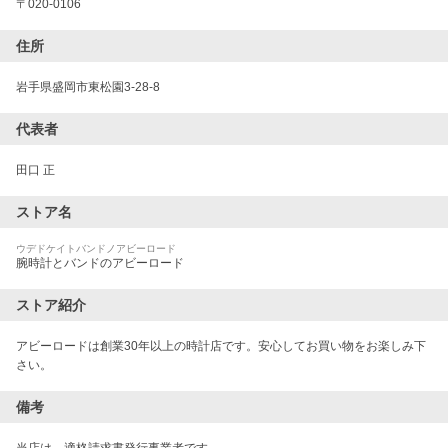
〒
020-0106
住所
岩手県盛岡市東松園3-28-8
代表者
田口 正
ストア名
ウデドケイトバンドノアビーロード
腕時計とバンドのアビーロード
ストア紹介
アビーロードは創業30年以上の時計店です。安心してお買い物をお楽しみ下
さい。
備考