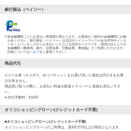
銀行振込（ペイジー）
※
各金融機関ごとにお支払い限度額が異なります。お客様がご契約の金融機関にお確
かめください。銀行振込（ペイジー）は左記のペイジーマークがあるATMやインタ
ーネットバンキングからお支払いいただける決済サービスです。国内のほとんどの
金融機関（郵便局、銀行、信用金庫、労働金庫、農漁協）でご利用いただけます。
詳細については
ヘルプ
をご参照ください。
商品代引
※メール便（ネコポス、ゆうパケット）をお選び頂いた場合は代引きをお選
び出来ません。
商品受け取りの際に、お支払い料金を配達ドライバーに直接お支払い下さ
い。
● 代引手数料：550円
オリコショッピングローン(クレジットカード不要)
■オリコショッピングローン(クレジットカード不要)
オリコショッピングローンのご利用は、原則5万円以上の商品となります。