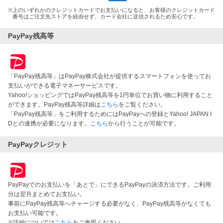
※
上のいずれかのクレジットカードでお支払いになると、お客様のクレジットカード
番号はご注文先ストアを経由せず、カード会社に送信されるため安心です。
PayPay残高等
「PayPay残高等」はPayPay株式会社が提供するスマートフォンを使ってお
支払いができる電子マネーサービスです。
Yahoo!ショッピングではPayPay残高等を1円単位でお買い物に利用すること
ができます。PayPay残高等詳細は
こちら
をご覧ください。
「PayPay残高等」をご利用するためにはPayPayへの登録とYahoo! JAPAN I
Dとの連携が必要になります。
こちら
から行うことが可能です。
PayPayクレジット
PayPayでのお支払いを「あとで」にできるPayPayの決済方法です。ご利用
分は翌月まとめてお支払い。
事前にPayPay残高等へチャージする必要がなく、PayPay残高等がなくても
お支払い可能です。
※詳細については
こちら
をご参照ください。