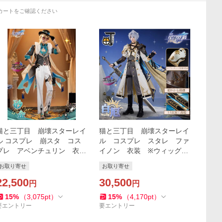
カートをご確認ください
猫と三丁目 崩壊スターレイ
猫と三丁目 崩壊スターレイ
ル コスプレ 崩スタ コス
ル コスプレ スタレ ファ
プレ アベンチュリン 衣
イノン 衣装 ※ウィッグ
装 ※ウィッグ 靴 追加可
靴 追加可能
お取り寄せ
お取り寄せ
能
22,500
30,500
円
円
15
%
（
3,075
pt
）
15
%
（
4,170
pt
）
要エントリー
要エントリー