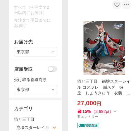
すべて（今注文で2
日以内にお届け）
今注文で明日までに
お届け
お届け先
東京都
店頭受取
受け取る都道府県
猫と三丁目 崩壊スターレイ
ル コスプレ 崩スタ 椒
東京都
丘 しょうきゅう 衣装 ※
ウィッグ 扇子 追加可能
27,000
円
カテゴリ
15
%
（
3,692
pt
）
要エントリー
猫と三丁目
崩壊スターレイル