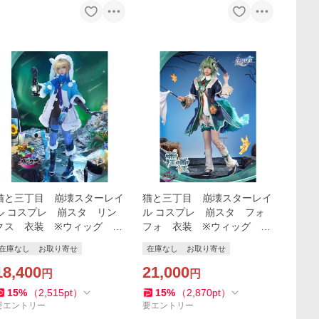
猫と三丁目 崩壊スターレイ
猫と三丁目 崩壊スターレイ
ル コスプレ 崩スタ リン
ル コスプレ 崩スタ フォ
クス 衣装 ※ウィッグ
フォ 衣装 ※ウィッグ 尻
靴 追加可能
尾 旗 追加可能
在庫なし
お取り寄せ
在庫なし
お取り寄せ
18,400
21,000
円
円
15
%
（
2,515
pt
）
15
%
（
2,870
pt
）
要エントリー
要エントリー