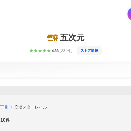
五次元
ストア情報
4.83
（
231
件
）
丁目
崩壊スターレイル
10
件