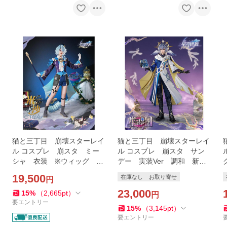
猫と三丁目 崩壊スターレイ
猫と三丁目 崩壊スターレイ
ル コスプレ 崩スタ ミー
ル コスプレ 崩スタ サン
シャ 衣装 ※ウィッグ
デー 実装Ver 調和 新衣
靴 追加可能
装 ※ウィッグ 靴 追加可
19,500
在庫なし
お取り寄せ
円
能
23,000
15
%
（
2,665
pt
）
円
要エントリー
15
%
（
3,145
pt
）
要エントリー