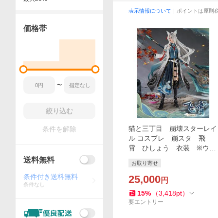
表示情報について
｜ポイントは原則
価格帯
〜
絞り込む
猫と三丁目 崩壊スターレイ
条件を解除
ル コスプレ 崩スタ 飛
霄 ひしょう 衣装 ※ウィ
ッグ 靴 斧 追加可能
送料無料
お取り寄せ
条件付き送料無料
25,000
円
条件なし
15
%
（
3,418
pt
）
要エントリー