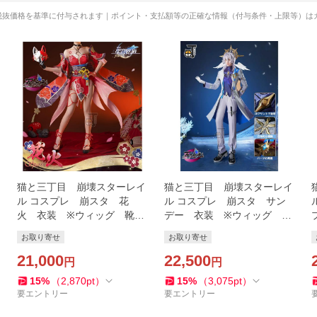
税抜価格を基準に付与されます｜ポイント・支払額等の正確な情報（付与条件・上限等）は
猫と三丁目 崩壊スターレイ
猫と三丁目 崩壊スターレイ
ル コスプレ 崩スタ 花
ル コスプレ 崩スタ サン
火 衣装 ※ウィッグ 靴
デー 衣装 ※ウィッグ
追加可能
靴 追加可能
お取り寄せ
お取り寄せ
21,000
22,500
円
円
15
%
（
2,870
pt
）
15
%
（
3,075
pt
）
要エントリー
要エントリー