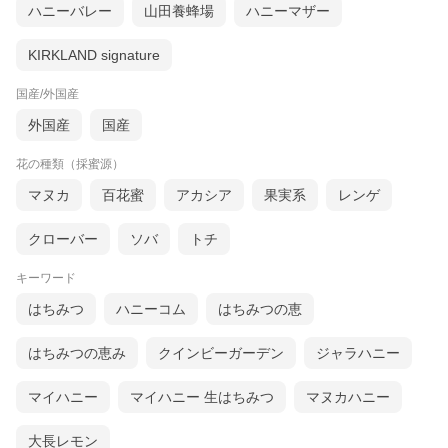
ハニーバレー
山田養蜂場
ハニーマザー
KIRKLAND signature
国産/外国産
外国産
国産
花の種類（採蜜源）
マヌカ
百花蜜
アカシア
果実系
レンゲ
クローバー
ソバ
トチ
キーワード
はちみつ
ハニーコム
はちみつの恵
はちみつの恵み
クインビーガーデン
ジャラハニー
マイハニー
マイハニー 生はちみつ
マヌカハニー
大長レモン