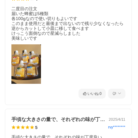
二度目の注文

届いた蜂蜜は5種類

各100gなので使い切りもよいです

このまま使用だと最後まで出ないので残り少なくなったら
逆からカットして小皿に移して食べます

けっこう面倒なので星減らしました

美味しいです
いいね
0
手頃な大きさの量で、それぞれの味が丁度…
2025/4/11
5
rvy********
手頃な大きさの量で、それぞれの味が丁度良い。
