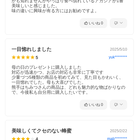
かも知れませんがやっぱり食べ慣れているアカシアが1番
美味しいと感じました。

味の違いに興味が有る方にはお勧めですよ。
いいね
0
一目惚れしました
2025/5/10
5
yuk********
母の日のプレゼントに購入しました

対応が迅速かつ、お店の対応も非常に丁寧です

少量づつ5種類の商品を初めてみて、見た目もかわいく、
一目惚れでした。母も大喜びでした。

熊手はちみつさんの商品は、どれも魅力的な物ばかりなの
で、今後私も自分用に購入したいです。
いいね
0
美味しくてクセのない蜂蜜
2025/2/22
4
mab********