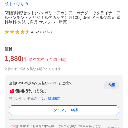
熊手のはちみつ
5種類蜂蜜セット(ハンガリーアカシア・カナダ・ウクライナ・ア
ルゼンチン・オリジナルアカシア）各100g×5個 メール便限定 送
料無料 お試し商品 サンプル 爆買
4.67
（
33
件
）
価格
1,880
円
送料無料
（
全国一律
）
条件により送料が異なる場合があります。
全額PayPay残高で支払い&LINEと連携で
内訳
獲得
5
%
（
86
pt）
獲得のうち4.5%は
利用先・期間限定
ログインして確認
ご注意
表示よりも実際の付与数・付与率が少ない場合があります
詳細