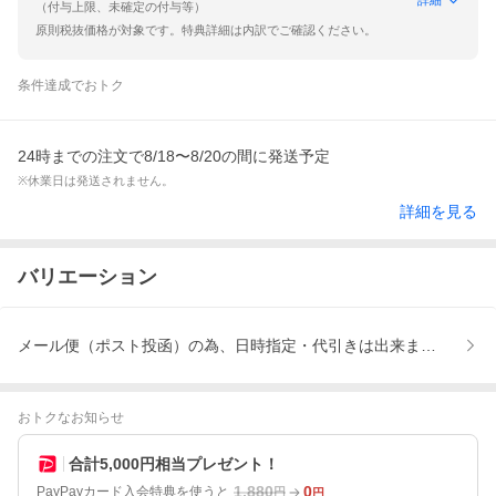
（付与上限、未確定の付与等）
原則税抜価格が対象です。特典詳細は内訳でご確認ください。
条件達成でおトク
24時までの注文で8/18〜8/20の間に発送予定
※休業日は発送されません。
詳細を見る
バリエーション
メール便（ポスト投函）の為、日時指定・代引きは出来ません、他の商
おトクなお知らせ
合計5,000円相当プレゼント！
1,880
0
PayPayカード入会特典を使うと
円
円