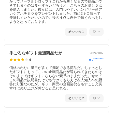
かしてメープルシロップ？これから寒くなるので結晶がで
きてしまうのは食べずらいだろうと、こちらのお試し５点
を購入しました。彼女には、入門しやすいハンガリー産ア
カシアハチミツをプレゼントしました。前に2キロ買って
美味しくいただいたので。後の４点は自分で味くらべをし
ようと思っております。
いいね
1
手ごろなギフト最適商品だが
2024/10/2
4
nrc********
価格のわりに量目が多くて満足できる商品だ。ちょっとし
たギフトにもってこいの企画商品だが送られてきたものは
そのままではギフトにならない素品のままだった。せめて
この商品の説明書だけでも付けてもらえば友人知人への贈
答に好適なのだが。ギフト商品の企画姿勢をもすこし充実
すれば売り上げが伸びると思われる。
いいね
2