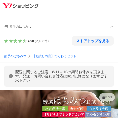
熊手のはちみつ
ストアトップを見る
4.58
（
2,188
件
）
熊手のはちみつ
【お試し商品】わくわくセット
配送に関するご注意 8/11～16の期間お休みを頂きま
す。発送・お問い合わせ対応は8/17以降になりますご了
承下さい
1
/
21