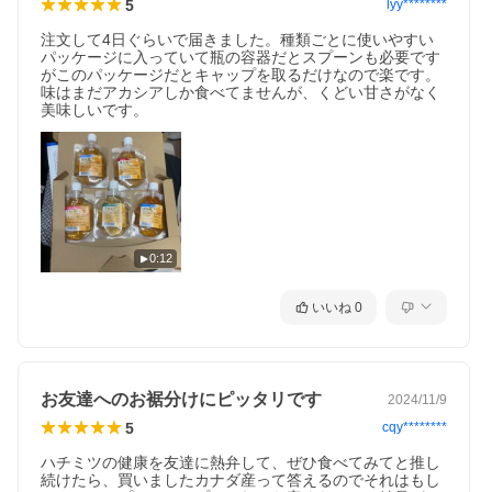
5
lyy********
注文して4日ぐらいで届きました。種類ごとに使いやすい
パッケージに入っていて瓶の容器だとスプーンも必要です
がこのパッケージだとキャップを取るだけなので楽です。
味はまだアカシアしか食べてませんが、くどい甘さがなく
美味しいです。
0:12
いいね
0
お友達へのお裾分けにピッタリです
2024/11/9
5
cqy********
ハチミツの健康を友達に熱弁して、ぜひ食べてみてと推し
続けたら、買いましたカナダ産って答えるのでそれはもし