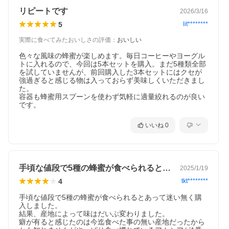
リピートです
2026/3/16
5
lit********
実際に食べてみたおいしさの評価
：
おいしい
色々な風味の蜂蜜が楽しめます。毎日コーヒーやヨーグル
トに入れるので、今回は5本セットを購入。まだ5種類全部
を試していませんが、前回購入した3本セットにはクセが
強過ぎると感じる物は入っておらず美味しくいただきまし
た。

容器も蜂蜜用スプーンを使わず気軽に適量絞れるのが良い
です。
いいね
0
手頃な値段で5種の蜂蜜が食べられるとあ…
2025/1/19
4
tkt********
手頃な値段で5種の蜂蜜が食べられるとあって迷い無く購
入しました。

結果、産地によって味はだいぶ変わりました。

癖が有ると感じたのは今迄食べた事の無い産地だったから