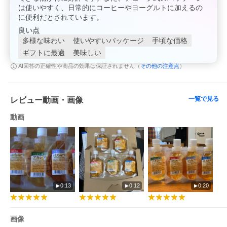
は使いやすく、日常的にコーヒーやヨーグルトに加えるの
に便利だとされています。
良い点
多様な味わい
使いやすいパッケージ
手頃な価格
ギフトに最適
美味しい
その他の注意点
AI回答の正確性や商品の効果は保証されません（
）
一覧で見る
レビュー動画・画像
動画
0:13
0:12
0:20
画像