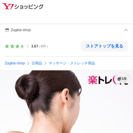
Zugkla-shop
ストアトップを見る
3.67
（
9
件
）
Zugkla-shop
日用品
マッサージ・ストレッチ用品
1
/
6