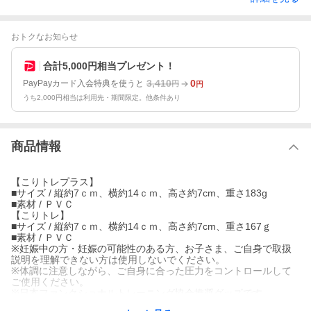
おトクなお知らせ
合計5,000円相当プレゼント！
3,410
0
PayPayカード入会特典を使うと
円
円
うち2,000円相当は利用先・期間限定。他条件あり
商品情報
【こりトレプラス】
■サイズ / 縦約7ｃｍ、横約14ｃｍ、高さ約7cm、重さ183g
■素材 / ＰＶＣ
【こりトレ】
■サイズ / 縦約7ｃｍ、横約14ｃｍ、高さ約7cm、重さ167ｇ
■素材 / ＰＶＣ
※妊娠中の方・妊娠の可能性のある方、お子さま、ご自身で取扱
説明を理解できない方は使用しないでください。
※体調に注意しながら、ご自身に合った圧力をコントロールして
ご使用ください。
※日本ファンクショナルトレーニング協会推奨グッズです。
※この商品は、お申し込みいただいた月だけお届けします。