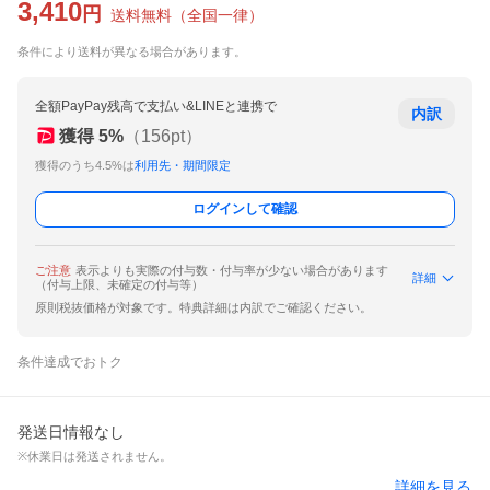
3,410
円
送料無料
（
全国一律
）
条件により送料が異なる場合があります。
全額PayPay残高で支払い&LINEと連携で
内訳
獲得
5
%
（
156
pt）
獲得のうち4.5%は
利用先・期間限定
ログインして確認
ご注意
表示よりも実際の付与数・付与率が少ない場合があります
詳細
（付与上限、未確定の付与等）
原則税抜価格が対象です。特典詳細は内訳でご確認ください。
条件達成でおトク
発送日情報なし
※休業日は発送されません。
詳細を見る