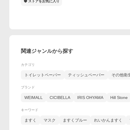
ストアをお気に入り
関連ジャンルから探す
カテゴリ
トイレットペーパー
ティッシュペーパー
その他衛
ブランド
WEIMALL
CICIBELLA
IRIS OHYAMA
Hill Stone
キーワード
ますく
マスク
ますくブルー
れいかんますく