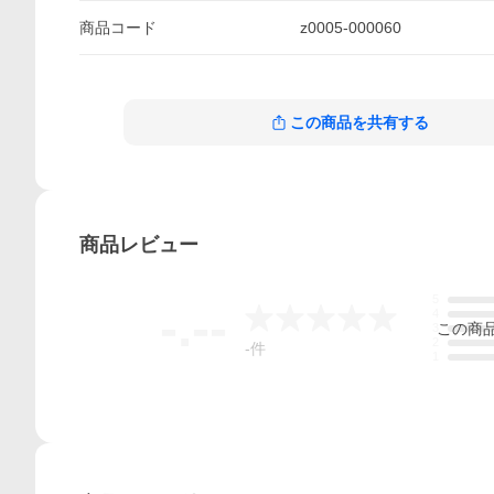
商品
コード
z0005-000060
この商品を共有する
商品
レビュー
5
-.--
4
この
商
3
2
-
件
1