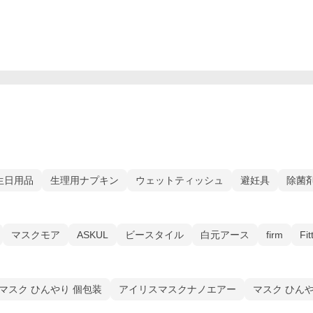
生日用品
生理用ナプキン
ウェットティッシュ
避妊具
除菌
マスクモア
ASKUL
ビースタイル
白元アース
firm
Fit
マスク ひんやり 個包装
アイリスマスクナノエアー
マスク ひん