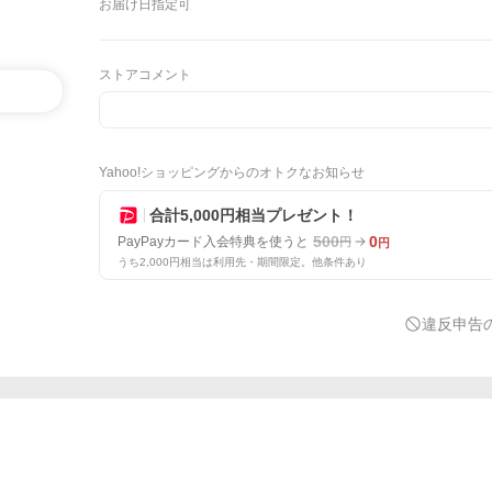
お届け日指定可
ストアコメント
Yahoo!ショッピングからのオトクなお知らせ
合計5,000円相当プレゼント！
500
0
PayPayカード入会特典を使うと
円
円
うち2,000円相当は利用先・期間限定。他条件あり
違反申告