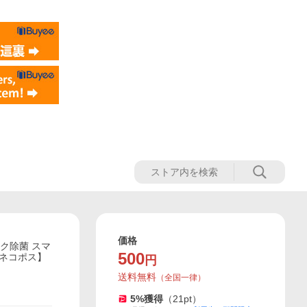
価格
ク除菌 スマ
500
【ネコポス】
円
送料無料
（
全国一律
）
5
%獲得
（
21
pt）