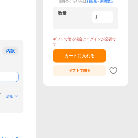
獲得のうち4.5%は
利用先・期間限定
数量
ギフトで贈る場合はログインが必要で
す
内訳
カートに入れる
ギフトで
贈る
付
詳細