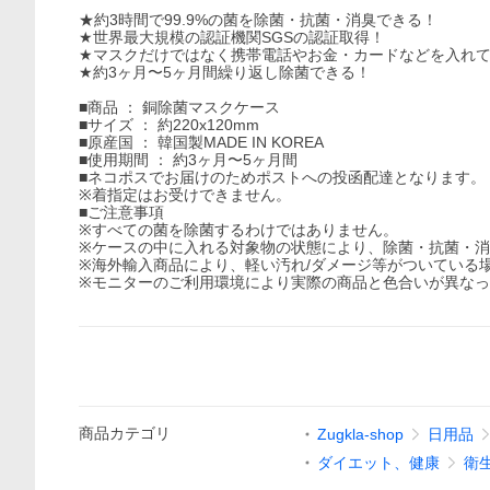
★約3時間で99.9%の菌を除菌・抗菌・消臭できる！
★世界最大規模の認証機関SGSの認証取得！
★マスクだけではなく携帯電話やお金・カードなどを入れ
★約3ヶ月〜5ヶ月間繰り返し除菌できる！
■商品 ： 銅除菌マスクケース
■サイズ ： 約220x120mm
■原産国 ： 韓国製MADE IN KOREA
■使用期間 ： 約3ヶ月〜5ヶ月間
■ネコポスでお届けのためポストへの投函配達となります
※着指定はお受けできません。
■ご注意事項
※すべての菌を除菌するわけではありません。
※ケースの中に入れる対象物の状態により、除菌・抗菌・
※海外輸入商品により、軽い汚れ/ダメージ等がついている
※モニターのご利用環境により実際の商品と色合いが異な
商品
カテゴリ
Zugkla-shop
日用品
ダイエット、健康
衛