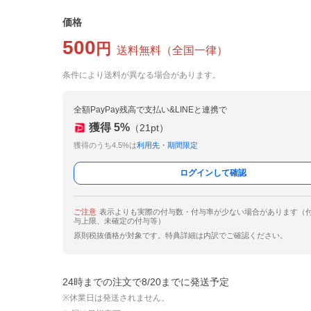
価格
500
円
送料無料
（
全国一律
）
条件により送料が異なる場合があります。
全額PayPay残高で支払い&LINEと連携で
獲得
5
%
（
21
pt）
獲得のうち4.5%は
利用先・期間限定
ログインして確認
ご注意
表示よりも実際の付与数・付与率が少ない場合があります（
与上限、未確定の付与等）
原則税抜価格が対象です。特典詳細は内訳でご確認ください。
24時までの注文で8/20までに発送予定
※休業日は発送されません。