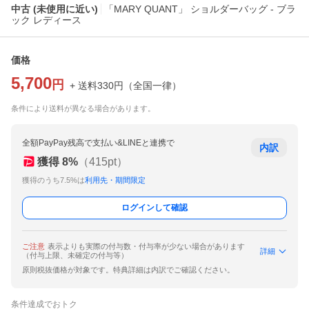
中古 (未使用に近い)
「MARY QUANT」 ショルダーバッグ - ブラ
ック レディース
価格
5,700
円
+ 送料
330
円
（
全国一律
）
条件により送料が異なる場合があります。
全額PayPay残高で支払い&LINEと連携で
内訳
獲得
8
%
（
415
pt）
獲得のうち7.5%は
利用先・期間限定
ログインして確認
ご注意
表示よりも実際の付与数・付与率が少ない場合があります
詳細
（付与上限、未確定の付与等）
原則税抜価格が対象です。特典詳細は内訳でご確認ください。
条件達成でおトク