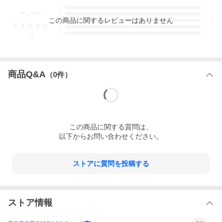
カラー:ブラック
-.--
5
サイズ:-
4
この
商品
に関するレビューはありません
企画ID:1989918，1989917
3
2
キーワード:ショルダーバッグ バッグ レディース プリント
1
-
件
商品Q&A
（
0
件）
この
商品
に関する質問は、
以下からお問い合わせください。
ストアに質問を投稿する
ストア情報