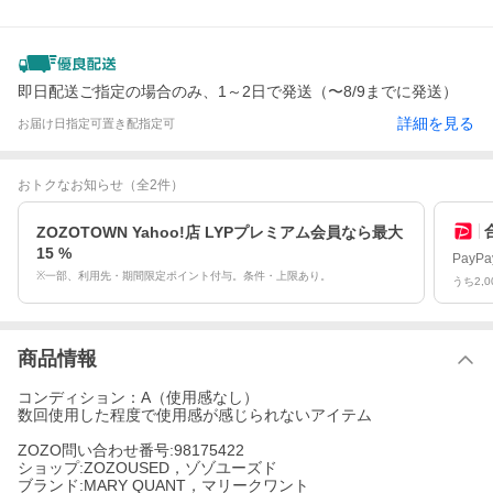
即日配送ご指定の場合のみ、1～2日で発送（〜8/9までに発送）
詳細を見る
お届け日指定可
置き配指定可
おトクなお知らせ
（全2件）
ZOZOTOWN Yahoo!店 LYPプレミアム会員なら最大
15 %
Pay
※一部、利用先・期間限定ポイント付与。条件・上限あり。
うち2,
商品情報
コンディション：A（使用感なし）
数回使用した程度で使用感が感じられないアイテム
ZOZO問い合わせ番号:98175422
ショップ:ZOZOUSED，ゾゾユーズド
ブランド:MARY QUANT，マリークワント