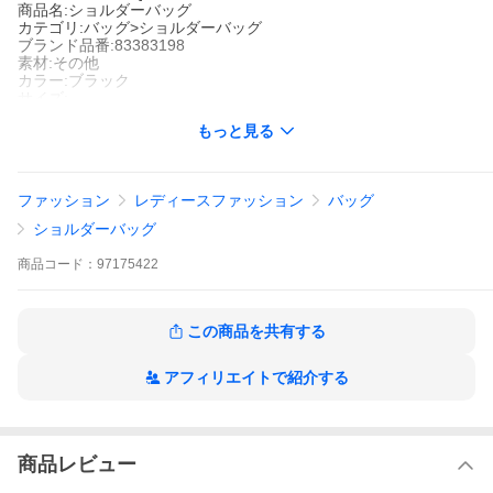
商品名:ショルダーバッグ
カテゴリ:バッグ>ショルダーバッグ
ブランド品番:83383198
素材:その他
カラー:ブラック
サイズ:-
企画ID:1989918，1989917
もっと見る
キーワード:ショルダーバッグ バッグ レディース プリント
【実寸】
ファッション
レディースファッション
バッグ
-:幅39 高さ24 マチ5
ショルダーバッグ
※ZOZOTOWN独自の方法により採寸しております。
商品
コード：
97175422
サイズガイド
コンディション：A（使用感なし）
この商品を共有する
数回使用した程度で使用感が感じられないアイテム
アフィリエイトで紹介する
ZOZO問い合わせ番号:98175422
ショップ:ZOZOUSED，ゾゾユーズド
ブランド:MARY QUANT，マリークワント
商品名:ショルダーバッグ
カテゴリ:バッグ>ショルダーバッグ
商品レビュー
ブランド品番:83383198
素材:その他