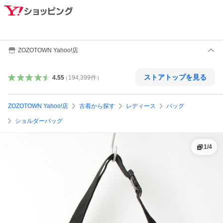
ZOZOTOWN Yahoo!店
ストアトップを見る
4.55
（
194,399
件
）
ZOZOTOWN Yahoo!店
古着から探す
レディース
バッグ
ショルダーバッグ
1
/
4