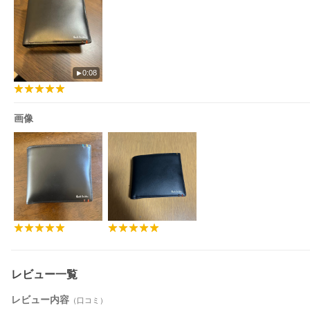
［お買い物をお楽しみ頂くために］
□商品のお気に入り登録
完売カラーの再入荷通知やラスト1点の通知など、商品情報をお届
けします。
0:08
□ショップ・ブランドのお気に入り登録
新商品や再入荷など、いち早くブランドの最新情報をお届けしま
す。
＿＿＿＿＿＿＿＿＿＿＿＿＿＿＿＿＿＿＿＿＿＿＿＿
画像
【実寸】
FREE:大きさ9.5×11.5
※ZOZOTOWN独自の方法により採寸しております。
サイズガイド
レビュー一覧
レビュー内容
（口コミ）