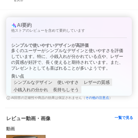
■Functionality：コンパクトながら頼れる収納力
・2つの札入れ： お札と領収書をスマートに仕分け可能。
・4つのカードスロット： 厳選したカードを効率よく収納。
・コインケース： 出し入れしやすい形状で、デイリーの会計もス
ムーズに。
AI要約
2つ折りタイプならではのコンパクトさで、ポケットに入れてもシ
他ストアのレビューを含めて要約しています
ルエットを崩しません。
【ギフト・プレゼントに選ばれ続ける理由】
シンプルで使いやすいデザインが高評価
飽きのこない洗練されたルックスと、ブランドのアイデンティテ
多くのユーザーがシンプルなデザインと使いやすさを評価
ィを感じる細部のこだわり。年齢を問わず長く愛用できるため、
しています。特に、小銭入れが分かれている点や、レザー
誕生日や記念日、就職祝いなど、大切な門出を祝うギフトとして
の質感が好評で、長く使えると期待されています。また、
間違いのない選択です。
プレゼントとしても喜ばれることが多いようです。
【スペック詳細】
良い点
●札入れ×2
シンプルなデザイン
使いやすさ
レザーの質感
●カード入れ×4
●小銭入れ×1
小銭入れの分かれ
長持ちしそう
※本製品は環境に配慮したLWG認証レザーを使用しています。
その他の注意点
AI回答の正確性や商品の効果は保証されません（
）
※天然素材の特性上、摩擦・色落ち・色移りすることがありま
す。
※特に水分の付着、汗や湿気等を含んだ衣類との摩擦、密着等に
よる色落ち、色移りにご注意ください。
一覧で見る
レビュー動画・画像
※水分が付着した際は、柔らかい布等で水分を取り除き、陰干し
してください。
動画
＿＿＿＿＿＿＿＿＿＿＿＿＿＿＿＿＿＿＿＿＿＿＿＿