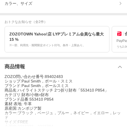
カラー、サイズ
おトクなお知らせ
（全2件）
ZOZOTOWN Yahoo!店 LYPプレミアム会員なら最大
15 %
Pay
※一部、利用先・期間限定ポイント付与。条件・上限あり。
うち2,
商品情報
ZOZO問い合わせ番号:89402483
ショップ:Paul Smith，ポール・スミス
ブランド:Paul Smith，ポールスミス
商品名:ハイライトステッチ 2つ折り財布「553410 P854」
カテゴリ:財布/小物>財布
ブランド品番:553410 P854
素材:表地: 牛革
原産国:カンボジア製
カラー:ブラック，ベージュ，ブルー，ネイビー，イエロー，レッ
ド
サイズ:FREE
企画ID:2327232，2323704