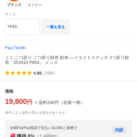
ブラック
ネイビー
サイズ
FREE
一覧を見る
Paul Smith
ミニ 二つ折り 二つ折り財布 財布 ハイライトステッチ 2つ折り財
布「553410 P854」 メンズ
4.86
（
29
件
）
価格
19,800
円
+ 送料
330
円
（
全国一律
）
条件により送料が異なる場合があります。
全額PayPay残高で支払い&LINEと連携で
内訳
獲得
8
%
（
1,449
pt）