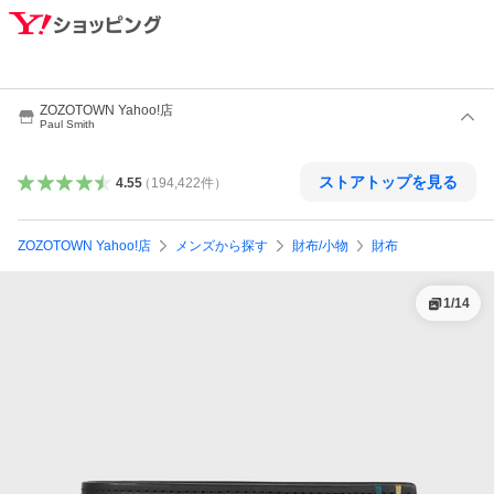
ZOZOTOWN Yahoo!店
Paul Smith
ストアトップを見る
4.55
（
194,422
件
）
ZOZOTOWN Yahoo!店
メンズから探す
財布/小物
財布
1
/
14