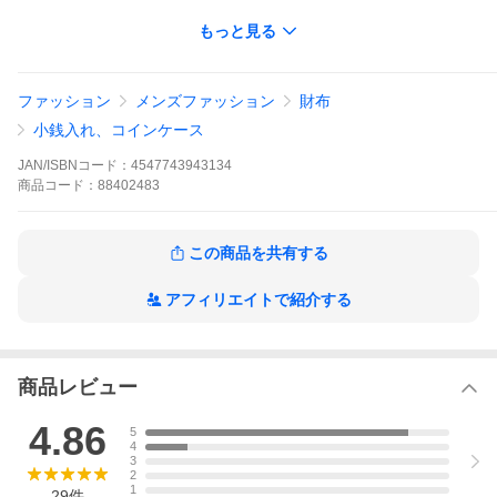
キーワード:ミニ 二つ折り 二つ折り財布 財布 メンズ ロゴ 二つ折
もっと見る
り 無地 クリスマス プレゼント ギフト ラグジュアリー ハイブラン
ド 父の日
ファッション
メンズファッション
財布
【不動の人気】ハイライトステッチ 2つ折り財布（小銭入れ付
き）
小銭入れ、コインケース
「計算されたステッチワークと、上質なレザーの質感。使い込む
ほどに愛着が湧く、大人の逸品」
JAN/ISBNコード：
4547743943134
商品
コード：
88402483
財布カテゴリーで圧倒的な人気を誇る、ポール・スミスの代表
作。
フロントに配されたマルチカラーのハンドステッチが、ミニマル
なデザインに温かみと洗練された遊び心を添えています。
この商品を共有する
■Design & Detail：さりげない「ひねり」の効いたデザイン
一見シンプルでありながら、四隅のステッチカラーを変えるな
アフィリエイトで紹介する
ど、ポール・スミスらしいアーティスティックな感性が光りま
す。
さらに、内側を開けると覗く「ブライトストライプ」のレザータ
ブが、使うたびに気分を上げてくれる隠れたアクセントに。
商品レビュー
■Material：手馴染みの良い上質なスムースレザー
マットな質感のスムースレザーを採用。ソフトな風合いで手に吸
4.86
5
い付くような馴染みの良さが特徴です。
4
使い込むほどに艶が増し、自分だけの風合いに育っていくエイジ
3
ング（経年変化）も楽しめます。
2
1
29
件