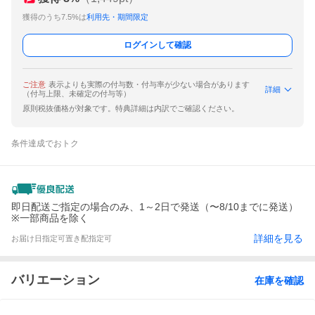
獲得のうち7.5%は
利用先・期間限定
ログインして確認
ご注意
表示よりも実際の付与数・付与率が少ない場合があります
詳細
（付与上限、未確定の付与等）
原則税抜価格が対象です。特典詳細は内訳でご確認ください。
条件達成でおトク
即日配送ご指定の場合のみ、1～2日で発送（〜8/10までに発送）
※一部商品を除く
詳細を見る
お届け日指定可
置き配指定可
バリエーション
在庫を確認