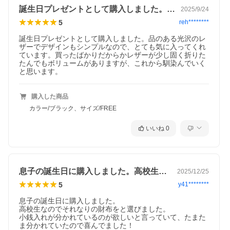
誕生日プレゼントとして購入しました。品…
2025/9/24
5
reh********
誕生日プレゼントとして購入しました。品のある光沢のレ
ザーでデザインもシンプルなので、とても気に入ってくれ
ています。買ったばかりだからかレザーが少し固く折りた
たんでもボリュームがありますが、これから馴染んでいく
と思います。
購入した商品
カラー/ブラック、サイズ/FREE
いいね
0
息子の誕生日に購入しました。高校生なの…
2025/12/25
5
y41********
息子の誕生日に購入しました。

高校生なのでそれなりの財布をと選びました。

小銭入れが分かれているのが欲しいと言っていて、たまた
ま分かれていたので喜んでました！
