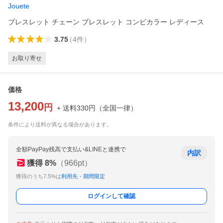
Jouete
ブレスレット チェーン ブレスレット コンビカラー レディース
3.75
（
4
件
）
お取り寄せ
価格
13,200
円
+ 送料
330
円
（
全国一律
）
条件により送料が異なる場合があります。
全額PayPay残高で支払い&LINEと連携で
内訳
獲得
8
%
（
966
pt）
獲得のうち7.5%は
利用先・期間限定
ログインして確認