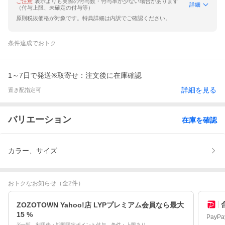
ご注意
表示よりも実際の付与数・付与率が少ない場合があります
詳細
（付与上限、未確定の付与等）
原則税抜価格が対象です。特典詳細は内訳でご確認ください。
条件達成でおトク
1～7日で発送※取寄せ：注文後に在庫確認
詳細を見る
置き配指定可
バリエーション
在庫を確認
カラー、サイズ
おトクなお知らせ
（全2件）
ZOZOTOWN Yahoo!店 LYPプレミアム会員なら最大
15 %
Pay
※一部、利用先・期間限定ポイント付与。条件・上限あり。