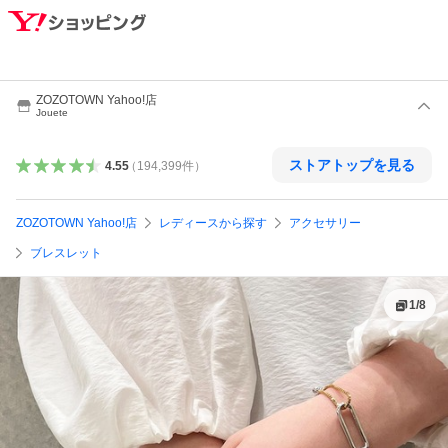
ZOZOTOWN Yahoo!店
Jouete
ストアトップを見る
4.55
（
194,399
件
）
ZOZOTOWN Yahoo!店
レディースから探す
アクセサリー
ブレスレット
1
/
8