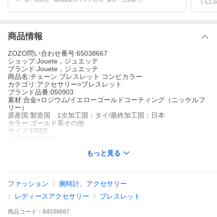
うち2,
商品情報
ZOZO問い合わせ番号:65038667
ショップ:Jouete，ジュエッテ
ブランド:Jouete，ジュエッテ
商品名:チェーン ブレスレット コンビカラー
カテゴリ:アクセサリー>ブレスレット
ブランド品番:050903
素材:合金+ロジウム/イエローゴールドコーティング（ニッケルフ
リー）
原産国:製造国 1次加工国：タイ/最終加工国：日本
カラー:ゴールド系その他
サイズ:FREE
企画ID:2341356
キーワード:ブレスレット レディース
もっと見る
手もとのコーディネートを一新できる「ブレスレット」。
ファッション
腕時計、アクセサリー
ボリュームのあるシルバーと、エッジィなゴールドのコントラス
トが目を引きます。着用時に楽しめるミックスカラーもポイント
レディースアクセサリー
ブレスレット
の一つ。
抜け感を演出するオーバル型のトップがシンプルなスタイリング
商品
コード：
64038667
のアクセントに。