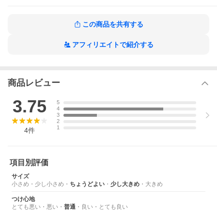
モチーフに直接チェーンを通して、好きなコマに留められるのが
嬉しい仕様。
この商品を共有する
工夫を凝らした留め金具は、遊び心があるだけでなく、アジャス
ターとしての役割も兼ね備えているので、様々なサイズ感で着用
アフィリエイトで紹介する
いただけるところも魅力です。
ギフトやペアで楽しむのもGooｄ◎
サイズ直し：有償にてダウンのみ可
※全国のJoueteショップにて承っております。
商品レビュー
【実寸】
3.75
5
FREE:長さゴールドチェーン：約11.5cm 幅約0.6cm トップ約3x1
4
cm
3
2
1
4
件
※ZOZOTOWN独自の方法により採寸しております。
サイズガイド
項目別評価
サイズ
小さめ
・
少し小さめ
・
ちょうどよい
・
少し大きめ
・
大きめ
つけ心地
とても悪い
・
悪い
・
普通
・
良い
・
とても良い