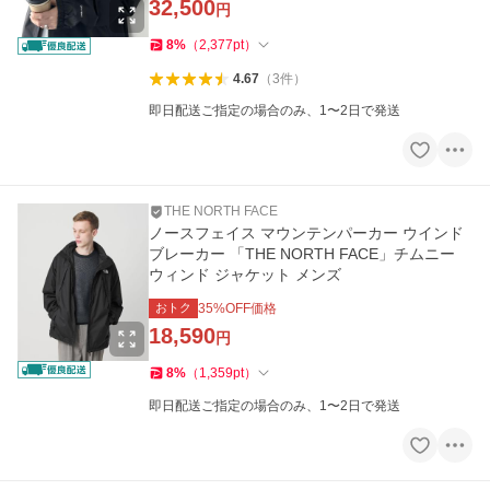
32,500
円
8
%
（
2,377
pt
）
4.67
（
3
件
）
即日配送ご指定の場合のみ、1〜2日で発送
THE NORTH FACE
ノースフェイス マウンテンパーカー ウインド
ブレーカー 「THE NORTH FACE」チムニー
ウィンド ジャケット メンズ
おトク
35
%OFF価格
18,590
円
8
%
（
1,359
pt
）
即日配送ご指定の場合のみ、1〜2日で発送