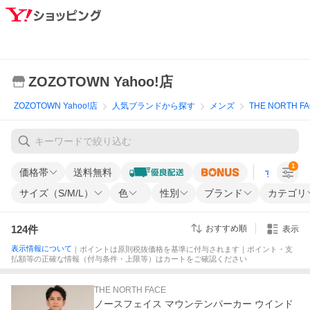
ZOZOTOWN Yahoo!店
ZOZOTOWN Yahoo!店
人気ブランドから探す
メンズ
THE NORTH F
1
価格帯
送料無料
すべての条
サイズ（S/M/L）
色
性別
ブランド
カテゴリ
124
件
おすすめ順
表示
表示情報について
｜ポイントは原則税抜価格を基準に付与されます｜ポイント・支
払額等の正確な情報（付与条件・上限等）はカートをご確認ください
THE NORTH FACE
ノースフェイス マウンテンパーカー ウインド