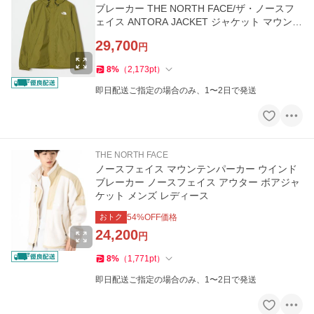
ブレーカー THE NORTH FACE/ザ・ノースフ
ェイス ANTORA JACKET ジャケット マウンテ
ンパーカー シェルジャケ…
29,700
円
8
%
（
2,173
pt
）
即日配送ご指定の場合のみ、1〜2日で発送
THE NORTH FACE
ノースフェイス マウンテンパーカー ウインド
ブレーカー ノースフェイス アウター ボアジャ
ケット メンズ レディース
おトク
54
%OFF価格
24,200
円
8
%
（
1,771
pt
）
即日配送ご指定の場合のみ、1〜2日で発送