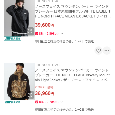
THE NORTH FACE
ノースフェイス マウンテンパーカー ウインド
ブレーカー 日本未展開モデル WHITE LABEL T
HE NORTH FACE VILAN EX JACKET ナイロン
ジャケット マウンテンパ…
39,600
円
8
%
（
2,898
pt
）
即日配送ご指定の場合のみ、1〜2日で発送
THE NORTH FACE
ノースフェイス マウンテンパーカー ウインド
ブレーカー THE NORTH FACE Novelty Mount
ain Light Jacket / ザ・ノース・フェイス ノベ
ルティー マウンテン…
20
%OFF価格
36,960
円
8
%
（
2,704
pt
）
即日配送ご指定の場合のみ、1〜2日で発送