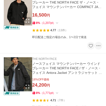
ブレーカー THE NORTH FACE ザ・ノース・
フェイス マウンテンパーカー COMPACT JAC
KET NP72530
16,500
円
8
%
（
1,207
pt
）
4.77
（
13
件
）
即日配送ご指定の場合のみ、1〜2日で発送
THE NORTH FACE
ノースフェイス マウンテンパーカー ウインド
ブレーカー THE NORTH FACE / ザ・ノース・
フェイス Antora Jacket アントラジャケット /
ナイロンマウンテン…
18
%OFF価格
24,200
円
8
%
（
1,771
pt
）
4.71
（
7
件
）