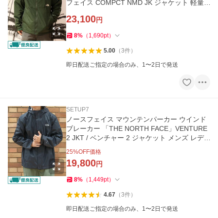
フェイス COMPCT NMD JK ジャケット 軽量
撥水 保温 NP72531
23,100
円
8
%
（
1,690
pt
）
5.00
（
3
件
）
即日配送ご指定の場合のみ、1〜2日で発送
SETUP7
ノースフェイス マウンテンパーカー ウインド
ブレーカー 「THE NORTH FACE」VENTURE
2 JKT / ベンチャー 2 ジャケット メンズ レデ
ィース
25
%OFF価格
19,800
円
8
%
（
1,449
pt
）
4.67
（
3
件
）
即日配送ご指定の場合のみ、1〜2日で発送