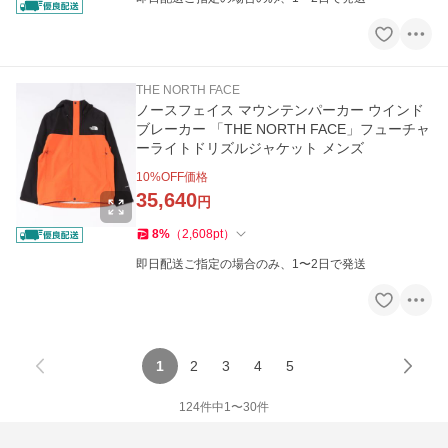
THE NORTH FACE
ノースフェイス マウンテンパーカー ウインド
ブレーカー 「THE NORTH FACE」フューチャ
ーライトドリズルジャケット メンズ
10
%OFF価格
35,640
円
8
%
（
2,608
pt
）
即日配送ご指定の場合のみ、1〜2日で発送
1
2
3
4
5
124
件中
1
〜
30
件