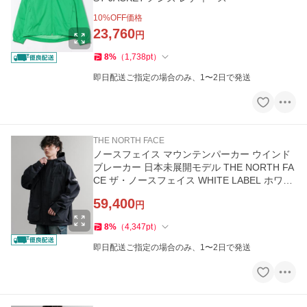
10
%OFF価格
23,760
円
8
%
（
1,738
pt
）
即日配送ご指定の場合のみ、1〜2日で発送
THE NORTH FACE
ノースフェイス マウンテンパーカー ウインド
ブレーカー 日本未展開モデル THE NORTH FA
CE ザ・ノースフェイス WHITE LABEL ホワイ
トレーベル EXPLORER JA…
59,400
円
8
%
（
4,347
pt
）
即日配送ご指定の場合のみ、1〜2日で発送