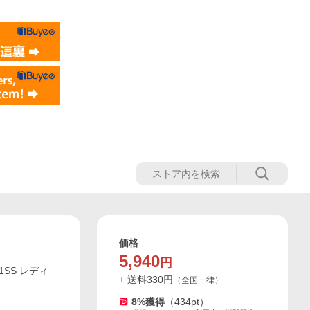
価格
5,940
円
SS レディ
+ 送料
330
円
（
全国一律
）
8
%獲得
（
434
pt）