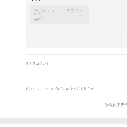
[M]（レディース：Mサイズ
相当）
在庫なし
ストアコメント
Yahoo!ショッピングからのオトクなお知らせ
もっと見る（全
2
件）
ZOZOTOWN Yahoo!店 LYPプレミアム会員なら最
大15 %
違反申告
※一部、利用先・期間限定ポイント付与。条件・上限あり。
合計5,000円相当プレゼント！