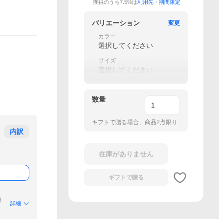
獲得のうち7.5%は
利用先・期間限定
バリエーション
変更
カラー
選択してください
サイズ
選択してください
数量
ギフトで贈る場合、商品2点限り
内訳
在庫がありません
ギフトで
贈る
付
詳細