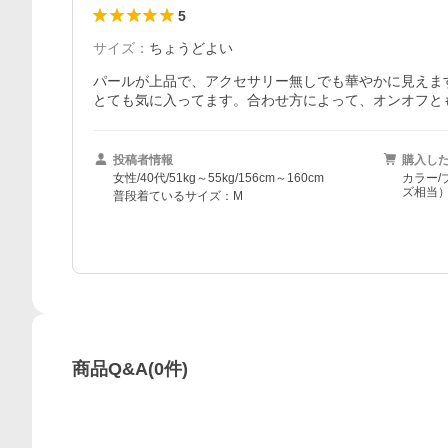
5
サイズ
：
ちょうどよい
パールが上品で、アクセサリー無しでも華やかに見えます
とても気に入ってます。合わせ方によって、オンオフと
投稿者情報
購入し
女性/40代/51kg～55kg/156cm～160cm
カラー/
ズ相当
普段着ているサイズ：M
商品Q&A
(
0
件)