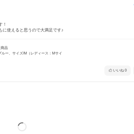
！

もに使えると思うので大満足です♪
た商品
ブルー、サイズ/M（レディース：Mサイ
）
いいね
0