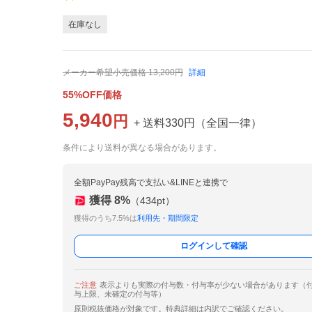
在庫なし
メーカー希望小売価格
13,200
円
詳細
55%OFF価格
5,940
円
+ 送料
330
円
（
全国一律
）
条件により送料が異なる場合があります。
全額PayPay残高で支払い&LINEと連携で
獲得
8
%
（
434
pt）
獲得のうち7.5%は
利用先・期間限定
ログインして確認
ご注意
表示よりも実際の付与数・付与率が少ない場合があります（
与上限、未確定の付与等）
原則税抜価格が対象です。特典詳細は内訳でご確認ください。