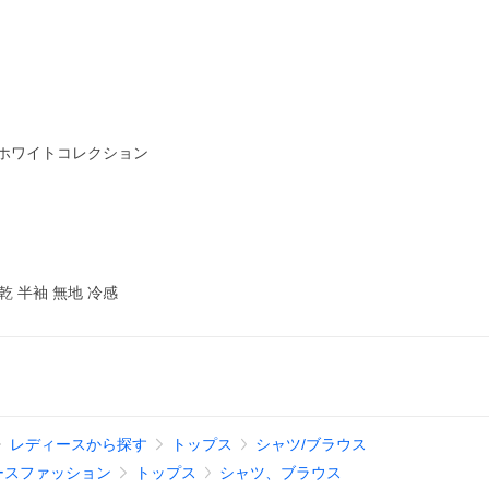
5,940
940
PayPayカード入会特典を使うと
円
円
うち2,000円相当は利用先・期間限定。他条件あり
ion，ホワイトコレクション
乾 半袖 無地 冷感
レディースから探す
トップス
シャツ/ブラウス
ースファッション
トップス
シャツ、ブラウス