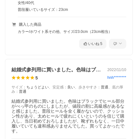
女性/40代
普段履いているサイズ：23cm
購入した商品
カラー/ホワイト系その他、サイズ/23.0cm（23cm相当）
いいね
5
結婚式参列用に買いました。色味はブラッ…
2022/11/10
5
hnh********
サイズ
：
ちょうどよい
、
安定感
：
良い
、
歩きやすさ
：
普通
、
底の厚
み
：
普通
結婚式参列用に買いました。色味はブラックでヒール部分
がべっ甲のものにしましたが、値段の割に高級感があるな
と感じました。普段ヒールを全く履かないので、クッショ
ン性があり、太めヒールで疲れにくいというのを信じて購
入し、当日初めておろしましたが、靴ずれもなく、一日中
履いていても違和感ありませんでした。買ってよかったで
す。